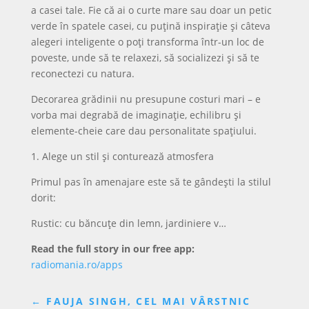
a casei tale. Fie că ai o curte mare sau doar un petic
verde în spatele casei, cu puțină inspirație și câteva
alegeri inteligente o poți transforma într-un loc de
poveste, unde să te relaxezi, să socializezi și să te
reconectezi cu natura.
Decorarea grădinii nu presupune costuri mari – e
vorba mai degrabă de imaginație, echilibru și
elemente-cheie care dau personalitate spațiului.
1. Alege un stil și conturează atmosfera
Primul pas în amenajare este să te gândești la stilul
dorit:
Rustic: cu băncuțe din lemn, jardiniere v…
Read the full story in our free app:
radiomania.ro/apps
←
FAUJA SINGH, CEL MAI VÂRSTNIC