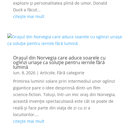
exploziv și personalitatea plină de umor, Donald
Duck a făcut...
citește mai mult
Orașul din Norvegia care aduce soarele cu
oglinzi uriașe ca soluție pentru iernile fără
lumină
iun. 8, 2026
|
Articole
,
Fără categorie
Primirea luminii solare prin intermediul unor oglinzi
gigantice pare o idee desprinsă dintr-un film
science-fiction. Totuși, într-un mic oraș din Norvegia,
această invenție spectaculoasă este cât se poate de
reală și face parte din viața de zi cu zi a
locuitorilor....
citește mai mult