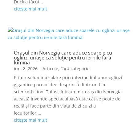
Duck a făcut...
citește mai mult
Orașul din Norvegia care aduce soarele cu
oglinzi uriașe ca soluție pentru iernile fără
lumină
iun. 8, 2026
|
Articole
,
Fără categorie
Primirea luminii solare prin intermediul unor oglinzi
gigantice pare o idee desprinsă dintr-un film
science-fiction. Totuși, într-un mic oraș din Norvegia,
această invenție spectaculoasă este cât se poate de
reală și face parte din viața de zi cu zi a
locuitorilor....
citește mai mult