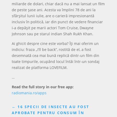
miliarde de dolari, chiar dacă nu a mai lansat un film
de peste șase ani. Acesta va împlini 78 de ani la
sfârșitul lunii iulie, are o carieră impresionantă
inclusiv în politică, iar din punct de vedere financiar
i-a depășit pe marii actori Tom Cruise, Dwayne
Johnson sau pe starul indian Shah Rukh Khan.
Ai ghicit despre cine este vorba? Îți mai oferim un
indiciu: fraza „I’ll be back”, rostită de el, a fost
desemnată cea mai bună replică dintr-un film din
toate timpurile, ocupând locul întâi într-un sondaj
realizat de platforma LOVEFILM.
…
Read the full story in our free app:
radiomania.ro/apps
←
16 SPECII DE INSECTE AU FOST
APROBATE PENTRU CONSUM ÎN