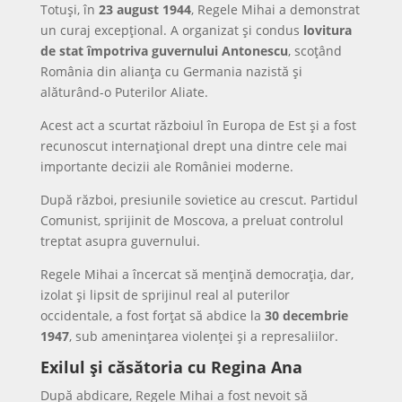
Totuși, în
23 august 1944
, Regele Mihai a demonstrat
un curaj excepțional. A organizat și condus
lovitura
de stat împotriva guvernului Antonescu
, scoțând
România din alianța cu Germania nazistă și
alăturând-o Puterilor Aliate.
Acest act a scurtat războiul în Europa de Est și a fost
recunoscut internațional drept una dintre cele mai
importante decizii ale României moderne.
După război, presiunile sovietice au crescut. Partidul
Comunist, sprijinit de Moscova, a preluat controlul
treptat asupra guvernului.
Regele Mihai a încercat să mențină democrația, dar,
izolat și lipsit de sprijinul real al puterilor
occidentale, a fost forțat să abdice la
30 decembrie
1947
, sub amenințarea violenței și a represaliilor.
Exilul și căsătoria cu Regina Ana
După abdicare, Regele Mihai a fost nevoit să