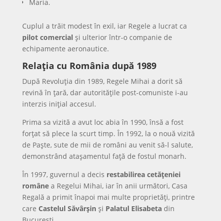
Maria.
Cuplul a trăit modest în exil, iar Regele a lucrat ca
pilot comercial
și ulterior într-o companie de
echipamente aeronautice.
Relația cu România după 1989
După Revoluția din 1989, Regele Mihai a dorit să
revină în țară, dar autoritățile post-comuniste i-au
interzis inițial accesul.
Prima sa vizită a avut loc abia în 1990, însă a fost
forțat să plece la scurt timp. În 1992, la o nouă vizită
de Paște, sute de mii de români au venit să-l salute,
demonstrând atașamentul față de fostul monarh.
În 1997, guvernul a decis
restabilirea cetățeniei
române
a Regelui Mihai, iar în anii următori, Casa
Regală a primit înapoi mai multe proprietăți, printre
care
Castelul Săvârșin
și
Palatul Elisabeta
din
București.