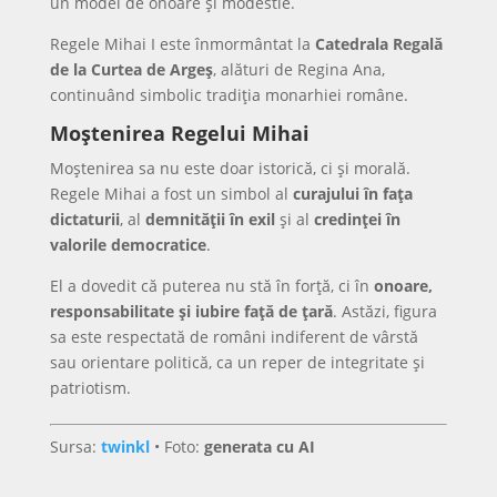
un model de onoare și modestie.
Regele Mihai I este înmormântat la
Catedrala Regală
de la Curtea de Argeș
, alături de Regina Ana,
continuând simbolic tradiția monarhiei române.
Moștenirea Regelui Mihai
Moștenirea sa nu este doar istorică, ci și morală.
Regele Mihai a fost un simbol al
curajului în fața
dictaturii
, al
demnității în exil
și al
credinței în
valorile democratice
.
El a dovedit că puterea nu stă în forță, ci în
onoare,
responsabilitate și iubire față de țară
. Astăzi, figura
sa este respectată de români indiferent de vârstă
sau orientare politică, ca un reper de integritate și
patriotism.
Sursa:
twinkl
• Foto:
generata cu AI