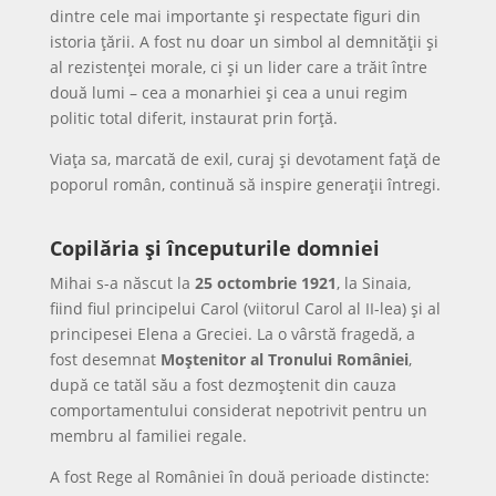
dintre cele mai importante și respectate figuri din
istoria țării. A fost nu doar un simbol al demnității și
al rezistenței morale, ci și un lider care a trăit între
două lumi – cea a monarhiei și cea a unui regim
politic total diferit, instaurat prin forță.
Viața sa, marcată de exil, curaj și devotament față de
poporul român, continuă să inspire generații întregi.
Copilăria și începuturile domniei
Mihai s-a născut la
25 octombrie 1921
, la Sinaia,
fiind fiul principelui Carol (viitorul Carol al II-lea) și al
principesei Elena a Greciei. La o vârstă fragedă, a
fost desemnat
Moștenitor al Tronului României
,
după ce tatăl său a fost dezmoștenit din cauza
comportamentului considerat nepotrivit pentru un
membru al familiei regale.
A fost Rege al României în două perioade distincte: