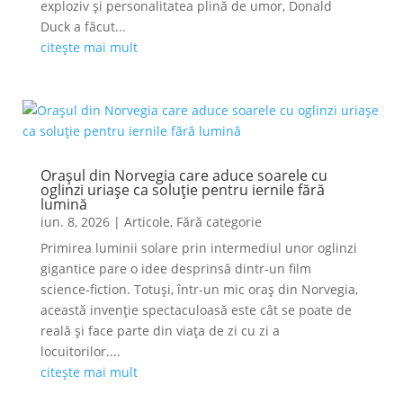
exploziv și personalitatea plină de umor, Donald
Duck a făcut...
citește mai mult
Orașul din Norvegia care aduce soarele cu
oglinzi uriașe ca soluție pentru iernile fără
lumină
iun. 8, 2026
|
Articole
,
Fără categorie
Primirea luminii solare prin intermediul unor oglinzi
gigantice pare o idee desprinsă dintr-un film
science-fiction. Totuși, într-un mic oraș din Norvegia,
această invenție spectaculoasă este cât se poate de
reală și face parte din viața de zi cu zi a
locuitorilor....
citește mai mult