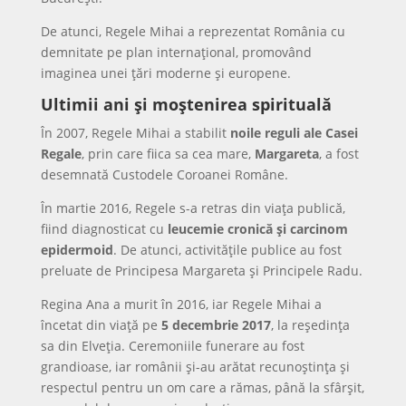
De atunci, Regele Mihai a reprezentat România cu
demnitate pe plan internațional, promovând
imaginea unei țări moderne și europene.
Ultimii ani și moștenirea spirituală
În 2007, Regele Mihai a stabilit
noile reguli ale Casei
Regale
, prin care fiica sa cea mare,
Margareta
, a fost
desemnată Custodele Coroanei Române.
În martie 2016, Regele s-a retras din viața publică,
fiind diagnosticat cu
leucemie cronică și carcinom
epidermoid
. De atunci, activitățile publice au fost
preluate de Principesa Margareta și Principele Radu.
Regina Ana a murit în 2016, iar Regele Mihai a
încetat din viață pe
5 decembrie 2017
, la reședința
sa din Elveția. Ceremoniile funerare au fost
grandioase, iar românii și-au arătat recunoștința și
respectul pentru un om care a rămas, până la sfârșit,