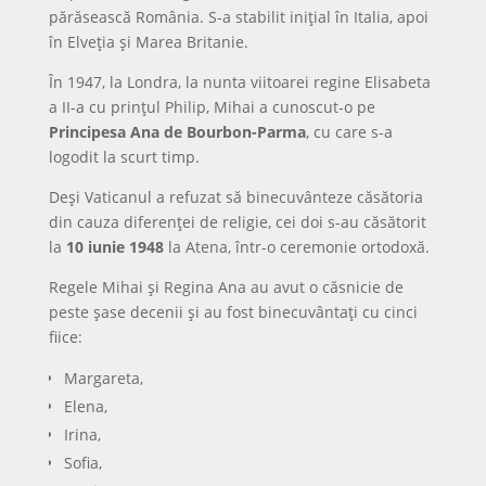
părăsească România. S-a stabilit inițial în Italia, apoi
în Elveția și Marea Britanie.
În 1947, la Londra, la nunta viitoarei regine Elisabeta
a II-a cu prințul Philip, Mihai a cunoscut-o pe
Principesa Ana de Bourbon-Parma
, cu care s-a
logodit la scurt timp.
Deși Vaticanul a refuzat să binecuvânteze căsătoria
din cauza diferenței de religie, cei doi s-au căsătorit
la
10 iunie 1948
la Atena, într-o ceremonie ortodoxă.
Regele Mihai și Regina Ana au avut o căsnicie de
peste șase decenii și au fost binecuvântați cu cinci
fiice:
Margareta,
Elena,
Irina,
Sofia,