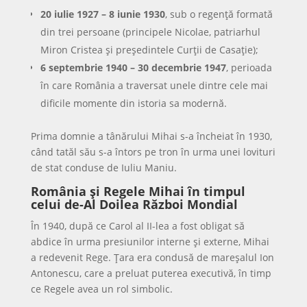
20 iulie 1927 – 8 iunie 1930
, sub o regență formată
din trei persoane (principele Nicolae, patriarhul
Miron Cristea și președintele Curții de Casație);
6 septembrie 1940 – 30 decembrie 1947
, perioada
în care România a traversat unele dintre cele mai
dificile momente din istoria sa modernă.
Prima domnie a tânărului Mihai s-a încheiat în 1930,
când tatăl său s-a întors pe tron în urma unei lovituri
de stat conduse de Iuliu Maniu.
România și Regele Mihai în timpul
celui de-Al Doilea Război Mondial
În 1940, după ce Carol al II-lea a fost obligat să
abdice în urma presiunilor interne și externe, Mihai
a redevenit Rege. Țara era condusă de mareșalul Ion
Antonescu, care a preluat puterea executivă, în timp
ce Regele avea un rol simbolic.