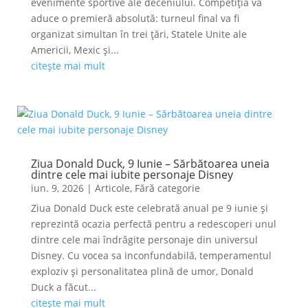
evenimente sportive ale deceniului. Competiția va
aduce o premieră absolută: turneul final va fi
organizat simultan în trei țări, Statele Unite ale
Americii, Mexic și...
citește mai mult
Ziua Donald Duck, 9 Iunie – Sărbătoarea uneia
dintre cele mai iubite personaje Disney
iun. 9, 2026
|
Articole
,
Fără categorie
Ziua Donald Duck este celebrată anual pe 9 iunie și
reprezintă ocazia perfectă pentru a redescoperi unul
dintre cele mai îndrăgite personaje din universul
Disney. Cu vocea sa inconfundabilă, temperamentul
exploziv și personalitatea plină de umor, Donald
Duck a făcut...
citește mai mult