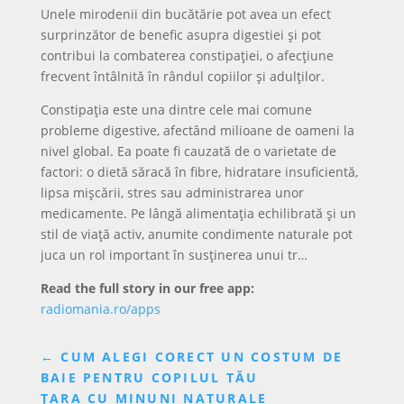
Unele mirodenii din bucătărie pot avea un efect
surprinzător de benefic asupra digestiei și pot
contribui la combaterea constipației, o afecțiune
frecvent întâlnită în rândul copiilor și adulților.
Constipația este una dintre cele mai comune
probleme digestive, afectând milioane de oameni la
nivel global. Ea poate fi cauzată de o varietate de
factori: o dietă săracă în fibre, hidratare insuficientă,
lipsa mișcării, stres sau administrarea unor
medicamente. Pe lângă alimentația echilibrată și un
stil de viață activ, anumite condimente naturale pot
juca un rol important în susținerea unui tr…
Read the full story in our free app:
radiomania.ro/apps
←
CUM ALEGI CORECT UN COSTUM DE
BAIE PENTRU COPILUL TĂU
ȚARA CU MINUNI NATURALE