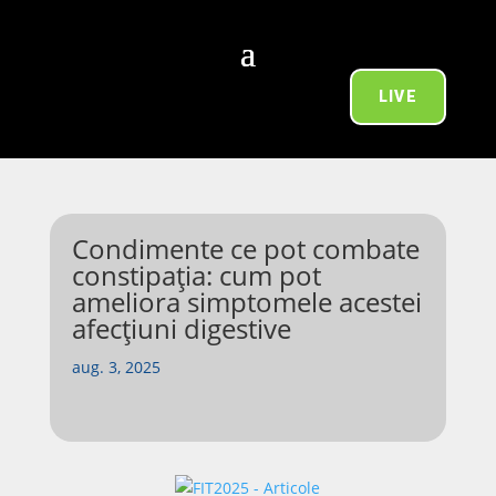
LIVE
Condimente ce pot combate
constipația: cum pot
ameliora simptomele acestei
afecțiuni digestive
aug. 3, 2025