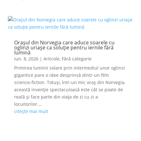
Orașul din Norvegia care aduce soarele cu
oglinzi uriașe ca soluție pentru iernile fără
lumină
iun. 8, 2026
|
Articole
,
Fără categorie
Primirea luminii solare prin intermediul unor oglinzi
gigantice pare o idee desprinsă dintr-un film
science-fiction. Totuși, într-un mic oraș din Norvegia,
această invenție spectaculoasă este cât se poate de
reală și face parte din viața de zi cu zi a
locuitorilor....
citește mai mult