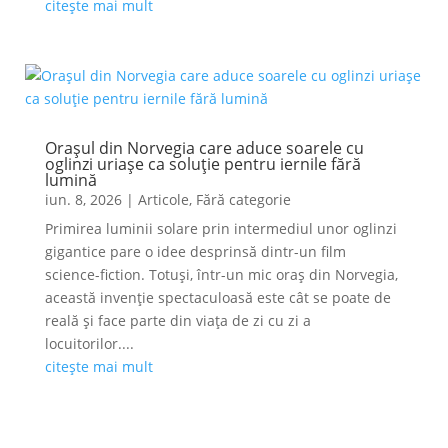
citește mai mult
Orașul din Norvegia care aduce soarele cu
oglinzi uriașe ca soluție pentru iernile fără
lumină
iun. 8, 2026
|
Articole
,
Fără categorie
Primirea luminii solare prin intermediul unor oglinzi
gigantice pare o idee desprinsă dintr-un film
science-fiction. Totuși, într-un mic oraș din Norvegia,
această invenție spectaculoasă este cât se poate de
reală și face parte din viața de zi cu zi a
locuitorilor....
citește mai mult