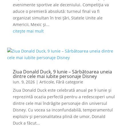
evenimente sportive ale deceniului. Competiția va
aduce o premieră absolută: turneul final va fi
organizat simultan în trei țări, Statele Unite ale
Americii, Mexic și...
citește mai mult
Ziua Donald Duck, 9 Iunie – Sărbătoarea uneia
dintre cele mai iubite personaje Disney
iun. 9, 2026
|
Articole
,
Fără categorie
Ziua Donald Duck este celebrată anual pe 9 iunie și
reprezintă ocazia perfectă pentru a redescoperi unul
dintre cele mai îndrăgite personaje din universul
Disney. Cu vocea sa inconfundabilă, temperamentul
exploziv și personalitatea plină de umor, Donald
Duck a făcut...