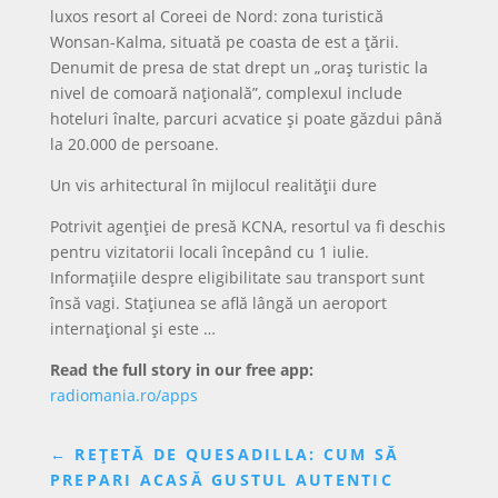
luxos resort al Coreei de Nord: zona turistică
Wonsan-Kalma, situată pe coasta de est a țării.
Denumit de presa de stat drept un „oraș turistic la
nivel de comoară națională”, complexul include
hoteluri înalte, parcuri acvatice și poate găzdui până
la 20.000 de persoane.
Un vis arhitectural în mijlocul realității dure
Potrivit agenției de presă KCNA, resortul va fi deschis
pentru vizitatorii locali începând cu 1 iulie.
Informațiile despre eligibilitate sau transport sunt
însă vagi. Stațiunea se află lângă un aeroport
internațional și este …
Read the full story in our free app:
radiomania.ro/apps
←
REȚETĂ DE QUESADILLA: CUM SĂ
PREPARI ACASĂ GUSTUL AUTENTIC