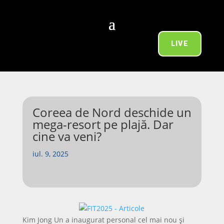
LIVE
Coreea de Nord deschide un
mega-resort pe plajă. Dar
cine va veni?
iul. 9, 2025
Kim Jong Un a inaugurat personal cel mai nou și