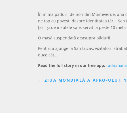
În inima pădurii de nori din Monteverde, una 
de top cu povești despre identitatea țării. San
țării și de insulele sale, servit la peste 10 met
O masă suspendată deasupra pădurii
Pentru a ajunge la San Lucas, vizitatorii stră
duce căt…
Read the full story in our free app:
radiomani
←
ZIUA MONDIALĂ A AFRO-ULUI, 1