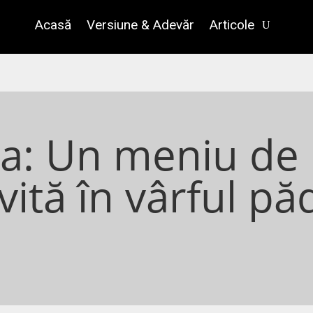
Acasă
Versiune & Adevăr
Articole
ca: Un meniu de
vită în vârful pă