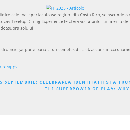
dintre cele mai spectaculoase regiuni din Costa Rica, se ascunde 
 Lucas Treetop Dining Experience le oferă vizitatorilor un meniu de n
ri deasupra solului.
bat drumuri șerpuite până la un complex discret, ascuns în coronam
a.ro/apps
5 SEPTEMBRIE: CELEBRAREA IDENTITĂȚII ȘI A FR
THE SUPERPOWER OF PLAY: WHY 