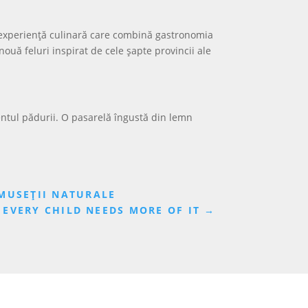
o experiență culinară care combină gastronomia
ouă feluri inspirat de cele șapte provincii ale
entul pădurii. O pasarelă îngustă din lemn
UMUSEȚII NATURALE
EVERY CHILD NEEDS MORE OF IT
→