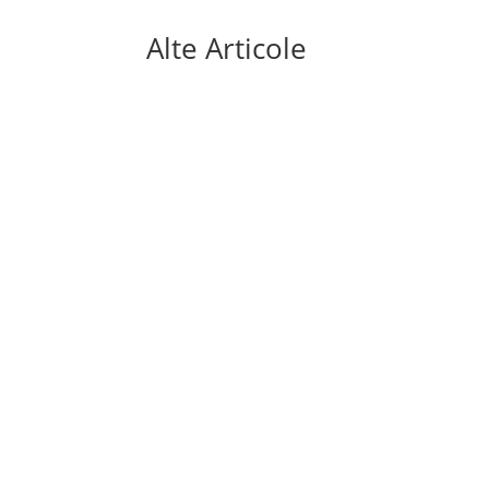
Alte Articole
Mai sunt doar câteva săptămâni până la sta
aduce o premieră absolută: turneul final va fi