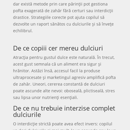
dar există metode prin care părinții pot gestiona
pofta exagerată de zahăr fără certuri sau interdicții
drastice. Strategiile corecte pot ajuta copilul să
dezvolte un raport sănătos cu dulciurile și să învețe
echilibrul.
De ce copiii cer mereu dulciuri
Atracția pentru gustul dulce este naturală. În trecut,
acest gust semnala că un aliment era sigur și
hrănitor. Astăzi însă, accesul facil la produse
ultraprocesate și marketingul agresiv amplifică pofta
de zahăr. Uneori, cererea constantă de dulciuri
poate ascunde alte nevoi: oboseală, plictiseală, stres
sau lipsa unor nutrienți esențiali.
De ce nu trebuie interzise complet
dulciurile
O interdicție strictă poate avea efect invers: copilul