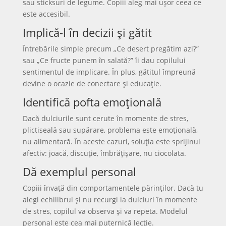
sau sticksuri de legume. Copiii aleg mai ușor ceea ce
este accesibil.
Implică-l în decizii și gătit
Întrebările simple precum „Ce desert pregătim azi?”
sau „Ce fructe punem în salată?” îi dau copilului
sentimentul de implicare. În plus, gătitul împreună
devine o ocazie de conectare și educație.
Identifică pofta emoțională
Dacă dulciurile sunt cerute în momente de stres,
plictiseală sau supărare, problema este emoțională,
nu alimentară. În aceste cazuri, soluția este sprijinul
afectiv: joacă, discuție, îmbrățișare, nu ciocolata.
Dă exemplul personal
Copiii învață din comportamentele părinților. Dacă tu
alegi echilibrul și nu recurgi la dulciuri în momente
de stres, copilul va observa și va repeta. Modelul
personal este cea mai puternică lecție.