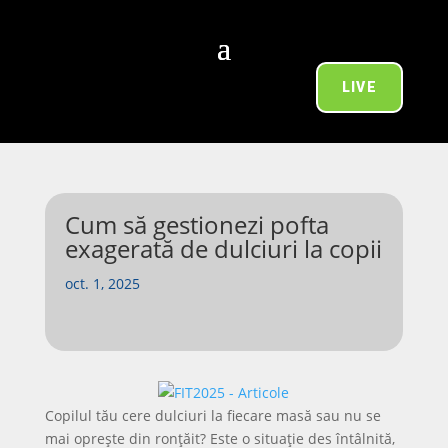
LIVE
Cum să gestionezi pofta
exagerată de dulciuri la copii
oct. 1, 2025
Copilul tău cere dulciuri la fiecare masă sau nu se
mai oprește din ronțăit? Este o situație des întâlnită,