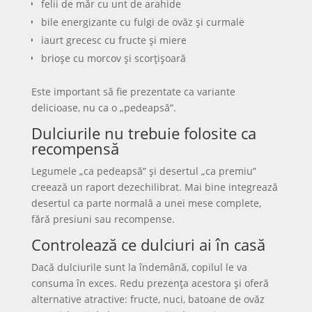
felii de măr cu unt de arahide
bile energizante cu fulgi de ovăz și curmale
iaurt grecesc cu fructe și miere
brioșe cu morcov și scorțișoară
Este important să fie prezentate ca variante
delicioase, nu ca o „pedeapsă”.
Dulciurile nu trebuie folosite ca
recompensă
Legumele „ca pedeapsă” și desertul „ca premiu”
creează un raport dezechilibrat. Mai bine integrează
desertul ca parte normală a unei mese complete,
fără presiuni sau recompense.
Controlează ce dulciuri ai în casă
Dacă dulciurile sunt la îndemână, copilul le va
consuma în exces. Redu prezența acestora și oferă
alternative atractive: fructe, nuci, batoane de ovăz