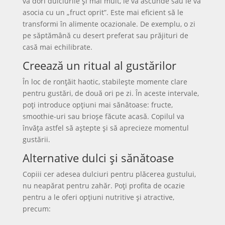
va dori dulciurile și mai mult, le va ascunde sau le va
asocia cu un „fruct oprit”. Este mai eficient să le
transformi în alimente ocazionale. De exemplu, o zi
pe săptămână cu desert preferat sau prăjituri de
casă mai echilibrate.
Creează un ritual al gustărilor
În loc de ronțăit haotic, stabilește momente clare
pentru gustări, de două ori pe zi. În aceste intervale,
poți introduce opțiuni mai sănătoase: fructe,
smoothie-uri sau brioșe făcute acasă. Copilul va
învăța astfel să aștepte și să aprecieze momentul
gustării.
Alternative dulci și sănătoase
Copiii cer adesea dulciuri pentru plăcerea gustului,
nu neapărat pentru zahăr. Poți profita de ocazie
pentru a le oferi opțiuni nutritive și atractive,
precum: