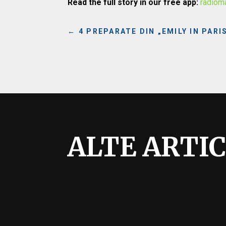
Read the full story in our free app:
radiom
←
4 PREPARATE DIN „EMILY IN PARI
ALTE ARTI