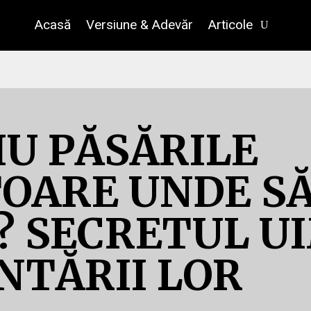
Acasă
Versiune & Adevăr
Articole
IU PĂSĂRILE
OARE UNDE S
? SECRETUL U
NTĂRII LOR