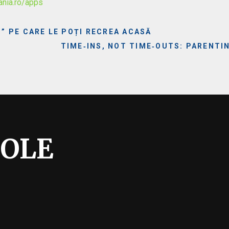
ania.ro/apps
S” PE CARE LE POȚI RECREA ACASĂ
TIME‑INS, NOT TIME‑OUTS: PARENT
COLE