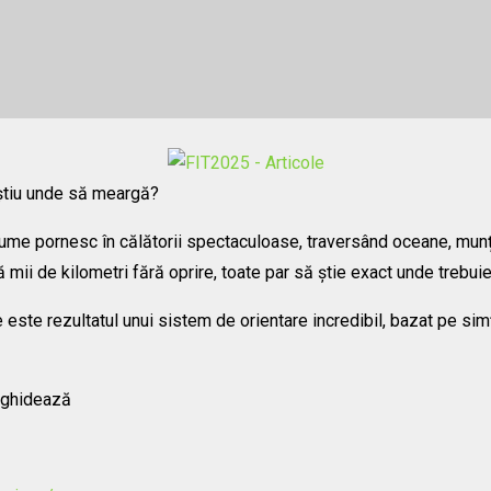
știu unde să meargă?
 lume pornesc în călătorii spectaculoase, traversând oceane, munți
 mii de kilometri fără oprire, toate par să știe exact unde trebui
e este rezultatul unui sistem de orientare incredibil, bazat pe s
e ghidează