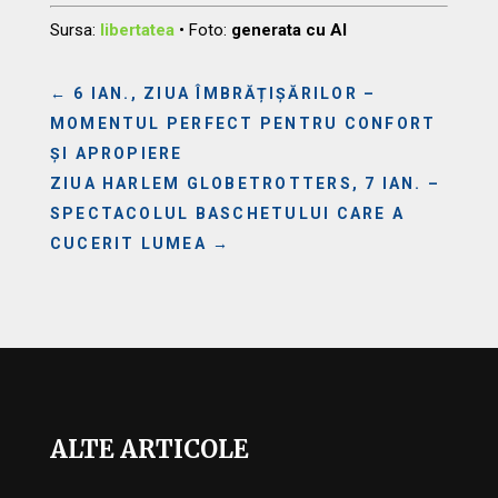
Sursa:
libertatea
• Foto:
generata cu AI
←
6 IAN., ZIUA ÎMBRĂȚIȘĂRILOR –
MOMENTUL PERFECT PENTRU CONFORT
ȘI APROPIERE
ZIUA HARLEM GLOBETROTTERS, 7 IAN. –
SPECTACOLUL BASCHETULUI CARE A
CUCERIT LUMEA
→
ALTE ARTICOLE