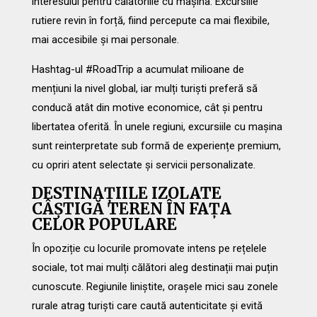
interesului pentru călătoriile cu mașina. Excursiile
rutiere revin în forță, fiind percepute ca mai flexibile,
mai accesibile și mai personale.
Hashtag-ul #RoadTrip a acumulat milioane de
mențiuni la nivel global, iar mulți turiști preferă să
conducă atât din motive economice, cât și pentru
libertatea oferită. În unele regiuni, excursiile cu mașina
sunt reinterpretate sub formă de experiențe premium,
cu opriri atent selectate și servicii personalizate.
DESTINAȚIILE IZOLATE
CÂȘTIGĂ TEREN ÎN FAȚA
CELOR POPULARE
În opoziție cu locurile promovate intens pe rețelele
sociale, tot mai mulți călători aleg destinații mai puțin
cunoscute. Regiunile liniștite, orașele mici sau zonele
rurale atrag turiști care caută autenticitate și evită