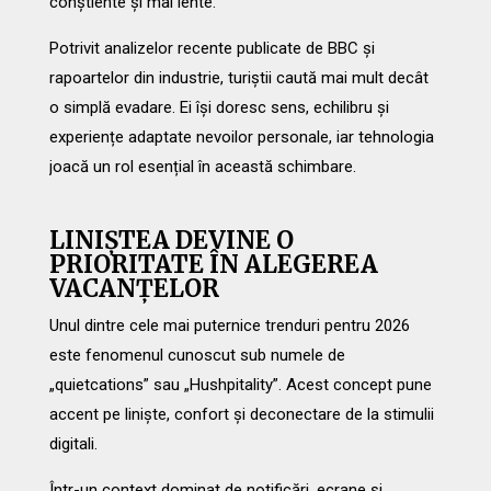
conștiente și mai lente.
Potrivit analizelor recente publicate de BBC și
rapoartelor din industrie, turiștii caută mai mult decât
o simplă evadare. Ei își doresc sens, echilibru și
experiențe adaptate nevoilor personale, iar tehnologia
joacă un rol esențial în această schimbare.
LINIȘTEA DEVINE O
PRIORITATE ÎN ALEGEREA
VACANȚELOR
Unul dintre cele mai puternice trenduri pentru 2026
este fenomenul cunoscut sub numele de
„quietcations” sau „Hushpitality”. Acest concept pune
accent pe liniște, confort și deconectare de la stimulii
digitali.
Într-un context dominat de notificări, ecrane și