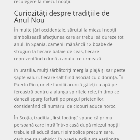
reculegere la miezul nopții.
Curiozități despre tradițiile de
Anul Nou
În multe țări occidentale, sărutul la miezul nopții
simbolizează afecțiunea care ar trebui să dureze tot
anul. În Spania, oamenii mănâncă 12 boabe de
struguri la fiecare bătaie de ceas, fiecare
reprezentând o lună a anului ce urmează.
În Brazilia, mulți sărbătoriți merg la plajă și sar peste
șapte valuri, fiecare salt fiind asociat cu o dorință. În
Puerto Rico, unele familii aruncă găleți cu apă pe
fereastră pentru a alunga spiritele rele, în timp ce
danezii sparg farfurii pe pragul prietenilor,
considerând că numărul de cioburi aduce noroc.
În Scoția, tradiția „first footing” spune că prima
persoană care intră într-o casă după miezul nopții
trebuie să aducă daruri simbolice precum sare,
cărbune sau whisky. În Grecia, prăjitura Vasilopita