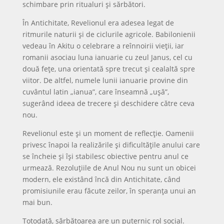
schimbare prin ritualuri și sărbători.
În Antichitate, Revelionul era adesea legat de
ritmurile naturii și de ciclurile agricole. Babilonienii
vedeau în Akitu o celebrare a reînnoirii vieții, iar
romanii asociau luna ianuarie cu zeul Janus, cel cu
două fețe, una orientată spre trecut și cealaltă spre
viitor. De altfel, numele lunii ianuarie provine din
cuvântul latin „ianua”, care înseamnă „ușă”,
sugerând ideea de trecere și deschidere către ceva
nou.
Revelionul este și un moment de reflecție. Oamenii
privesc înapoi la realizările și dificultățile anului care
se încheie și își stabilesc obiective pentru anul ce
urmează. Rezoluțiile de Anul Nou nu sunt un obicei
modern, ele existând încă din Antichitate, când
promisiunile erau făcute zeilor, în speranța unui an
mai bun.
Totodată, sărbătoarea are un puternic rol social.