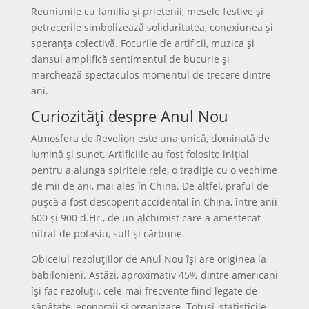
Reuniunile cu familia și prietenii, mesele festive și
petrecerile simbolizează solidaritatea, conexiunea și
speranța colectivă. Focurile de artificii, muzica și
dansul amplifică sentimentul de bucurie și
marchează spectaculos momentul de trecere dintre
ani.
Curiozități despre Anul Nou
Atmosfera de Revelion este una unică, dominată de
lumină și sunet. Artificiile au fost folosite inițial
pentru a alunga spiritele rele, o tradiție cu o vechime
de mii de ani, mai ales în China. De altfel, praful de
pușcă a fost descoperit accidental în China, între anii
600 și 900 d.Hr., de un alchimist care a amestecat
nitrat de potasiu, sulf și cărbune.
Obiceiul rezoluțiilor de Anul Nou își are originea la
babilonieni. Astăzi, aproximativ 45% dintre americani
își fac rezoluții, cele mai frecvente fiind legate de
sănătate, economii și organizare. Totuși, statisticile