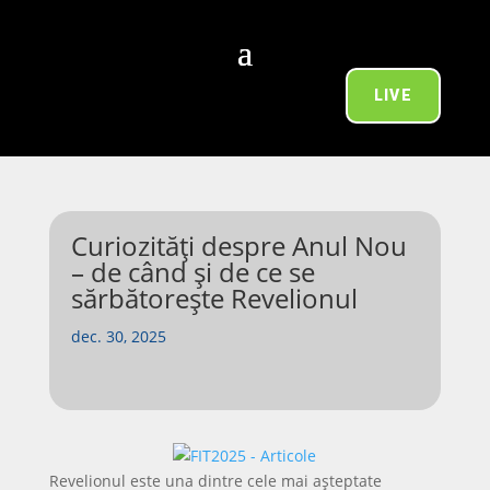
LIVE
Curiozități despre Anul Nou
– de când și de ce se
sărbătorește Revelionul
dec. 30, 2025
Revelionul este una dintre cele mai așteptate