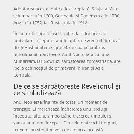
Adoptarea acestei date a fost treptată: Scoția a făcut
schimbarea în 1660, Germania și Danemarca în 1700,
Anglia în 1752, iar Rusia abia în 1918.
În culturile care folosesc calendare lunare sau
lunisolare, începutul anului diferă. Evreii celebrează
Rosh Hashanah în septembrie sau octombrie,
musulmanii marchează Anul Nou odată cu luna
Muharram, iar Nowruz, sărbătoarea zoroastriană, are
loc la echinocțiul de primăvară în Iran și Asia
Centrală.
De ce se sărbătorește Revelionul și
ce simbolizează
Anul Nou este, înainte de toate, un moment de
tranziție. El marchează încheierea unui ciclu și
începutul altuia, simbolizând trecerea timpului și
șansa unui nou început. Din cele mai vechi timpuri,
oamenii au simțit nevoia de a marca această