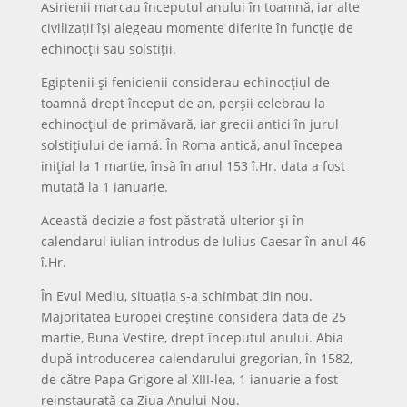
Asirienii marcau începutul anului în toamnă, iar alte
civilizații își alegeau momente diferite în funcție de
echinocții sau solstiții.
Egiptenii și fenicienii considerau echinocțiul de
toamnă drept început de an, perșii celebrau la
echinocțiul de primăvară, iar grecii antici în jurul
solstițiului de iarnă. În Roma antică, anul începea
inițial la 1 martie, însă în anul 153 î.Hr. data a fost
mutată la 1 ianuarie.
Această decizie a fost păstrată ulterior și în
calendarul iulian introdus de Iulius Caesar în anul 46
î.Hr.
În Evul Mediu, situația s-a schimbat din nou.
Majoritatea Europei creștine considera data de 25
martie, Buna Vestire, drept începutul anului. Abia
după introducerea calendarului gregorian, în 1582,
de către Papa Grigore al XIII-lea, 1 ianuarie a fost
reinstaurată ca Ziua Anului Nou.