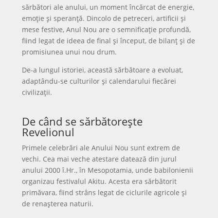
sărbători ale anului, un moment încărcat de energie,
emoție și speranță. Dincolo de petreceri, artificii și
mese festive, Anul Nou are o semnificație profundă,
fiind legat de ideea de final și început, de bilanț și de
promisiunea unui nou drum.
De-a lungul istoriei, această sărbătoare a evoluat,
adaptându-se culturilor și calendarului fiecărei
civilizații.
De când se sărbătorește
Revelionul
Primele celebrări ale Anului Nou sunt extrem de
vechi. Cea mai veche atestare datează din jurul
anului 2000 î.Hr., în Mesopotamia, unde babilonienii
organizau festivalul Akitu. Acesta era sărbătorit
primăvara, fiind strâns legat de ciclurile agricole și
de renașterea naturii.