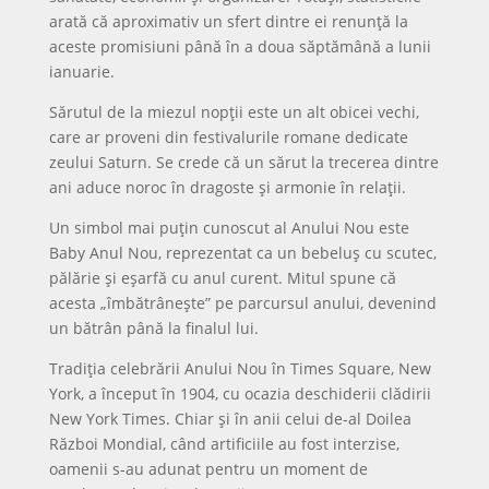
arată că aproximativ un sfert dintre ei renunță la
aceste promisiuni până în a doua săptămână a lunii
ianuarie.
Sărutul de la miezul nopții este un alt obicei vechi,
care ar proveni din festivalurile romane dedicate
zeului Saturn. Se crede că un sărut la trecerea dintre
ani aduce noroc în dragoste și armonie în relații.
Un simbol mai puțin cunoscut al Anului Nou este
Baby Anul Nou, reprezentat ca un bebeluș cu scutec,
pălărie și eșarfă cu anul curent. Mitul spune că
acesta „îmbătrânește” pe parcursul anului, devenind
un bătrân până la finalul lui.
Tradiția celebrării Anului Nou în Times Square, New
York, a început în 1904, cu ocazia deschiderii clădirii
New York Times. Chiar și în anii celui de-al Doilea
Război Mondial, când artificiile au fost interzise,
oamenii s-au adunat pentru un moment de