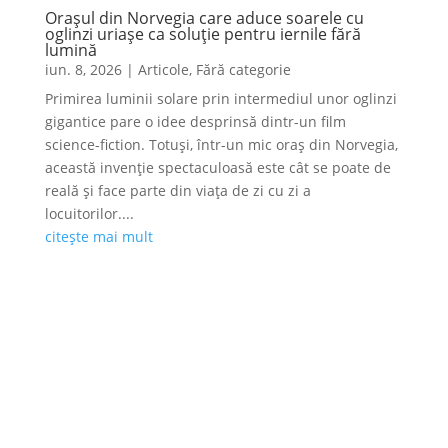
Orașul din Norvegia care aduce soarele cu
oglinzi uriașe ca soluție pentru iernile fără
lumină
iun. 8, 2026
|
Articole
,
Fără categorie
Primirea luminii solare prin intermediul unor oglinzi
gigantice pare o idee desprinsă dintr-un film
science-fiction. Totuși, într-un mic oraș din Norvegia,
această invenție spectaculoasă este cât se poate de
reală și face parte din viața de zi cu zi a
locuitorilor....
citește mai mult