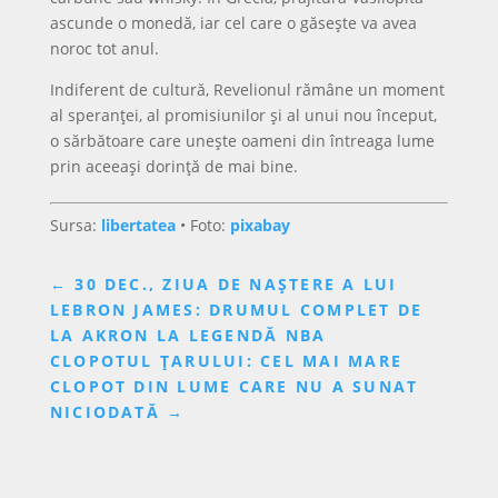
ascunde o monedă, iar cel care o găsește va avea
noroc tot anul.
Indiferent de cultură, Revelionul rămâne un moment
al speranței, al promisiunilor și al unui nou început,
o sărbătoare care unește oameni din întreaga lume
prin aceeași dorință de mai bine.
Sursa:
libertatea
• Foto:
pixabay
←
30 DEC., ZIUA DE NAȘTERE A LUI
LEBRON JAMES: DRUMUL COMPLET DE
LA AKRON LA LEGENDĂ NBA
CLOPOTUL ȚARULUI: CEL MAI MARE
CLOPOT DIN LUME CARE NU A SUNAT
NICIODATĂ
→