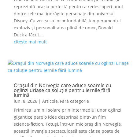
reprezintă ocazia perfectă pentru a redescoperi unul
dintre cele mai îndrăgite personaje din universul
Disney. Cu vocea sa inconfundabilă, temperamentul
exploziv și personalitatea plină de umor, Donald
Duck a făcut...
citește mai mult
Orașul din Norvegia care aduce soarele cu
oglinzi uriașe ca soluție pentru iernile fără
lumină
iun. 8, 2026
|
Articole
,
Fără categorie
Primirea luminii solare prin intermediul unor oglinzi
gigantice pare o idee desprinsă dintr-un film
science-fiction. Totuși, într-un mic oraș din Norvegia,
această invenție spectaculoasă este cât se poate de