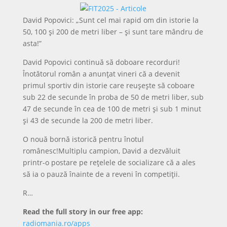
David Popovici: „Sunt cel mai rapid om din istorie la
50, 100 și 200 de metri liber – și sunt tare mândru de
asta!”
David Popovici continuă să doboare recorduri!
Înotătorul român a anunțat vineri că a devenit
primul sportiv din istorie care reușește să coboare
sub 22 de secunde în proba de 50 de metri liber, sub
47 de secunde în cea de 100 de metri și sub 1 minut
și 43 de secunde la 200 de metri liber.
O nouă bornă istorică pentru înotul
românesc!Multiplu campion, David a dezvăluit
printr-o postare pe rețelele de socializare că a ales
să ia o pauză înainte de a reveni în competiții.
R…
Read the full story in our free app:
radiomania.ro/apps