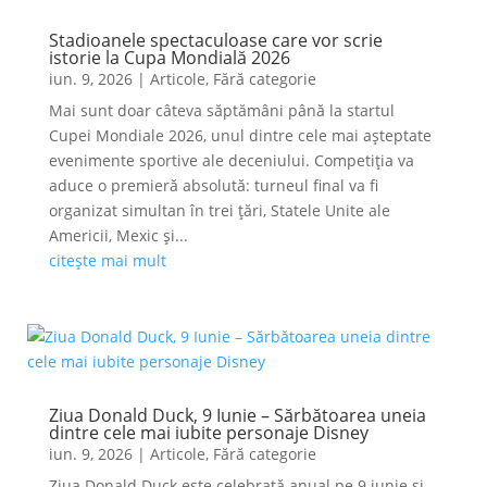
Stadioanele spectaculoase care vor scrie
istorie la Cupa Mondială 2026
iun. 9, 2026
|
Articole
,
Fără categorie
Mai sunt doar câteva săptămâni până la startul
Cupei Mondiale 2026, unul dintre cele mai așteptate
evenimente sportive ale deceniului. Competiția va
aduce o premieră absolută: turneul final va fi
organizat simultan în trei țări, Statele Unite ale
Americii, Mexic și...
citește mai mult
Ziua Donald Duck, 9 Iunie – Sărbătoarea uneia
dintre cele mai iubite personaje Disney
iun. 9, 2026
|
Articole
,
Fără categorie
Ziua Donald Duck este celebrată anual pe 9 iunie și