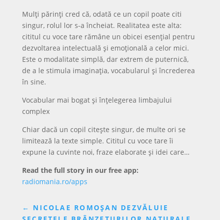
Mulți părinți cred că, odată ce un copil poate citi
singur, rolul lor s-a încheiat. Realitatea este alta:
cititul cu voce tare rămâne un obicei esențial pentru
dezvoltarea intelectuală și emoțională a celor mici.
Este o modalitate simplă, dar extrem de puternică,
de a le stimula imaginația, vocabularul și încrederea
în sine.
Vocabular mai bogat și înțelegerea limbajului
complex
Chiar dacă un copil citește singur, de multe ori se
limitează la texte simple. Cititul cu voce tare îi
expune la cuvinte noi, fraze elaborate și idei care…
Read the full story in our free app:
radiomania.ro/apps
←
NICOLAE ROMOȘAN DEZVĂLUIE
SECRETELE BRÂNZETURILOR NATURALE