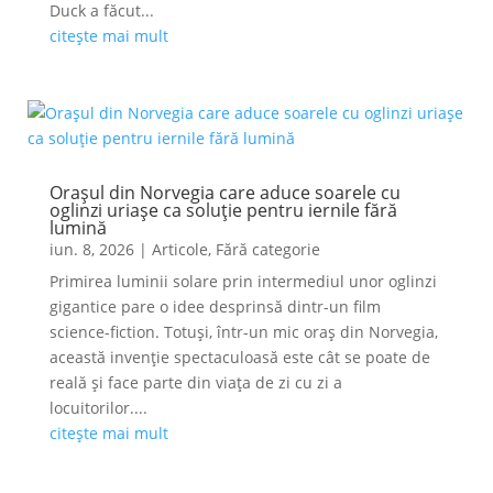
Duck a făcut...
citește mai mult
Orașul din Norvegia care aduce soarele cu
oglinzi uriașe ca soluție pentru iernile fără
lumină
iun. 8, 2026
|
Articole
,
Fără categorie
Primirea luminii solare prin intermediul unor oglinzi
gigantice pare o idee desprinsă dintr-un film
science-fiction. Totuși, într-un mic oraș din Norvegia,
această invenție spectaculoasă este cât se poate de
reală și face parte din viața de zi cu zi a
locuitorilor....
citește mai mult