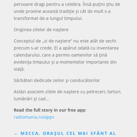
persoane dragi pentru a celebra. Însă puțini știu de
unde provine această tradiție și cât de mult s-a
transformat de-a lungul timpului.
Originea zilelor de naștere
Conceptul de „zi de naștere” nu este atât de vechi
precum s-ar crede. El a apărut odată cu inventarea
calendarului, care a permis oamenilor să țină
evidența timpului și a momentelor importante din
viață.
Sărbători dedicate zeilor și conducătorilor
Astăzi asociem zilele de naștere cu petreceri, torturi,
lumânări și cad…
Read the full story in our free app:
radiomania.ro/apps
←
MECCA, ORAȘUL CEL MAI SFÂNT AL