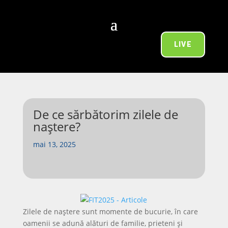
LIVE
De ce sărbătorim zilele de
naștere?
mai 13, 2025
Zilele de naștere sunt momente de bucurie, în care
oamenii se adună alături de familie, prieteni și