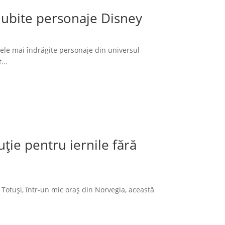
 iubite personaje Disney
cele mai îndrăgite personaje din universul
...
ție pentru iernile fără
 Totuși, într-un mic oraș din Norvegia, această