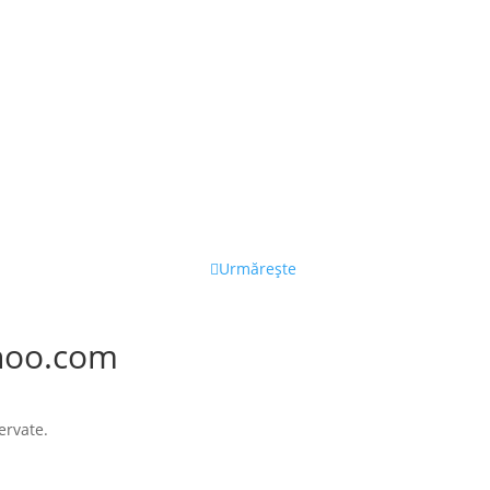
Urmărește
hoo.com
ervate.