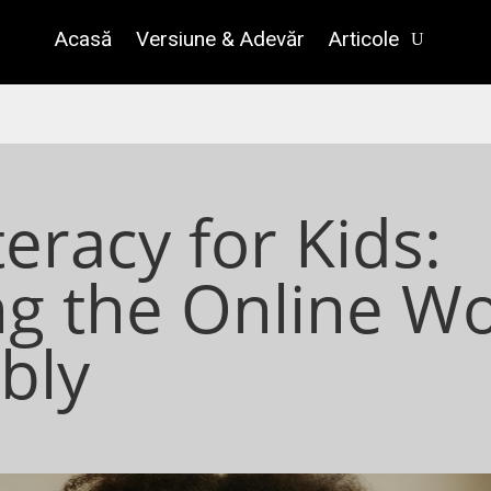
Acasă
Versiune & Adevăr
Articole
teracy for Kids:
ng the Online Wo
bly