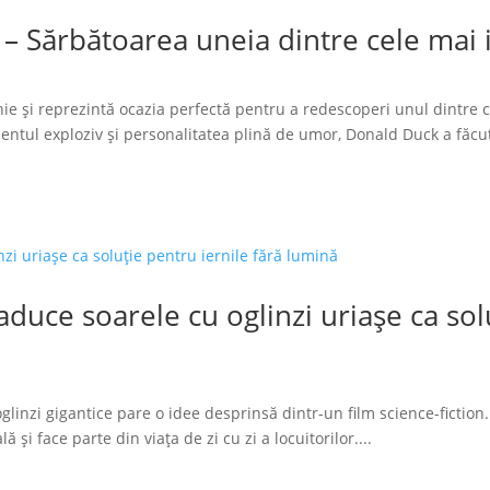
 – Sărbătoarea uneia dintre cele mai
ie și reprezintă ocazia perfectă pentru a redescoperi unul dintre 
tul exploziv și personalitatea plină de umor, Donald Duck a făcut
duce soarele cu oglinzi uriașe ca solu
glinzi gigantice pare o idee desprinsă dintr-un film science-fiction.
 și face parte din viața de zi cu zi a locuitorilor....