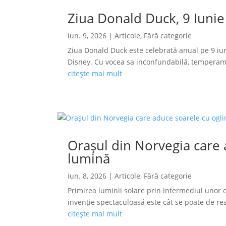
Ziua Donald Duck, 9 Iunie
iun. 9, 2026
|
Articole
,
Fără categorie
Ziua Donald Duck este celebrată anual pe 9 iun
Disney. Cu vocea sa inconfundabilă, temperamen
citește mai mult
Orașul din Norvegia care a
lumină
iun. 8, 2026
|
Articole
,
Fără categorie
Primirea luminii solare prin intermediul unor o
invenție spectaculoasă este cât se poate de reală
citește mai mult