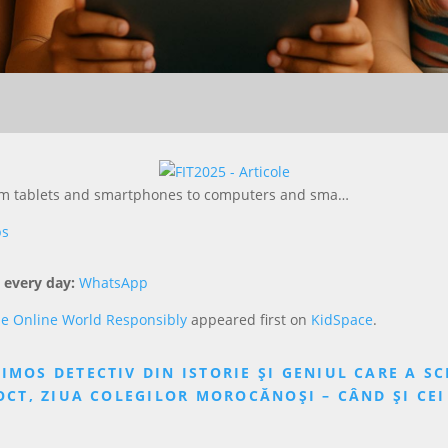
From tablets and smartphones to computers and sma…
ps
 every day:
WhatsApp
 the Online World Responsibly
appeared first on
KidSpace
.
IMOS DETECTIV DIN ISTORIE ȘI GENIUL CARE A S
OCT, ZIUA COLEGILOR MOROCĂNOȘI – CÂND ȘI CE