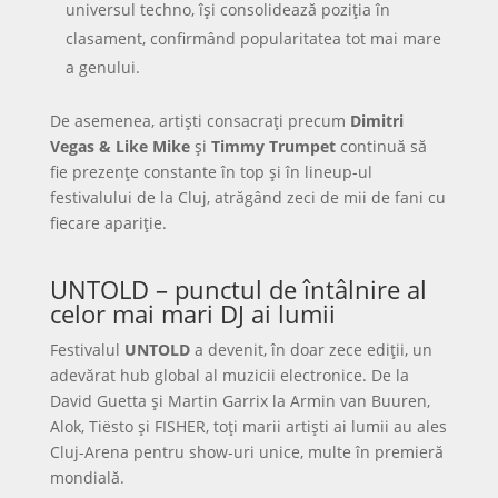
universul techno, își consolidează poziția în
clasament, confirmând popularitatea tot mai mare
a genului.
De asemenea, artiști consacrați precum
Dimitri
Vegas & Like Mike
și
Timmy Trumpet
continuă să
fie prezențe constante în top și în lineup-ul
festivalului de la Cluj, atrăgând zeci de mii de fani cu
fiecare apariție.
UNTOLD – punctul de întâlnire al
celor mai mari DJ ai lumii
Festivalul
UNTOLD
a devenit, în doar zece ediții, un
adevărat hub global al muzicii electronice. De la
David Guetta și Martin Garrix la Armin van Buuren,
Alok, Tiësto și FISHER, toți marii artiști ai lumii au ales
Cluj-Arena pentru show-uri unice, multe în premieră
mondială.