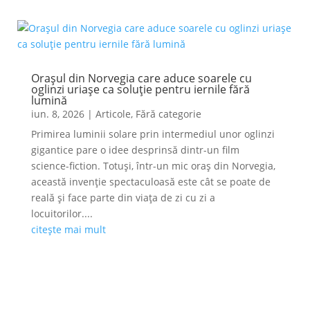
Orașul din Norvegia care aduce soarele cu
oglinzi uriașe ca soluție pentru iernile fără
lumină
iun. 8, 2026
|
Articole
,
Fără categorie
Primirea luminii solare prin intermediul unor oglinzi
gigantice pare o idee desprinsă dintr-un film
science-fiction. Totuși, într-un mic oraș din Norvegia,
această invenție spectaculoasă este cât se poate de
reală și face parte din viața de zi cu zi a
locuitorilor....
citește mai mult