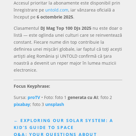
Accesul prioritar la abonamente este disponibil prin
înregistrare pe
untold.com
, iar vânzarea oficială a
început pe
6 octombrie 2025
.
Clasamentul
DJ Mag Top 100 DJs 2025
nu este doar o
listă — este oglinda unei culturi care se reinventează
constant. Fiecare nume din top contribuie la
definirea unei mișcări globale, iar faptul că toți acești
artiști aleg România și UNTOLD confirmă că țara
noastră a devenit un reper major în lumea muzicii
electronice.
Focus Keyphrase:
Sursa:
proTV
• Foto: foto 1
generata cu AI
; foto 2
pixabay
; foto 3
unsplash
←
EXPLORING OUR SOLAR SYSTEM: A
KID’S GUIDE TO SPACE
Q&A: YOUR QUESTIONS ABOUT