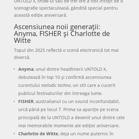
UNTOLD X, show-ul său de trei ore a fost însoțit de o
scenografie spectaculoasă, gândită special pentru
această ediție aniversară.
Ascensiunea noii generații:
Anyma, FISHER și Charlotte de
Witte
Topul din 2025 reflectă o scenă electronică tot mai
diversă.
Anyma
, unul dintre headlinerii UNTOLD X,
debutează în top 10 și confirmă ascensiunea
curentului
melodic techno
, un stil care a cucerit
publicul festivalurilor din întreaga lume.
FISHER
, australianul cu un sound inconfundabil,
urcă până pe locul 7. Prima sa apariție pe scena
principală de la UNTOLD a devenit unul dintre cele
mai memorabile momente ale ediției aniversare.
Charlotte de Witte
, deja un nume puternic în