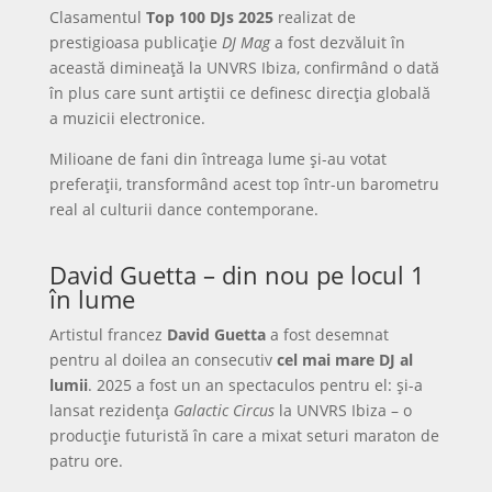
Clasamentul
Top 100 DJs 2025
realizat de
prestigioasa publicație
DJ Mag
a fost dezvăluit în
această dimineață la UNVRS Ibiza, confirmând o dată
în plus care sunt artiștii ce definesc direcția globală
a muzicii electronice.
Milioane de fani din întreaga lume și-au votat
preferații, transformând acest top într-un barometru
real al culturii dance contemporane.
David Guetta – din nou pe locul 1
în lume
Artistul francez
David Guetta
a fost desemnat
pentru al doilea an consecutiv
cel mai mare DJ al
lumii
. 2025 a fost un an spectaculos pentru el: și-a
lansat rezidența
Galactic Circus
la UNVRS Ibiza – o
producție futuristă în care a mixat seturi maraton de
patru ore.