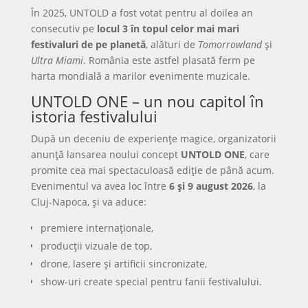
În 2025, UNTOLD a fost votat pentru al doilea an
consecutiv pe
locul 3 în topul celor mai mari
festivaluri de pe planetă
, alături de
Tomorrowland
și
Ultra Miami
. România este astfel plasată ferm pe
harta mondială a marilor evenimente muzicale.
UNTOLD ONE – un nou capitol în
istoria festivalului
După un deceniu de experiențe magice, organizatorii
anunță lansarea noului concept
UNTOLD ONE
, care
promite cea mai spectaculoasă ediție de până acum.
Evenimentul va avea loc între
6 și 9 august 2026
, la
Cluj-Napoca, și va aduce:
premiere internaționale,
producții vizuale de top,
drone, lasere și artificii sincronizate,
show-uri create special pentru fanii festivalului.