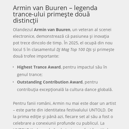
Armin van Buuren – legenda
trance-ului primește două
distincții
Olandezul
Armin van Buuren
, un veteran al scenei
electronice, demonstrează că pasiunea și inovația
pot trece dincolo de timp. În 2025, el ocupă din nou
locul 5 în clasamentul
DJ Mag Top 100 DJs
și primește
două trofee importante:
Highest Trance Award
, pentru impactul său în
genul trance;
Outstanding Contribution Award
, pentru
contribuția excepțională la cultura dance globală.
Pentru fanii români, Armin nu mai este doar un artist
– este parte din identitatea festivalului UNTOLD. De
la prima ediție și până azi, fiecare set al său a fost o
celebrare a conexiunii profunde cu publicul. La