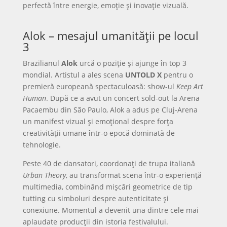
perfectă între energie, emoție și inovație vizuală.
Alok – mesajul umanității pe locul
3
Brazilianul
Alok
urcă o poziție și ajunge în top 3
mondial. Artistul a ales scena
UNTOLD X
pentru o
premieră europeană spectaculoasă: show-ul
Keep Art
Human
. După ce a avut un concert sold-out la Arena
Pacaembu din São Paulo, Alok a adus pe Cluj-Arena
un manifest vizual și emoțional despre forța
creativității umane într-o epocă dominată de
tehnologie.
Peste 40 de dansatori, coordonați de trupa italiană
Urban Theory
, au transformat scena într-o experiență
multimedia, combinând mișcări geometrice de tip
tutting cu simboluri despre autenticitate și
conexiune. Momentul a devenit una dintre cele mai
aplaudate producții din istoria festivalului.