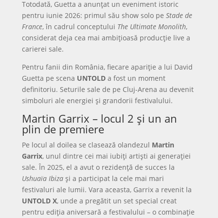
Totodată, Guetta a anunțat un eveniment istoric
pentru iunie 2026: primul său show solo pe
Stade de
France
, în cadrul conceptului
The Ultimate Monolith
,
considerat deja cea mai ambițioasă producție live a
carierei sale.
Pentru fanii din România, fiecare apariție a lui David
Guetta pe scena
UNTOLD
a fost un moment
definitoriu. Seturile sale de pe Cluj-Arena au devenit
simboluri ale energiei și grandorii festivalului.
Martin Garrix – locul 2 și un an
plin de premiere
Pe locul al doilea se clasează olandezul
Martin
Garrix
, unul dintre cei mai iubiți artiști ai generației
sale. În 2025, el a avut o rezidență de succes la
Ushuaïa Ibiza
și a participat la cele mai mari
festivaluri ale lumii. Vara aceasta, Garrix a revenit la
UNTOLD X
, unde a pregătit un set special creat
pentru ediția aniversară a festivalului – o combinație