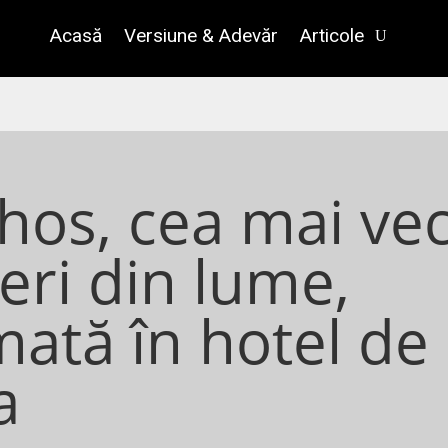
Acasă
Versiune & Adevăr
Articole
hos, cea mai ve
eri din lume,
ată în hotel de 
a