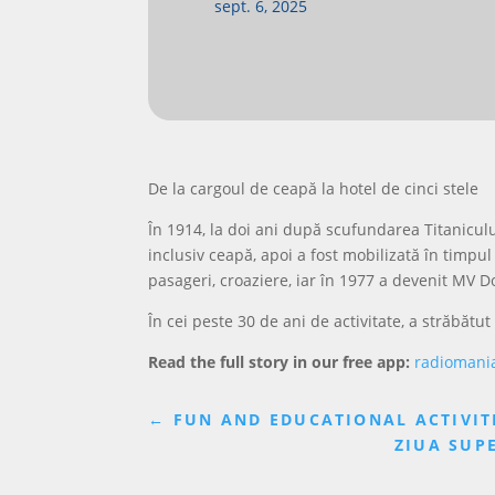
sept. 6, 2025
De la cargoul de ceapă la hotel de cinci stele
În 1914, la doi ani după scufundarea Titaniculu
inclusiv ceapă, apoi a fost mobilizată în timpu
pasageri, croaziere, iar în 1977 a devenit MV Do
În cei peste 30 de ani de activitate, a străbătu
Read the full story in our free app:
radiomani
←
FUN AND EDUCATIONAL ACTIVIT
ZIUA SUP