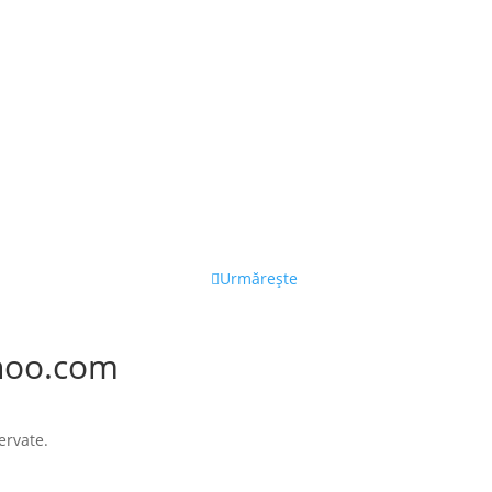
Urmărește
hoo.com
ervate.