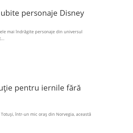
 iubite personaje Disney
cele mai îndrăgite personaje din universul
...
ție pentru iernile fără
 Totuși, într-un mic oraș din Norvegia, această