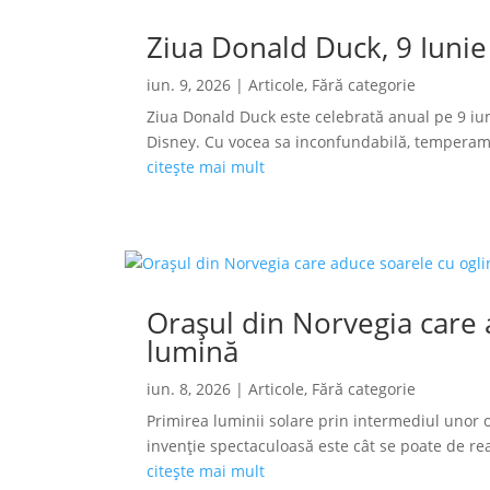
Ziua Donald Duck, 9 Iunie
iun. 9, 2026
|
Articole
,
Fără categorie
Ziua Donald Duck este celebrată anual pe 9 iun
Disney. Cu vocea sa inconfundabilă, temperamen
citește mai mult
Orașul din Norvegia care a
lumină
iun. 8, 2026
|
Articole
,
Fără categorie
Primirea luminii solare prin intermediul unor o
invenție spectaculoasă este cât se poate de reală
citește mai mult