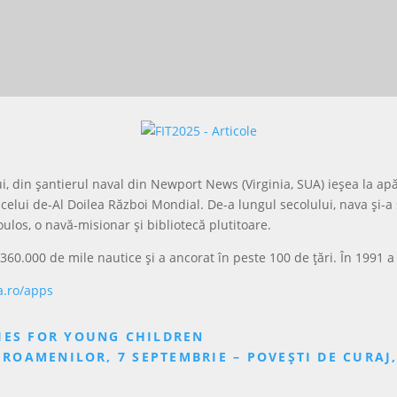
i, din șantierul naval din Newport News (Virginia, SUA) ieșea la ap
l celui de-Al Doilea Război Mondial. De-a lungul secolului, nava și-
ulos, o navă-misionar și bibliotecă plutitoare.
t 360.000 de mile nautice și a ancorat în peste 100 de țări. În 1991 a
a.ro/apps
IES FOR YOUNG CHILDREN
EROAMENILOR, 7 SEPTEMBRIE – POVEȘTI DE CURA