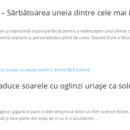
 – Sărbătoarea uneia dintre cele mai
ie și reprezintă ocazia perfectă pentru a redescoperi unul dintre 
tul exploziv și personalitatea plină de umor, Donald Duck a făcut
duce soarele cu oglinzi uriașe ca solu
glinzi gigantice pare o idee desprinsă dintr-un film science-fiction.
 și face parte din viața de zi cu zi a locuitorilor....