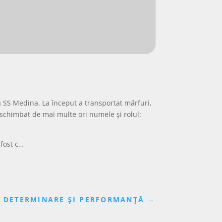
ă SS Medina. La început a transportat mărfuri,
a schimbat de mai multe ori numele și rolul:
 fost c…
J, DETERMINARE ȘI PERFORMANȚĂ
→