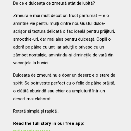
De ce e dulceața de zmeură atât de iubită?
Zmeura e mai mult decât un fruct parfumat — e o
amintire vie pentru mulți dintre noi. Gustul dulce-
acrișor și textura delicată o fac ideală pentru prăjituri,
smoothie-uri, dar mai ales pentru dulceață. Copiii o
adoră pe pâine cu unt, iar adulții o privesc cu un
zâmbet nostalgic, amintindu-și diminețile de vară din
vacanțele la bunici.
Dulceața de zmeură nu e doar un desert: e o stare de
spirit. Se potrivește perfect cu o felie de pâine prăjită,
o clătită aburindă sau chiar ca umplutură într-un
desert mai elaborat.
Rețetă simplă și rapidă…
Read the full story in our free app: