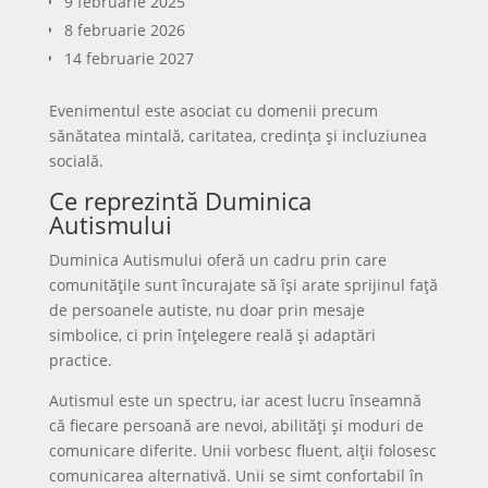
9 februarie 2025
8 februarie 2026
14 februarie 2027
Evenimentul este asociat cu domenii precum
sănătatea mintală, caritatea, credința și incluziunea
socială.
Ce reprezintă Duminica
Autismului
Duminica Autismului oferă un cadru prin care
comunitățile sunt încurajate să își arate sprijinul față
de persoanele autiste, nu doar prin mesaje
simbolice, ci prin înțelegere reală și adaptări
practice.
Autismul este un spectru, iar acest lucru înseamnă
că fiecare persoană are nevoi, abilități și moduri de
comunicare diferite. Unii vorbesc fluent, alții folosesc
comunicarea alternativă. Unii se simt confortabil în