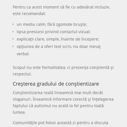
Pentru ca acest moment să fie cu adevărat incluziv,
este recomandat:
un mediu calm, fără zgomote bruște;
lipsa presiunii privind contactul vizual;
explicații clare, simple, înainte de începere;
opțiunea de a oferi text scris, nu doar mesaj
verbal.
Scopul nu este formalitatea, ci prezența conștientă și
respectul.
Creșterea gradului de conștientizare
Conștientizarea reală înseamnă mai mult decât
sloganuri. Înseamnă informare corectă și înțelegerea
faptului că autismul nu arată la fel pentru toată
lumea.
Comunitățile pot folosi această zi pentru a discuta