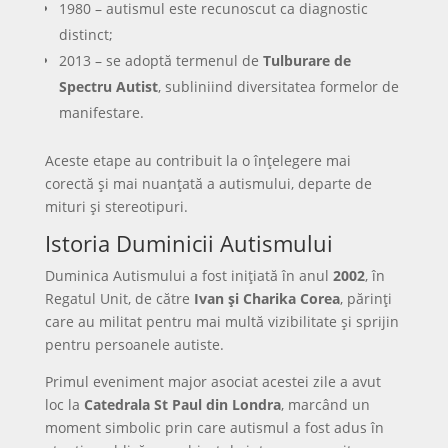
1980 – autismul este recunoscut ca diagnostic
distinct;
2013 – se adoptă termenul de
Tulburare de
Spectru Autist
, subliniind diversitatea formelor de
manifestare.
Aceste etape au contribuit la o înțelegere mai
corectă și mai nuanțată a autismului, departe de
mituri și stereotipuri.
Istoria Duminicii Autismului
Duminica Autismului a fost inițiată în anul
2002
, în
Regatul Unit, de către
Ivan și Charika Corea
, părinți
care au militat pentru mai multă vizibilitate și sprijin
pentru persoanele autiste.
Primul eveniment major asociat acestei zile a avut
loc la
Catedrala St Paul din Londra
, marcând un
moment simbolic prin care autismul a fost adus în