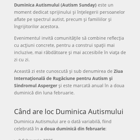
Duminica Autismului (Autism Sunday)
este un
moment dedicat sprijinului și înțelegerii persoanelor
aflate pe spectrul autist, precum și familiilor și
îngrijitorilor acestora.
Evenimentul invită comunitățile să combine reflecția
cu acțiuni concrete, pentru a construi spații mai
incluzive, mai răbdătoare și mai accesibile în viața de
zi cu zi.
Această zi este cunoscută și sub denumirea de
Ziua
Internațională de Rugăciune pentru Autism și
Sindromul Asperger
și este marcată anual în a doua
duminică din luna februarie.
Când are loc Duminica Autismului
Duminica Autismului are o dată variabilă, fiind
celebrată în
a doua duminică din februarie
: