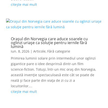
citește mai mult
Orașul din Norvegia care aduce soarele cu
oglinzi uriașe ca soluție pentru iernile fără
lumină
iun. 8, 2026
|
Articole
,
Fără categorie
Primirea luminii solare prin intermediul unor oglinzi
gigantice pare o idee desprinsă dintr-un film
science-fiction. Totuși, într-un mic oraș din Norvegia,
această invenție spectaculoasă este cât se poate de
reală și face parte din viața de zi cu zi a
locuitorilor....
citește mai mult