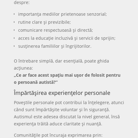
despre:
importanța mediilor prietenoase senzorial;
rutine clare și previzibile;
comunicare respectuoasă și directă;
acces la educație incluzivă și servicii de sprijin;
susținerea familiilor și îngrijitorilor.
O întrebare simplă, dar esențială, poate ghida
acțiunea:
„Ce ar face acest spațiu mai ușor de folosit pentru
o persoană autistă?”
Împărtășirea experiențelor personale
Poveștile personale pot contribui la înțelegere, atunci
când sunt împărtășite voluntar și în siguranță.
Autismul este adesea discutat la nivel general, însă
experiența trăită aduce claritate și nuanță.
Comunitățile pot încuraja exprimarea prin: