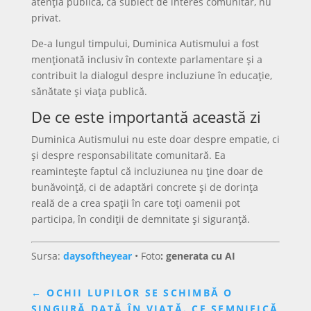
atenția publică, ca subiect de interes comunitar, nu
privat.
De-a lungul timpului, Duminica Autismului a fost
menționată inclusiv în contexte parlamentare și a
contribuit la dialogul despre incluziune în educație,
sănătate și viața publică.
De ce este importantă această zi
Duminica Autismului nu este doar despre empatie, ci
și despre responsabilitate comunitară. Ea
reamintește faptul că incluziunea nu ține doar de
bunăvoință, ci de adaptări concrete și de dorința
reală de a crea spații în care toți oamenii pot
participa, în condiții de demnitate și siguranță.
Sursa:
daysoftheyear
•
Foto
: generata cu AI
←
OCHII LUPILOR SE SCHIMBĂ O
SINGURĂ DATĂ ÎN VIAȚĂ. CE SEMNIFICĂ