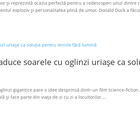
ie și reprezintă ocazia perfectă pentru a redescoperi unul dintre 
tul exploziv și personalitatea plină de umor, Donald Duck a făcut
duce soarele cu oglinzi uriașe ca solu
glinzi gigantice pare o idee desprinsă dintr-un film science-fiction.
 și face parte din viața de zi cu zi a locuitorilor....