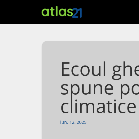
Ecoul ghe
spune po
climatice
iun. 12, 2025