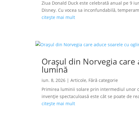
Ziua Donald Duck este celebrată anual pe 9 iun
Disney. Cu vocea sa inconfundabilă, temperamen
citește mai mult
Orașul din Norvegia care a
lumină
iun. 8, 2026
|
Articole
,
Fără categorie
Primirea luminii solare prin intermediul unor o
invenție spectaculoasă este cât se poate de reală
citește mai mult