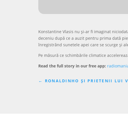
Konstantine Vlasis nu și-ar fi imaginat niciodat
deceniu după ce a auzit pentru prima dată piesa
înregistrând sunetele apei care se scurge și al
Pe măsură ce schimbările climatice accelerează
Read the full story in our free app:
radiomani
←
RONALDINHO ȘI PRIETENII LUI 