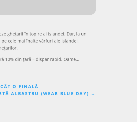
e ghețarii în topire ai Islandei. Dar, la un
e cele mai înalte vârfuri ale Islandei,
ețarilor.
peră 10% din țară – dispar rapid. Oame…
 CÂT O FINALĂ
ARTĂ ALBASTRU (WEAR BLUE DAY)
→