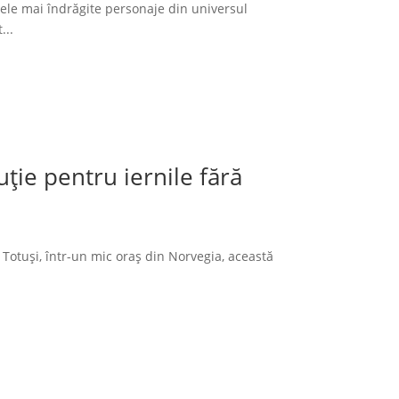
cele mai îndrăgite personaje din universul
...
ție pentru iernile fără
 Totuși, într-un mic oraș din Norvegia, această