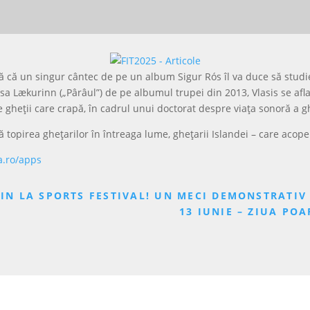
ă că un singur cântec de pe un album Sigur Rós îl va duce să studiez
 Lækurinn („Pârâul”) de pe albumul trupei din 2013, Vlasis se afla p
e gheții care crapă, în cadrul unui doctorat despre viața sonoră a gh
 topirea ghețarilor în întreaga lume, ghețarii Islandei – care aco
a.ro/apps
VIN LA SPORTS FESTIVAL! UN MECI DEMONSTRATIV
13 IUNIE – ZIUA PO