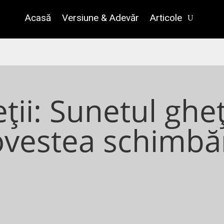
Acasă
Versiune & Adevăr
Articole
ții: Sunetul gheț
vestea schimbăr