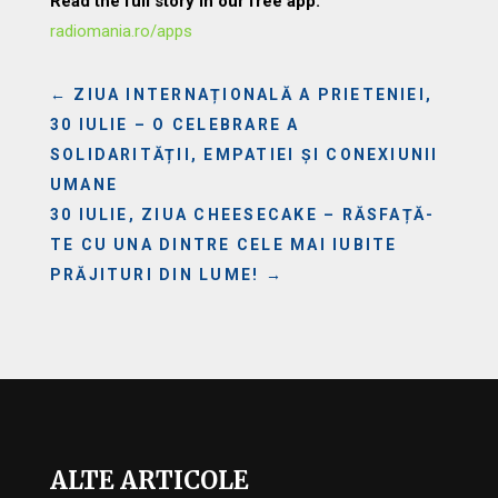
Read the full story in our free app:
radiomania.ro/apps
←
ZIUA INTERNAȚIONALĂ A PRIETENIEI,
30 IULIE – O CELEBRARE A
SOLIDARITĂȚII, EMPATIEI ȘI CONEXIUNII
UMANE
30 IULIE, ZIUA CHEESECAKE – RĂSFAȚĂ-
TE CU UNA DINTRE CELE MAI IUBITE
PRĂJITURI DIN LUME!
→
ALTE ARTICOLE