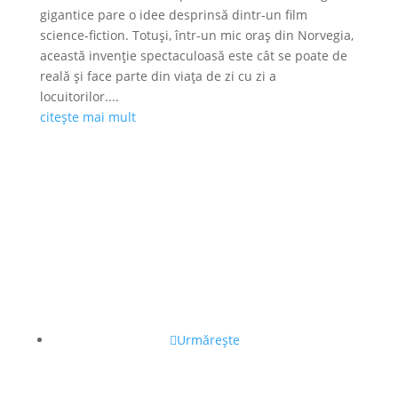
gigantice pare o idee desprinsă dintr-un film
science-fiction. Totuși, într-un mic oraș din Norvegia,
această invenție spectaculoasă este cât se poate de
reală și face parte din viața de zi cu zi a
locuitorilor....
citește mai mult
Urmărește