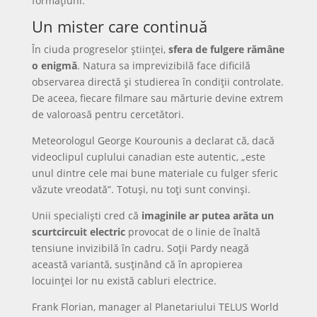
formațiuni.
Un mister care continuă
În ciuda progreselor științei,
sfera de fulgere rămâne
o enigmă
. Natura sa imprevizibilă face dificilă
observarea directă și studierea în condiții controlate.
De aceea, fiecare filmare sau mărturie devine extrem
de valoroasă pentru cercetători.
Meteorologul George Kourounis a declarat că, dacă
videoclipul cuplului canadian este autentic, „este
unul dintre cele mai bune materiale cu fulger sferic
văzute vreodată”. Totuși, nu toți sunt convinși.
Unii specialiști cred că
imaginile ar putea arăta un
scurtcircuit electric
provocat de o linie de înaltă
tensiune invizibilă în cadru. Soții Pardy neagă
această variantă, susținând că în apropierea
locuinței lor nu există cabluri electrice.
Frank Florian, manager al Planetariului TELUS World