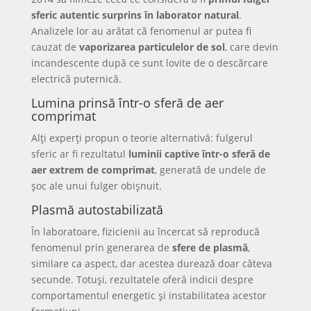
sferic autentic surprins în laborator natural
.
Analizele lor au arătat că fenomenul ar putea fi
cauzat de
vaporizarea particulelor de sol
, care devin
incandescente după ce sunt lovite de o descărcare
electrică puternică.
Lumina prinsă într-o sferă de aer
comprimat
Alți experți propun o teorie alternativă: fulgerul
sferic ar fi rezultatul
luminii captive într-o sferă de
aer extrem de comprimat
, generată de undele de
șoc ale unui fulger obișnuit.
Plasmă autostabilizată
În laboratoare, fizicienii au încercat să reproducă
fenomenul prin generarea de
sfere de plasmă
,
similare ca aspect, dar acestea durează doar câteva
secunde. Totuși, rezultatele oferă indicii despre
comportamentul energetic și instabilitatea acestor