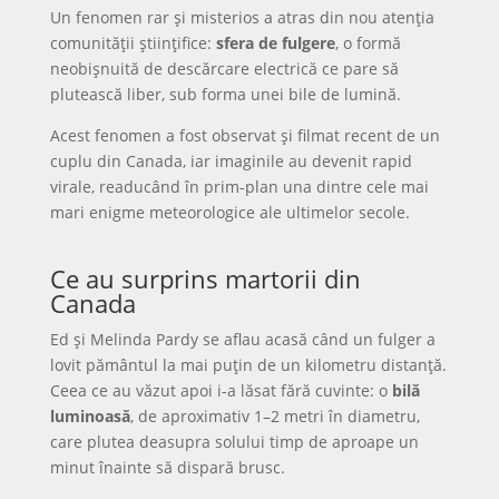
Un fenomen rar și misterios a atras din nou atenția
comunității științifice:
sfera de fulgere
, o formă
neobișnuită de descărcare electrică ce pare să
plutească liber, sub forma unei bile de lumină.
Acest fenomen a fost observat și filmat recent de un
cuplu din Canada, iar imaginile au devenit rapid
virale, readucând în prim-plan una dintre cele mai
mari enigme meteorologice ale ultimelor secole.
Ce au surprins martorii din
Canada
Ed și Melinda Pardy se aflau acasă când un fulger a
lovit pământul la mai puțin de un kilometru distanță.
Ceea ce au văzut apoi i-a lăsat fără cuvinte: o
bilă
luminoasă
, de aproximativ 1–2 metri în diametru,
care plutea deasupra solului timp de aproape un
minut înainte să dispară brusc.