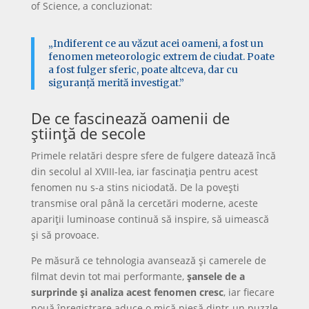
of Science, a concluzionat:
„Indiferent ce au văzut acei oameni, a fost un
fenomen meteorologic extrem de ciudat. Poate
a fost fulger sferic, poate altceva, dar cu
siguranță merită investigat.”
De ce fascinează oamenii de
știință de secole
Primele relatări despre sfere de fulgere datează încă
din secolul al XVIII-lea, iar fascinația pentru acest
fenomen nu s-a stins niciodată. De la povești
transmise oral până la cercetări moderne, aceste
apariții luminoase continuă să inspire, să uimească
și să provoace.
Pe măsură ce tehnologia avansează și camerele de
filmat devin tot mai performante,
șansele de a
surprinde și analiza acest fenomen cresc
, iar fiecare
nouă înregistrare aduce o mică piesă dintr-un puzzle