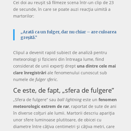
Cei doi au reușit să filmeze scena într-un clip de 23
de secunde, în care se poate auzi reacția uimită a
martorilor:
„Arată ca un fulger, dar nu chiar – are culoarea
greșită.”
Clipul a devenit rapid subiect de analiză pentru
meteorologi și fizicieni din întreaga lume, fiind
considerat de unii experți drept
una dintre cele mai
clare înregistrări
ale fenomenului cunoscut sub
numele de
fulger sferic
.
Ce este, de fapt, „sfera de fulgere”
„Sfera de fulgere” sau
ball lightning
este un
fenomen
meteorologic extrem de rar
, raportat de sute de ani
în diverse colțuri ale lumii. Martorii descriu apariția
unor sfere luminoase plutitoare, de obicei cu
diametre între câțiva centimetri și câțiva metri, care