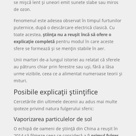
se mișcă lent și uneori emit sunete slabe sau miros
de ozon.
Fenomenul este adesea observat în timpul furtunilor
puternice, după o descărcare electrică clasică. Cu
toate acestea,
știința nu a reușit încă să ofere o
explicație completă
pentru modul în care aceste
sfere se formează și se mențin stabile în aer.
Unii martori de-a lungul istoriei au relatat că sferele
au pătruns chiar prin ferestre sau uși, fără a lăsa
urme vizibile, ceea ce a alimentat numeroase teorii și
mituri.
Posibile explicații științifice
Cercetările din ultimele decenii au adus mai multe
ipoteze privind natura fulgerului sferic:
Vaporizarea particulelor de sol
O echipă de oameni de știință din China a reușit în
2014 să filmeze ceea ce consideră a fi
primul fulger