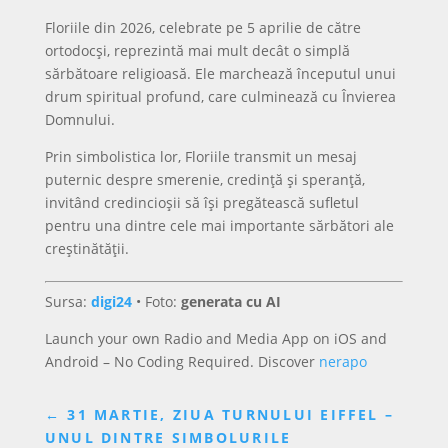
Floriile din 2026, celebrate pe 5 aprilie de către
ortodocși, reprezintă mai mult decât o simplă
sărbătoare religioasă. Ele marchează începutul unui
drum spiritual profund, care culminează cu Învierea
Domnului.
Prin simbolistica lor, Floriile transmit un mesaj
puternic despre smerenie, credință și speranță,
invitând credincioșii să își pregătească sufletul
pentru una dintre cele mai importante sărbători ale
creștinătății.
Sursa:
digi24
• Foto:
generata cu AI
Launch your own Radio and Media App on iOS and
Android – No Coding Required. Discover
nerapo
←
31 MARTIE, ZIUA TURNULUI EIFFEL –
UNUL DINTRE SIMBOLURILE