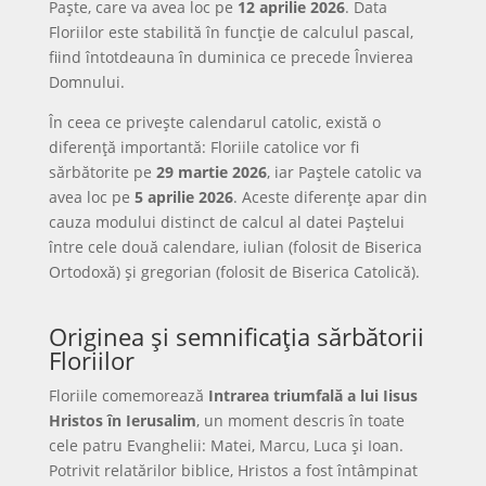
Paște, care va avea loc pe
12 aprilie 2026
. Data
Floriilor este stabilită în funcție de calculul pascal,
fiind întotdeauna în duminica ce precede Învierea
Domnului.
În ceea ce privește calendarul catolic, există o
diferență importantă: Floriile catolice vor fi
sărbătorite pe
29 martie 2026
, iar Paștele catolic va
avea loc pe
5 aprilie 2026
. Aceste diferențe apar din
cauza modului distinct de calcul al datei Paștelui
între cele două calendare, iulian (folosit de Biserica
Ortodoxă) și gregorian (folosit de Biserica Catolică).
Originea și semnificația sărbătorii
Floriilor
Floriile comemorează
Intrarea triumfală a lui Iisus
Hristos în Ierusalim
, un moment descris în toate
cele patru Evanghelii: Matei, Marcu, Luca și Ioan.
Potrivit relatărilor biblice, Hristos a fost întâmpinat