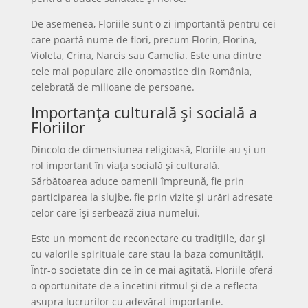
De asemenea, Floriile sunt o zi importantă pentru cei
care poartă nume de flori, precum Florin, Florina,
Violeta, Crina, Narcis sau Camelia. Este una dintre
cele mai populare zile onomastice din România,
celebrată de milioane de persoane.
Importanța culturală și socială a
Floriilor
Dincolo de dimensiunea religioasă, Floriile au și un
rol important în viața socială și culturală.
Sărbătoarea aduce oamenii împreună, fie prin
participarea la slujbe, fie prin vizite și urări adresate
celor care își serbează ziua numelui.
Este un moment de reconectare cu tradițiile, dar și
cu valorile spirituale care stau la baza comunității.
Într-o societate din ce în ce mai agitată, Floriile oferă
o oportunitate de a încetini ritmul și de a reflecta
asupra lucrurilor cu adevărat importante.