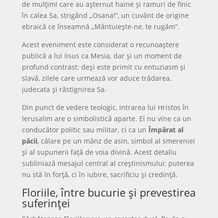
de mulțimi care au așternut haine și ramuri de finic
în calea Sa, strigând „Osana!”, un cuvânt de origine
ebraică ce înseamnă „Mântuiește-ne, te rugăm”.
Acest eveniment este considerat o recunoaștere
publică a lui Iisus ca Mesia, dar și un moment de
profund contrast: deși este primit cu entuziasm și
slavă, zilele care urmează vor aduce trădarea,
judecata și răstignirea Sa.
Din punct de vedere teologic, intrarea lui Hristos în
Ierusalim are o simbolistică aparte. El nu vine ca un
conducător politic sau militar, ci ca un
Împărat al
păcii
, călare pe un mânz de asin, simbol al smereniei
și al supunerii față de voia divină. Acest detaliu
subliniază mesajul central al creștinismului: puterea
nu stă în forță, ci în iubire, sacrificiu și credință.
Floriile, între bucurie și prevestirea
suferinței