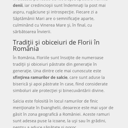
denii
, iar credincioșii sunt îndemnați la post mai
aspru, rugăciune și introspecție. Fiecare zi a
Săptămânii Mari are o semnificație aparte,
culminând cu Vinerea Mare și, în final, cu
sărbătoarea Învierii.
Tradiții și obiceiuri de Florii în
România
În România, Floriile sunt însoțite de numeroase
tradiții și obiceiuri păstrate din generație în
generație. Una dintre cele mai cunoscute este
sfințirea ramurilor de salcie
, care sunt aduse la
biserică și apoi păstrate în case, fiind considerate
simboluri ale protecției și binecuvântării divine.
Salcia este folosită în locul ramurilor de finic
menționate în Evanghelii, deoarece este mai ușor de
găsit în zona geografică a României. Aceste ramuri
sunt adesea puse la icoane, la uși sau în grădini,
pentru a aduce sănătate și noroc.