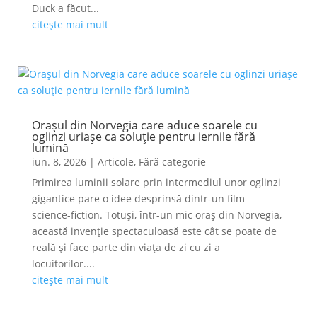
Duck a făcut...
citește mai mult
Orașul din Norvegia care aduce soarele cu
oglinzi uriașe ca soluție pentru iernile fără
lumină
iun. 8, 2026
|
Articole
,
Fără categorie
Primirea luminii solare prin intermediul unor oglinzi
gigantice pare o idee desprinsă dintr-un film
science-fiction. Totuși, într-un mic oraș din Norvegia,
această invenție spectaculoasă este cât se poate de
reală și face parte din viața de zi cu zi a
locuitorilor....
citește mai mult