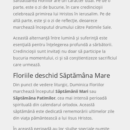
Sărbătoarea Floriilor are un caracter dual. Pe de o
parte, este o zi de bucurie, în care credincioșii
celebrează primirea lui Hristos în Ierusalim. Pe de
altă parte, este și o zi de reflecție, deoarece
marchează începutul drumului către Patimile Sale.
Această alternanță între lumină și suferință este
esențială pentru înțelegerea profundă a sărbătorii.
Credincioșii sunt invitați nu doar să participe la
bucuria momentului, ci și să conștientizeze sacrificiul
care urmează.
Floriile deschid Săptămâna Mare
Din punct de vedere liturgic, Duminica Floriilor
marchează începutul
Săptămânii Mari
sau
Săptămâna Patimilor
, cea mai intensă perioadă
spirituală din calendarul ortodox. Această
săptămână este dedicată rememorării ultimelor zile
din viața pământească a lui Iisus Hristos.
În această perioadă au loc slujbe speciale numite