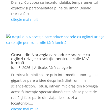
Disney. Cu vocea sa inconfundabilă, temperamentul
exploziv și personalitatea plină de umor, Donald
Duck a făcut...
citește mai mult
Orașul din Norvegia care aduce soarele cu
oglinzi uriașe ca soluție pentru iernile fără
lumină
iun. 8, 2026
|
Articole
,
Fără categorie
Primirea luminii solare prin intermediul unor oglinzi
gigantice pare o idee desprinsă dintr-un film
science-fiction. Totuși, într-un mic oraș din Norvegia,
această invenție spectaculoasă este cât se poate de
reală și face parte din viața de zi cu zi a
locuitorilor....
citește mai mult