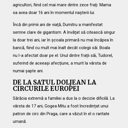
agricultori, fiind cel mai mare dintre zece frați. Mama
sa avea doar 16 ani în momentul nașterii lui.
Încă din primii ani de viață, Dumitru a manifestat
semne clare de gigantism. A învățat să citească singur
la doar trei ani, iar în școala primară nu mai încăpea în
bancă, fiind cu mult mai înalt decât colegii săi. Boala
nu l-a afectat doar pe el. Unul dintre frații săi, Tudorel,
suferind de aceeași afecțiune, a murit la vârsta de
numai șapte ani.
DE LA SATUL DOLJEAN LA
CIRCURILE EUROPEI
Sărăcia extremă a familiei a dus la o decizie dificilă. La
vârsta de 17 ani, Gogea Mitu a fost încredințat unui
patron de circ din Praga, care a văzut în el o raritate
umană.