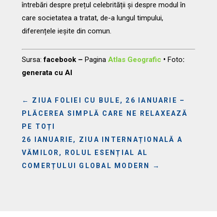
întrebări despre prețul celebrității și despre modul în
care societatea a tratat, de-a lungul timpului,
diferențele ieșite din comun.
Sursa:
facebook –
Pagina
Atlas Geografic
•
Foto
:
generata cu AI
←
ZIUA FOLIEI CU BULE, 26 IANUARIE –
PLĂCEREA SIMPLĂ CARE NE RELAXEAZĂ
PE TOȚI
26 IANUARIE, ZIUA INTERNAȚIONALĂ A
VĂMILOR, ROLUL ESENȚIAL AL
COMERȚULUI GLOBAL MODERN
→