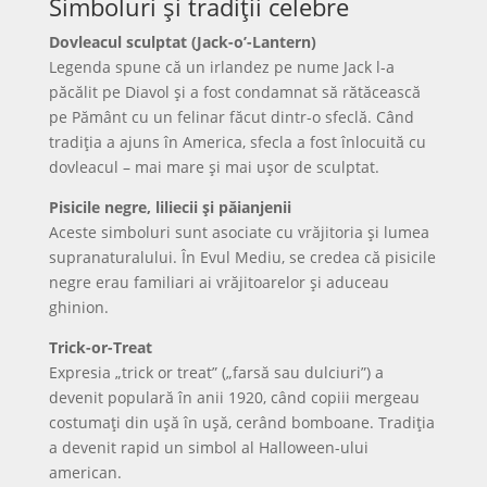
Simboluri și tradiții celebre
Dovleacul sculptat (Jack-o’-Lantern)
Legenda spune că un irlandez pe nume Jack l-a
păcălit pe Diavol și a fost condamnat să rătăcească
pe Pământ cu un felinar făcut dintr-o sfeclă. Când
tradiția a ajuns în America, sfecla a fost înlocuită cu
dovleacul – mai mare și mai ușor de sculptat.
Pisicile negre, liliecii și păianjenii
Aceste simboluri sunt asociate cu vrăjitoria și lumea
supranaturalului. În Evul Mediu, se credea că pisicile
negre erau familiari ai vrăjitoarelor și aduceau
ghinion.
Trick-or-Treat
Expresia „trick or treat” („farsă sau dulciuri”) a
devenit populară în anii 1920, când copiii mergeau
costumați din ușă în ușă, cerând bomboane. Tradiția
a devenit rapid un simbol al Halloween-ului
american.