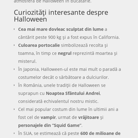
atmosfera de Halloween în bucătărie.
Curiozități interesante despre
Halloween
Cea mai mare dovleac sculptat din lume
a
cântărit peste 900 kg și a fost expus în California.
Culoarea portocalie
simbolizează recolta și
toamna, în timp ce
negrul
reprezintă moartea și
misterul.
În Japonia, Halloween-ul este mai mult o paradă a
costumelor decât o sărbătoare a dulciurilor.
În România, unele tradiții de Halloween se
suprapun cu
Noaptea Sfântului Andrei
,
considerată echivalentul nostru mistic.
Cel mai popular costum din lume în ultimii ani a
fost cel de
vampir
, urmat de
vrăjitoare
și
personajele din “Squid Game”
.
În SUA, se estimează că peste
600 de milioane de