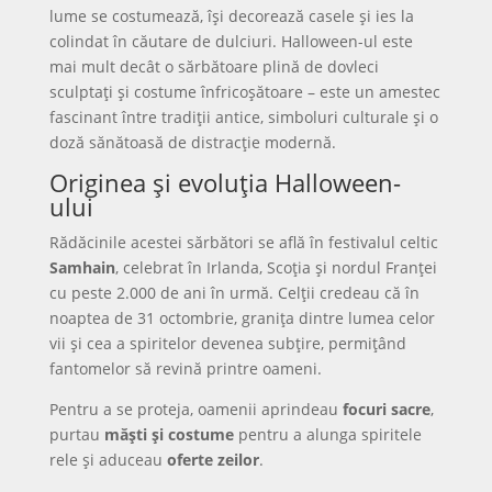
lume se costumează, își decorează casele și ies la
colindat în căutare de dulciuri. Halloween-ul este
mai mult decât o sărbătoare plină de dovleci
sculptați și costume înfricoșătoare – este un amestec
fascinant între tradiții antice, simboluri culturale și o
doză sănătoasă de distracție modernă.
Originea și evoluția Halloween-
ului
Rădăcinile acestei sărbători se află în festivalul celtic
Samhain
, celebrat în Irlanda, Scoția și nordul Franței
cu peste 2.000 de ani în urmă. Celții credeau că în
noaptea de 31 octombrie, granița dintre lumea celor
vii și cea a spiritelor devenea subțire, permițând
fantomelor să revină printre oameni.
Pentru a se proteja, oamenii aprindeau
focuri sacre
,
purtau
măști și costume
pentru a alunga spiritele
rele și aduceau
oferte zeilor
.