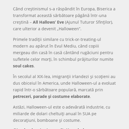
Când creștinismul s-a răspândit în Europa, Biserica a
transformat această sărbătoare păgână într-una
creștină –
All Hallows’ Eve
(Ajunul Tuturor Sfinților),
care ulterior a devenit „Halloween”.
Primele tradiții similare cu trick-or-treating-ul
modern au apărut în Evul Mediu, când copiii
mergeau din casă în casă cântând rugăciuni pentru
sufletele celor morți, în schimbul prăjiturilor numite
soul cakes
.
În secolul al XIX-lea, imigranții irlandezi și scoțieni au
dus obiceiul în America, unde Halloween-ul a evoluat
rapid într-o sărbătoare populară, marcată prin
petreceri, parade și costume elaborate
.
Astăzi, Halloween-ul este o adevărată industrie, cu
miliarde de dolari cheltuiți anual în SUA pe
decorațiuni, bomboane și costume.