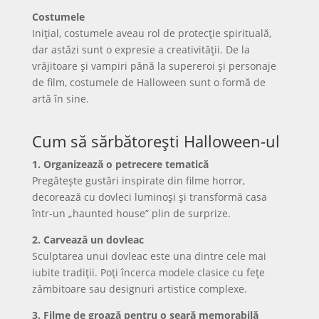
Costumele
Inițial, costumele aveau rol de protecție spirituală,
dar astăzi sunt o expresie a creativității. De la
vrăjitoare și vampiri până la supereroi și personaje
de film, costumele de Halloween sunt o formă de
artă în sine.
Cum să sărbătorești Halloween-ul
1. Organizează o petrecere tematică
Pregătește gustări inspirate din filme horror,
decorează cu dovleci luminoși și transformă casa
într-un „haunted house” plin de surprize.
2. Carvează un dovleac
Sculptarea unui dovleac este una dintre cele mai
iubite tradiții. Poți încerca modele clasice cu fețe
zâmbitoare sau designuri artistice complexe.
3. Filme de groază pentru o seară memorabilă