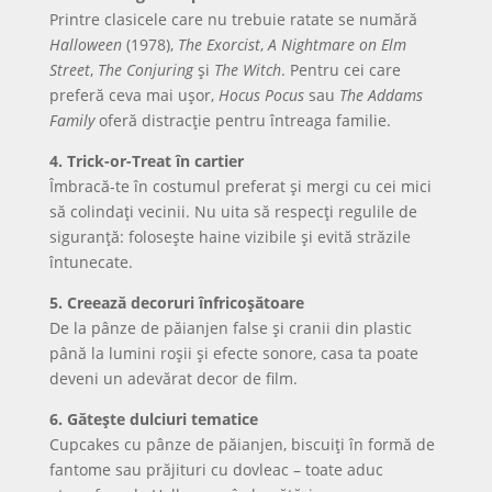
Printre clasicele care nu trebuie ratate se numără
Halloween
(1978),
The Exorcist
,
A Nightmare on Elm
Street
,
The Conjuring
și
The Witch
. Pentru cei care
preferă ceva mai ușor,
Hocus Pocus
sau
The Addams
Family
oferă distracție pentru întreaga familie.
4. Trick-or-Treat în cartier
Îmbracă-te în costumul preferat și mergi cu cei mici
să colindați vecinii. Nu uita să respecți regulile de
siguranță: folosește haine vizibile și evită străzile
întunecate.
5. Creează decoruri înfricoșătoare
De la pânze de păianjen false și cranii din plastic
până la lumini roșii și efecte sonore, casa ta poate
deveni un adevărat decor de film.
6. Gătește dulciuri tematice
Cupcakes cu pânze de păianjen, biscuiți în formă de
fantome sau prăjituri cu dovleac – toate aduc