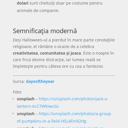
dolari
sunt cheltuiți doar pe costume pentru
animale de companie.
Semnificația modernă
Deși Halloween-ul a pierdut în mare parte conotațiile
religioase, el rămâne o ocazie de a celebra
creativitatea, comunitatea și joaca
. Este o noapte în
care frica devine distracție, iar lumea reală se
împletește pentru câteva ore cu cea a fanteziei.
Sursa:
daysoftheyear
Foto:
unsplash
–
https://unsplash.com/photos/jack-o-
lantern-6cC7WKiwcGs
unsplash
–
https://unsplash.com/photos/a-group-
of-pumpkins-in-a-field-HSL4FinR2Hg