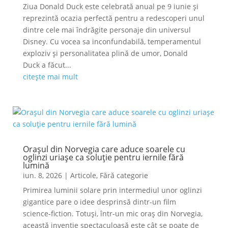
Ziua Donald Duck este celebrată anual pe 9 iunie și
reprezintă ocazia perfectă pentru a redescoperi unul
dintre cele mai îndrăgite personaje din universul
Disney. Cu vocea sa inconfundabilă, temperamentul
exploziv și personalitatea plină de umor, Donald
Duck a făcut...
citește mai mult
Orașul din Norvegia care aduce soarele cu
oglinzi uriașe ca soluție pentru iernile fără
lumină
iun. 8, 2026
|
Articole
,
Fără categorie
Primirea luminii solare prin intermediul unor oglinzi
gigantice pare o idee desprinsă dintr-un film
science-fiction. Totuși, într-un mic oraș din Norvegia,
această invenție spectaculoasă este cât se poate de