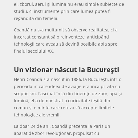
el, zborul, aerul și lumina nu erau simple subiecte de
studiu, ci instrumente prin care lumea putea fi
regândită din temelii.
Coandă nu s-a mulțumit să observe realitatea, ci a
încercat constant să o reinventeze, anticipând
tehnologii care aveau să devină posibile abia spre
finalul secolului XX.
Un vizionar născut la București
Henri Coandă s-a născut în 1886, la București, într-o
perioadă în care ideea de aviație era încă privită cu
scepticism. Fascinat încă din tinerețe de zbor, apă și
lumină, el a demonstrat o curiozitate ieșită din
comun și o minte care refuza să accepte limitele
tehnologice ale vremii.
La doar 24 de ani, Coandă prezenta la Paris un
aparat de zbor revoluționar, propulsat cu