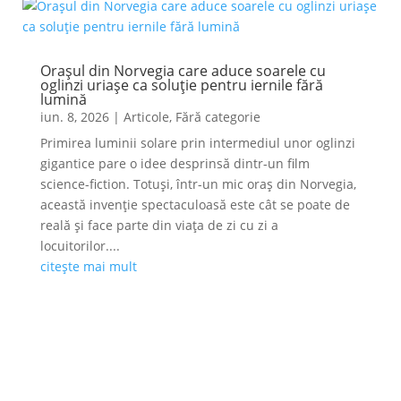
Orașul din Norvegia care aduce soarele cu
oglinzi uriașe ca soluție pentru iernile fără
lumină
iun. 8, 2026
|
Articole
,
Fără categorie
Primirea luminii solare prin intermediul unor oglinzi
gigantice pare o idee desprinsă dintr-un film
science-fiction. Totuși, într-un mic oraș din Norvegia,
această invenție spectaculoasă este cât se poate de
reală și face parte din viața de zi cu zi a
locuitorilor....
citește mai mult