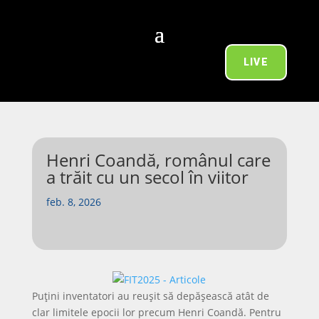
LIVE
Henri Coandă, românul care
a trăit cu un secol în viitor
feb. 8, 2026
Puțini inventatori au reușit să depășească atât de
clar limitele epocii lor precum Henri Coandă. Pentru