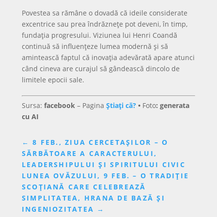
Povestea sa rămâne o dovadă că ideile considerate
excentrice sau prea îndrăznețe pot deveni, în timp,
fundația progresului. Viziunea lui Henri Coandă
continuă să influențeze lumea modernă și să
amintească faptul că inovația adevărată apare atunci
când cineva are curajul să gândească dincolo de
limitele epocii sale.
Sursa:
facebook
– Pagina
Știați că?
•
Foto
: generata
cu AI
←
8 FEB., ZIUA CERCETAȘILOR – O
SĂRBĂTOARE A CARACTERULUI,
LEADERSHIPULUI ȘI SPIRITULUI CIVIC
LUNEA OVĂZULUI, 9 FEB. – O TRADIȚIE
SCOȚIANĂ CARE CELEBREAZĂ
SIMPLITATEA, HRANA DE BAZĂ ȘI
INGENIOZITATEA
→