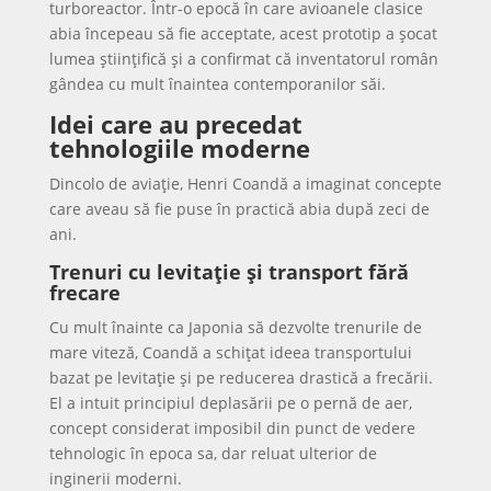
turboreactor. Într-o epocă în care avioanele clasice
abia începeau să fie acceptate, acest prototip a șocat
lumea științifică și a confirmat că inventatorul român
gândea cu mult înaintea contemporanilor săi.
Idei care au precedat
tehnologiile moderne
Dincolo de aviație, Henri Coandă a imaginat concepte
care aveau să fie puse în practică abia după zeci de
ani.
Trenuri cu levitație și transport fără
frecare
Cu mult înainte ca Japonia să dezvolte trenurile de
mare viteză, Coandă a schițat ideea transportului
bazat pe levitație și pe reducerea drastică a frecării.
El a intuit principiul deplasării pe o pernă de aer,
concept considerat imposibil din punct de vedere
tehnologic în epoca sa, dar reluat ulterior de
inginerii moderni.