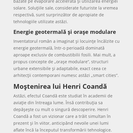
bazate pe evaporare accelerată și utilizarea energiei
solare. Soluțiile sale, considerate futuriste la vremea
respectivă, sunt surprinzător de apropiate de
tehnologiile utilizate astăzi.
Energie geotermală și orașe modulare
Inventatorul român a imaginat și locuințe încălzite cu
energie geotermală, într-o perioadă dominată
aproape exclusiv de combustibilii fosili. Mai mult, a
propus concepte de „orașe modulare”, structuri
urbane extensibile și adaptabile, exact ceea ce
arhitecții contemporani numesc astăzi „smart cities”.
Moștenirea lui Henri Coandă
Astăzi, efectul Coandă este studiat în academii de
aviație din întreaga lume. Însă contribuția sa
depășește cu mult o singură descoperire. Henri
Coandă a fost un vizionar care a trăit simultan în
prezent și în viitor, anticipând nevoile unei lumi
aflate încă la începutul transformării tehnologice.