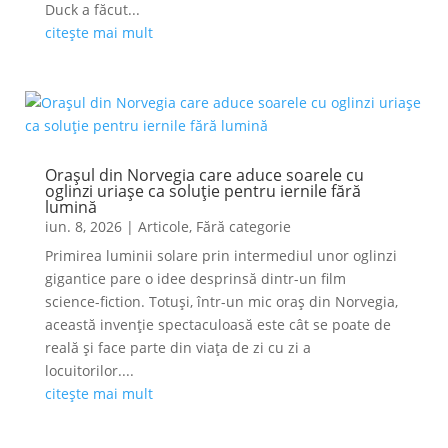
Duck a făcut...
citește mai mult
Orașul din Norvegia care aduce soarele cu
oglinzi uriașe ca soluție pentru iernile fără
lumină
iun. 8, 2026
|
Articole
,
Fără categorie
Primirea luminii solare prin intermediul unor oglinzi
gigantice pare o idee desprinsă dintr-un film
science-fiction. Totuși, într-un mic oraș din Norvegia,
această invenție spectaculoasă este cât se poate de
reală și face parte din viața de zi cu zi a
locuitorilor....
citește mai mult