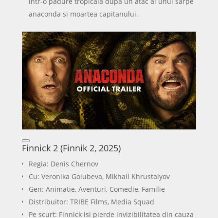
intr-o padure tropicala dupa un atac al unui sarpe
anaconda si moartea capitanului.
Finnick 2 (Finnik 2, 2025)
Regia: Denis Chernov
Cu: Veronika Golubeva, Mikhail Khrustalyov
Gen: Animatie, Aventuri, Comedie, Familie
Distribuitor: TRIBE Films, Media Squad
Pe scurt: Finnick isi pierde invizibilitatea din cauza