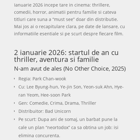
Ianuarie 2026 incepe tare in cinema: thrillere,
comedii, horror, animatii pentru familie si cateva
titluri care suna a “must see” doar din distributie.
Mai jos ai o recapitulare clara, pe date de lansare, cu
informatiile esentiale si pe scurt despre fiecare film.
2 ianuarie 2026: startul de an cu
thriller, aventura si familie
N-am avut de ales (No Other Choice, 2025)
Regia: Park Chan-wook
Cu: Lee Byung-hun, Ye-jin Son, Yeon-suk Ahn, Hye-
ran Yeom, Hee-soon Park
Gen: Comedie, Crima, Drama, Thriller
Distribuitor: Bad Unicorn
Pe scurt: Dupa ani de somaj, un barbat pune la
cale un plan “neortodox” ca sa obtina un job: isi
elimina concurenta.