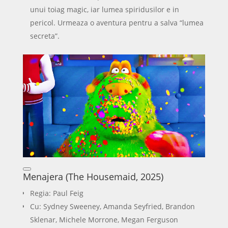
unui toiag magic, iar lumea spiridusilor e in
pericol. Urmeaza o aventura pentru a salva “lumea
secreta”.
Menajera (The Housemaid, 2025)
Regia: Paul Feig
Cu: Sydney Sweeney, Amanda Seyfried, Brandon
Sklenar, Michele Morrone, Megan Ferguson