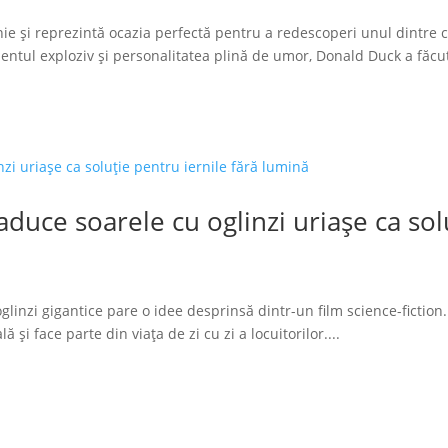
ie și reprezintă ocazia perfectă pentru a redescoperi unul dintre 
tul exploziv și personalitatea plină de umor, Donald Duck a făcut
duce soarele cu oglinzi uriașe ca solu
glinzi gigantice pare o idee desprinsă dintr-un film science-fiction.
 și face parte din viața de zi cu zi a locuitorilor....