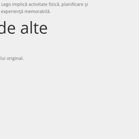
ego implică activitate fizică, planificare și
-o experiență memorabilă.
de alte
ui original.