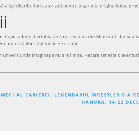
ă alegi distribuitori autorizați pentru a garanta originalitatea prod
ii
 Copiii adoră libertatea de a recrea lumi din Minecraft, dar și posi
at datorită libertății totale de creație.
un univers unde imaginația nu are limite. Fiecare set este o aventur
 MECI AL CARIEREI. LEGENDARUL WRESTLER S-A 
HANUKA, 14-22 DEC