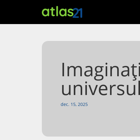
Imaginați
universu
dec. 15, 2025