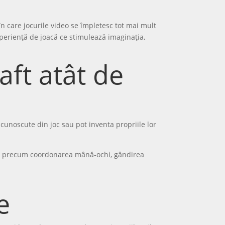
în care jocurile video se împletesc tot mai mult
experiență de joacă ce stimulează imaginația,
aft atât de
 cunoscute din joc sau pot inventa propriile lor
iale precum coordonarea mână-ochi, gândirea
e