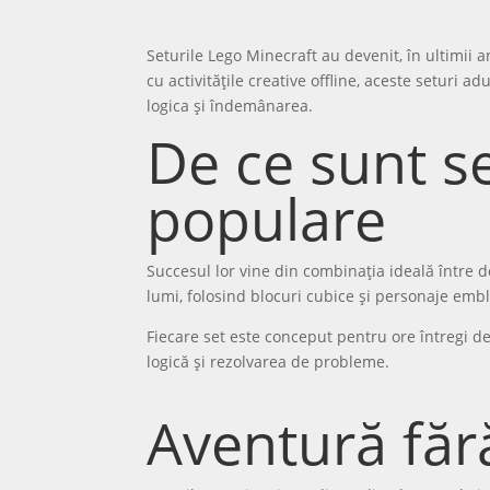
Seturile Lego Minecraft au devenit, în ultimii a
cu activitățile creative offline, aceste seturi 
logica și îndemânarea.
De ce sunt se
populare
Succesul lor vine din combinația ideală între d
lumi, folosind blocuri cubice și personaje emb
Fiecare set este conceput pentru ore întregi d
logică și rezolvarea de probleme.
Aventură fără