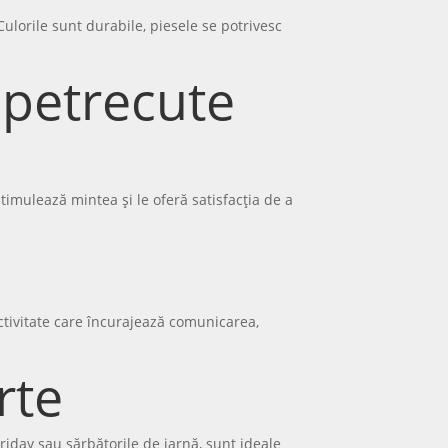
Culorile sunt durabile, piesele se potrivesc
e petrecute
 stimulează mintea și le oferă satisfacția de a
activitate care încurajează comunicarea,
rte
Friday sau sărbătorile de iarnă, sunt ideale