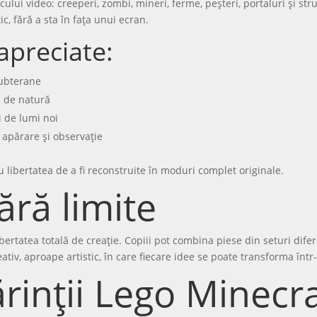
cului video: creeperi, zombi, mineri, ferme, peșteri, portaluri și str
c, fără a sta în fața unui ecran.
apreciate:
subterane
i de natură
i de lumi noi
 apărare și observație
cu libertatea de a fi reconstruite în moduri complet originale.
ără limite
ertatea totală de creație. Copiii pot combina piese din seturi difer
tiv, aproape artistic, în care fiecare idee se poate transforma într-
rinții Lego Minecra