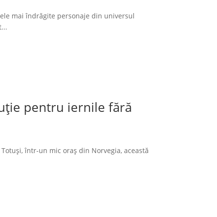
cele mai îndrăgite personaje din universul
...
ție pentru iernile fără
 Totuși, într-un mic oraș din Norvegia, această