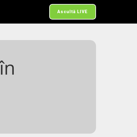
Ascultă LIVE
în