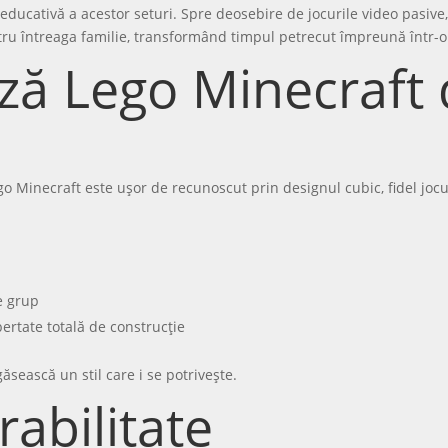
educativă a acestor seturi. Spre deosebire de jocurile video pasive, L
pentru întreaga familie, transformând timpul petrecut împreună într
ză Lego Minecraft 
O
o Minecraft este ușor de recunoscut prin designul cubic, fidel jocul
de grup
bertate totală de construcție
ăsească un stil care i se potrivește.
rabilitate