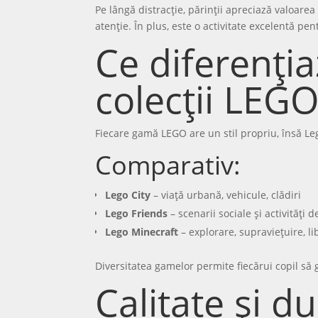
Pe lângă distracție, părinții apreciază valoarea 
atenție. În plus, este o activitate excelentă 
Ce diferenția
colecții LEG
Fiecare gamă LEGO are un stil propriu, însă Leg
Comparativ:
Lego City
– viață urbană, vehicule, clădiri
Lego Friends
– scenarii sociale și activități 
Lego Minecraft
– explorare, supraviețuire, li
Diversitatea gamelor permite fiecărui copil să g
Calitate și du