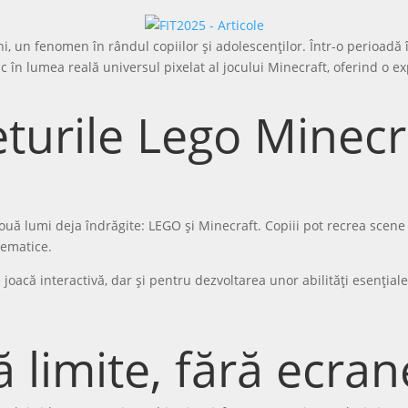
ni, un fenomen în rândul copiilor și adolescenților. Într-o perioadă 
aduc în lumea reală universul pixelat al jocului Minecraft, oferind o 
turile Lego Minecr
ouă lumi deja îndrăgite: LEGO și Minecraft. Copiii pot recrea scene
lematice.
e joacă interactivă, dar și pentru dezvoltarea unor abilități esenț
 limite, fără ecran