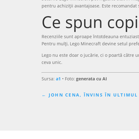
pentru achiziții avantajoase. Este recomandat s
Ce spun copi
Recenziile sunt aproape întotdeauna entuziaste.
Pentru mulți, Lego Minecraft devine setul prefer
Lego nu este doar o jucărie, ci o poartă către 
ceva unic.
Sursa:
a1
• Foto:
generata cu AI
←
JOHN CENA, ÎNVINS ÎN ULTIMUL