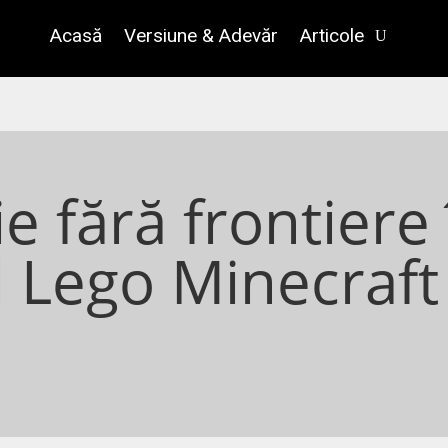
Acasă
Versiune & Adevăr
Articole
e fără frontiere 
l Lego Minecraft