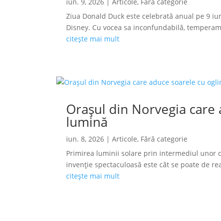
iun. 9, 2026
|
Articole
,
Fără categorie
Ziua Donald Duck este celebrată anual pe 9 iun
Disney. Cu vocea sa inconfundabilă, temperamen
citește mai mult
Orașul din Norvegia care a
lumină
iun. 8, 2026
|
Articole
,
Fără categorie
Primirea luminii solare prin intermediul unor o
invenție spectaculoasă este cât se poate de reală
citește mai mult