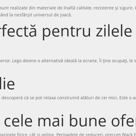
unt realizate din materiale de înaltă calitate, rezistente și sigure. 
nzând la nesfârșit universul de joacă.
rfectă pentru zilel
erior, Lego devine o alternativă ideală la ecrane. Îi ține ocupați, le
lie
i descoperă că se pot relaxa construind alături de cei mici. Este o 
 cele mai bune ofe
gazinele fizice, cât și online. Perioadele de reduceri, precum Black 