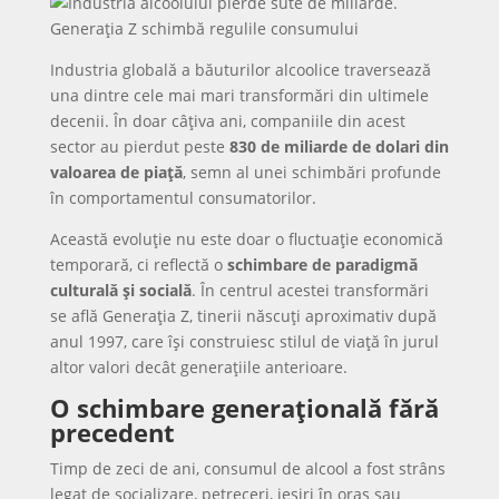
Industria globală a băuturilor alcoolice traversează
una dintre cele mai mari transformări din ultimele
decenii. În doar câțiva ani, companiile din acest
sector au pierdut peste
830 de miliarde de dolari din
valoarea de piață
, semn al unei schimbări profunde
în comportamentul consumatorilor.
Această evoluție nu este doar o fluctuație economică
temporară, ci reflectă o
schimbare de paradigmă
culturală și socială
. În centrul acestei transformări
se află Generația Z, tinerii născuți aproximativ după
anul 1997, care își construiesc stilul de viață în jurul
altor valori decât generațiile anterioare.
O schimbare generațională fără
precedent
Timp de zeci de ani, consumul de alcool a fost strâns
legat de socializare, petreceri, ieșiri în oraș sau