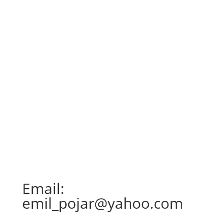
este cât se poate de reală și face parte din
viața de zi cu zi a locuitorilor....
Email:
emil_pojar@yahoo.com