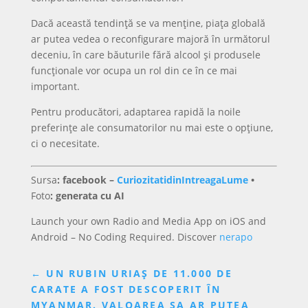
Dacă această tendință se va menține, piața globală
ar putea vedea o reconfigurare majoră în următorul
deceniu, în care băuturile fără alcool și produsele
funcționale vor ocupa un rol din ce în ce mai
important.
Pentru producători, adaptarea rapidă la noile
preferințe ale consumatorilor nu mai este o opțiune,
ci o necesitate.
Sursa
: facebook –
CuriozitatidinIntreagaLume
•
Foto
: generata cu AI
Launch your own Radio and Media App on iOS and
Android – No Coding Required. Discover
nerapo
←
UN RUBIN URIAȘ DE 11.000 DE
CARATE A FOST DESCOPERIT ÎN
MYANMAR. VALOAREA SA AR PUTEA