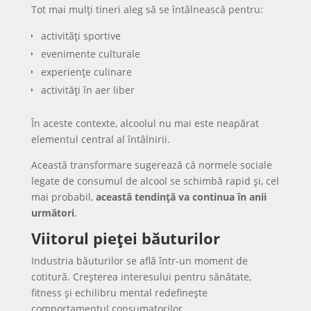
Tot mai mulți tineri aleg să se întâlnească pentru:
activități sportive
evenimente culturale
experiențe culinare
activități în aer liber
În aceste contexte, alcoolul nu mai este neapărat
elementul central al întâlnirii.
Această transformare sugerează că normele sociale
legate de consumul de alcool se schimbă rapid și, cel
mai probabil,
această tendință va continua în anii
următori
.
Viitorul pieței băuturilor
Industria băuturilor se află într-un moment de
cotitură. Creșterea interesului pentru sănătate,
fitness și echilibru mental redefinește
comportamentul consumatorilor.