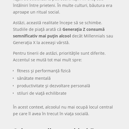
întâlniri între prieteni. În multe culturi, băutura era
aproape un ritual social.
Astăzi, această realitate începe să se schimbe.
Studiile de piață arată că
Generația Z consumă
semnificativ mai puțin alcool
decât Millennials sau
Generația X la aceeași vârstă.
Pentru tinerii de astăzi, prioritățile sunt diferite.
Accentul se mută tot mai mult spre:
fitness și performanță fizică
sănătate mentală
productivitate și dezvoltare personală
stiluri de viață echilibrate
În acest context, alcoolul nu mai ocupă locul central
pe care îl avea în trecut în viața socială.