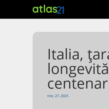
Italia, ț
longevită
centenar
nov. 27, 2025