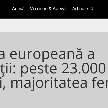
Acasă
Versiune & Adevăr
Articole
ara europeană a
ții: peste 23.000
i, majoritatea f