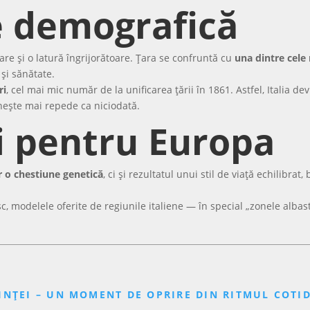
e demografică
are și o latură îngrijorătoare. Țara se confruntă cu
una dintre cele 
și sănătate.
ri
, cel mai mic număr de la unificarea țării în 1861. Astfel, Italia 
nește mai repede ca niciodată.
ei pentru Europa
r o chestiune genetică
, ci și rezultatul unui stil de viață echilibra
 modelele oferite de regiunile italiene — în special „zonele albast
NȚEI – UN MOMENT DE OPRIRE DIN RITMUL COTID