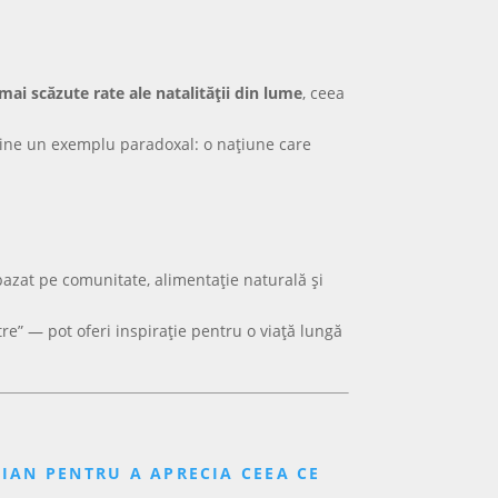
mai scăzute rate ale natalității din lume
, ceea
devine un exemplu paradoxal: o națiune care
t, bazat pe comunitate, alimentație naturală și
re” — pot oferi inspirație pentru o viață lungă
IAN PENTRU A APRECIA CEEA CE