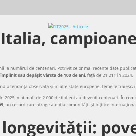
Italia, campioane
ă la numărul de centenari. Potrivit celor mai recente date publicate 
împlinit sau depășit vârsta de 100 de ani
, față de 21.211 în 2024.
ând o tendință observată și în alte state europene: femeile trăiesc, 
n 2025, mai mult de 2.000 de italieni au devenit centenari. În com
09
, un record care atrage atenția comunității științifice internaționa
longevității: pov