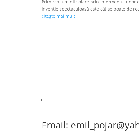
Primirea luminii solare prin intermediul unor o
invenție spectaculoasă este cât se poate de reală
citește mai mult
Email: emil_pojar@ya