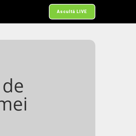
Ascultă LIVE
 de
emei