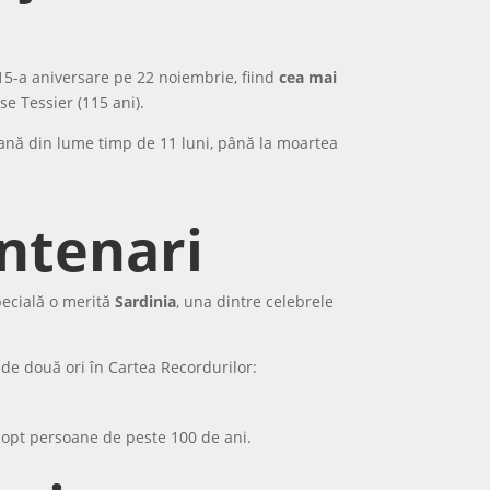
115-a aniversare pe 22 noiembrie, fiind
cea mai
e Tessier (115 ani).
oană din lume timp de 11 luni, până la moartea
entenari
pecială o merită
Sardinia
, una dintre celebrele
t de două ori în Cartea Recordurilor:
 opt persoane de peste 100 de ani.