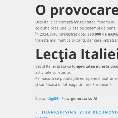
O provocar
Deși Italia celebrează longevitatea, fenomenul 
ce pune presiune uriașă pe sistemul de pensii 
În 2024, s-au înregistrat doar
370.000 de naște
trăiește mai mult ca oricând, dar care îmbătrâ
Lecția Itali
Cazul Italiei arată că
longevitatea nu este doa
activitate constantă.
Pe măsură ce populațiile europene îmbătrânesc,
și sănătoasă în întreaga Uniune Europeană.
Sursa:
digi24
• Foto:
generata cu AI
←
THANKSGIVING, ZIUA RECUNOȘTI