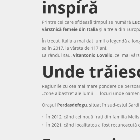
inspiră
Printre cei care sfidează timpul se numără
Luc
vârstnică femeie din Italia
și a treia din Europ
În trecut, Italia a mai dat lumii o legendă a long
sa în 2017, la vârsta de 117 ani.
La rândul său,
Vitantonio Lovallo
, cel mai vâr
Unde trăies
Regiunile cu cea mai mare pondere de persoa
„zone albastre” ale lumii — locuri unde oameni
Orașul
Perdasdefogu
, situat în sud-estul Sard
În 2012, când cei nouă frați din familia Mel
În 2021, când localitatea a fost recunoscută