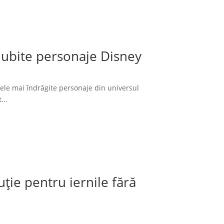
 iubite personaje Disney
cele mai îndrăgite personaje din universul
...
ție pentru iernile fără