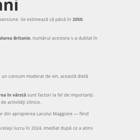
ani
expansiune. Se estimează că până în
2050
,
Marea Britanie
, numărul acestora s-a dublat în
 și un consum moderat de vin, această dietă
rea în vârstă
sunt factori la fel de importanți.
e activități zilnice.
bar din apropierea Lacului Maggiore — fiind
celași lucru în 2024, imediat după ce a atins