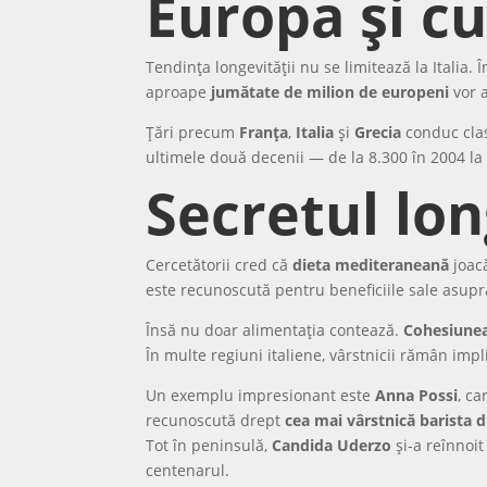
Europa și cu
Tendința longevității nu se limitează la Itali
aproape
jumătate de milion de europeni
vor a
Țări precum
Franța
,
Italia
și
Grecia
conduc clas
ultimele două decenii — de la 8.300 în 2004 la
Secretul lon
Cercetătorii cred că
dieta mediteraneană
joacă
este recunoscută pentru beneficiile sale asupra 
Însă nu doar alimentația contează.
Cohesiunea 
În multe regiuni italiene, vârstnicii rămân impl
Un exemplu impresionant este
Anna Possi
, c
recunoscută drept
cea mai vârstnică barista di
Tot în peninsulă,
Candida Uderzo
și-a reînnoi
centenarul.