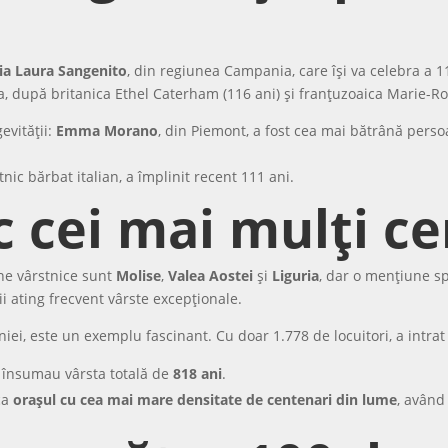
ia Laura Sangenito
, din regiunea Campania, care își va celebra a 
a, după britanica Ethel Caterham (116 ani) și franțuzoaica Marie-Ros
evității:
Emma Morano
, din Piemont, a fost cea mai bătrână pers
stnic bărbat italian, a împlinit recent 111 ani.
c cei mai mulți c
ne vârstnice sunt
Molise
,
Valea Aostei
și
Liguria
, dar o mențiune s
i ating frecvent vârste excepționale.
iniei, este un exemplu fascinant. Cu doar 1.778 de locuitori, a intra
is însumau vârsta totală de
818 ani
.
 ca
orașul cu cea mai mare densitate de centenari din lume
, având