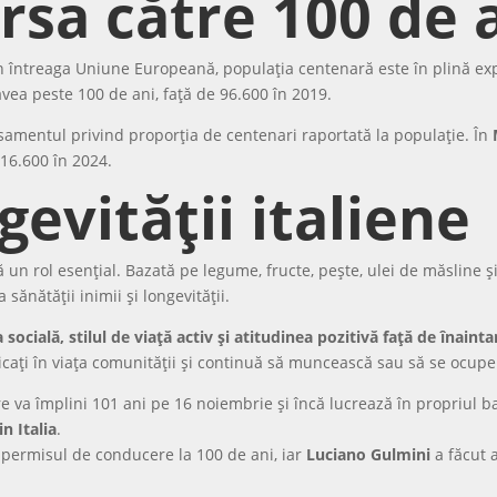
rsa către 100 de 
a. În întreaga Uniune Europeană, populația centenară este în plină 
vea peste 100 de ani, față de 96.600 în 2019.
amentul privind proporția de centenari raportată la populație. În
 16.600 în 2024.
gevității italiene
 un rol esențial. Bazată pe legume, fructe, pește, ulei de măsline
sănătății inimii și longevității.
socială, stilul de viață activ și atitudinea pozitivă față de înainta
icați în viața comunității și continuă să muncească sau să se ocupe d
are va împlini 101 ani pe 16 noiembrie și încă lucrează în propriul 
n Italia
.
t permisul de conducere la 100 de ani, iar
Luciano Gulmini
a făcut a