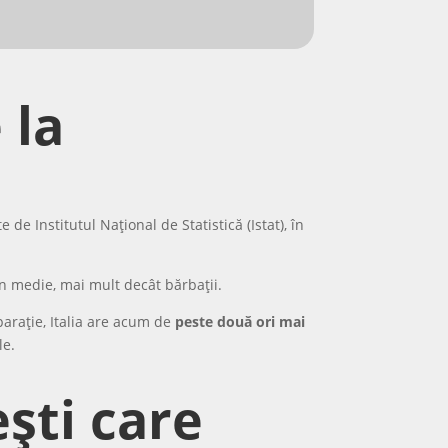
 la
de Institutul Național de Statistică (Istat), în
în medie, mai mult decât bărbații.
parație, Italia are acum de
peste două ori mai
le.
ești care