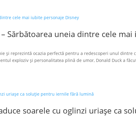
 – Sărbătoarea uneia dintre cele mai
ie și reprezintă ocazia perfectă pentru a redescoperi unul dintre 
tul exploziv și personalitatea plină de umor, Donald Duck a făcut
duce soarele cu oglinzi uriașe ca solu