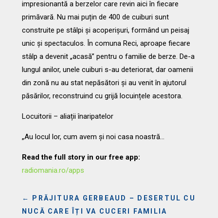
impresionantă a berzelor care revin aici în fiecare
primăvară. Nu mai puțin de 400 de cuiburi sunt
construite pe stâlpi și acoperișuri, formând un peisaj
unic și spectaculos. În comuna Reci, aproape fiecare
stâlp a devenit „acasă” pentru o familie de berze. De-a
lungul anilor, unele cuiburi s-au deteriorat, dar oamenii
din zonă nu au stat nepăsători și au venit în ajutorul
păsărilor, reconstruind cu grijă locuințele acestora.
Locuitorii – aliații înaripatelor
„Au locul lor, cum avem și noi casa noastră…
Read the full story in our free app:
radiomania.ro/apps
←
PRĂJITURA GERBEAUD – DESERTUL CU
NUCĂ CARE ÎȚI VA CUCERI FAMILIA