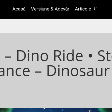
Acasă
Versiune & Adevăr
Articole
 – Dino Ride • S
ance – Dinosaur