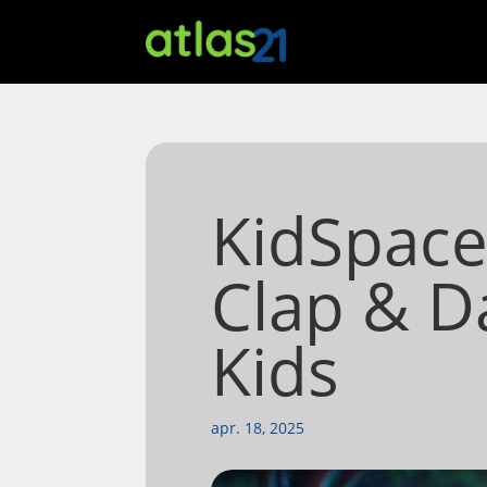
KidSpace
Clap & D
Kids
apr. 18, 2025