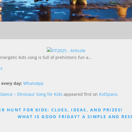
ergetic kids song is full of prehistoric fun a…
ps
 every day:
WhatsApp
 Dance – Dinosaur Song for Kids
appeared first on
KidSpace
.
R HUNT FOR KIDS: CLUES, IDEAS, AND PRIZES!
WHAT IS GOOD FRIDAY? A SIMPLE AND RES