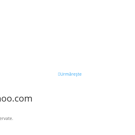
Urmărește
hoo.com
ervate.