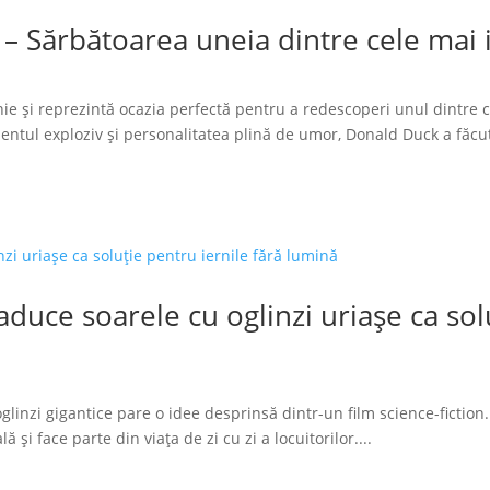
 – Sărbătoarea uneia dintre cele mai
ie și reprezintă ocazia perfectă pentru a redescoperi unul dintre 
tul exploziv și personalitatea plină de umor, Donald Duck a făcut
duce soarele cu oglinzi uriașe ca solu
glinzi gigantice pare o idee desprinsă dintr-un film science-fiction.
 și face parte din viața de zi cu zi a locuitorilor....