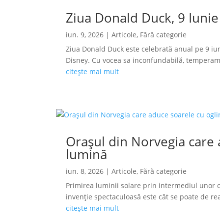
Ziua Donald Duck, 9 Iunie
iun. 9, 2026
|
Articole
,
Fără categorie
Ziua Donald Duck este celebrată anual pe 9 iun
Disney. Cu vocea sa inconfundabilă, temperamen
citește mai mult
Orașul din Norvegia care a
lumină
iun. 8, 2026
|
Articole
,
Fără categorie
Primirea luminii solare prin intermediul unor o
invenție spectaculoasă este cât se poate de reală
citește mai mult