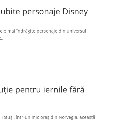
 iubite personaje Disney
cele mai îndrăgite personaje din universul
...
ție pentru iernile fără
 Totuși, într-un mic oraș din Norvegia, această