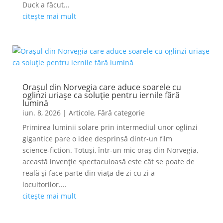
Duck a făcut...
citește mai mult
Orașul din Norvegia care aduce soarele cu
oglinzi uriașe ca soluție pentru iernile fără
lumină
iun. 8, 2026
|
Articole
,
Fără categorie
Primirea luminii solare prin intermediul unor oglinzi
gigantice pare o idee desprinsă dintr-un film
science-fiction. Totuși, într-un mic oraș din Norvegia,
această invenție spectaculoasă este cât se poate de
reală și face parte din viața de zi cu zi a
locuitorilor....
citește mai mult