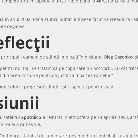
e, temperatura în capsulă a urcat rapid până la
40°C
, iar Laika a mu
a în anul 2002. Până atunci, publicul fusese făcut să creadă că Lai
ile negative.
flecții
principalii oameni de știință implicați în misiune,
Oleg Gazenko
, 
pentru noi toți. Le tratăm ca pe copii care nu pot vorbi. Cu cât tre
nt din acea misiune pentru a justifica moartea câinelui.”
ale dintre progresul științific și respectul pentru viață.
siunii
, satelitul
Sputnik 2
a reintrat în atmosferă pe 14 aprilie 1958, ar
tirea ei a rămas vie.
n timbre, statui și documentare, devenind un simbol al curajului și a