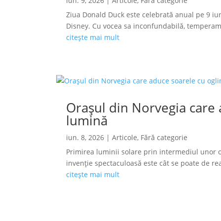
iun. 9, 2026
|
Articole
,
Fără categorie
Ziua Donald Duck este celebrată anual pe 9 iun
Disney. Cu vocea sa inconfundabilă, temperamen
citește mai mult
Orașul din Norvegia care a
lumină
iun. 8, 2026
|
Articole
,
Fără categorie
Primirea luminii solare prin intermediul unor o
invenție spectaculoasă este cât se poate de reală
citește mai mult