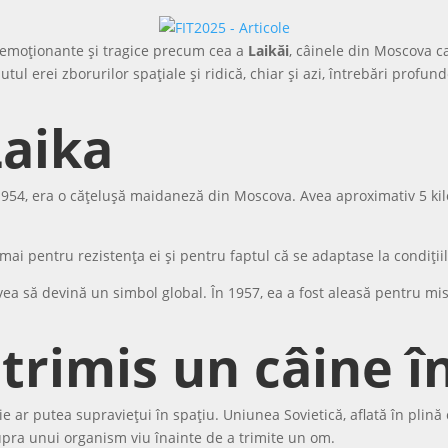
 de emoționante și tragice precum cea a
Laikăi
, câinele din Moscova c
 erei zborurilor spațiale și ridică, chiar și azi, întrebări profunde d
Laika
i 1954, era o cățelușă maidaneză din Moscova. Avea aproximativ 5 k
cmai pentru rezistența ei și pentru faptul că se adaptase la condițiil
ea să devină un simbol global. În 1957, ea a fost aleasă pentru m
 trimis un câine î
 vie ar putea supraviețui în spațiu. Uniunea Sovietică, aflată în pli
upra unui organism viu înainte de a trimite un om.