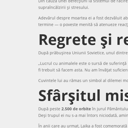
Din cauza unei defecțiuni la sistemul de răcir
supraîncălzirii și stresului.
Adevărul despre moartea ei a fost dezvăluit abi
termine — o poveste menită să atenueze reacți
Regrete și re
După prăbușirea Uniunii Sovietice, unul dintre 
„Lucrul cu animalele este o sursă de suferință 
fi trebuit să facem asta. Nu am învățat suficie
Cuvintele lui au rămas un simbol al dilemei mor
Sfârșitul mi
După peste
2.500 de orbite
în jurul Pământului
Deși trupul ei nu s-a mai întors niciodată, amin
În anii care au urmat, Laika a fost comemorată î