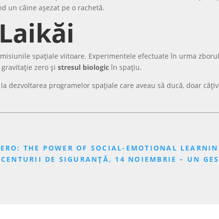
nd un câine așezat pe o rachetă.
Laikăi
misiunile spațiale viitoare. Experimentele efectuate în urma zborul
 gravitație zero și
stresul biologic
în spațiu.
uit la dezvoltarea programelor spațiale care aveau să ducă, doar câți
HERO: THE POWER OF SOCIAL-EMOTIONAL LEARNI
 CENTURII DE SIGURANȚĂ, 14 NOIEMBRIE – UN GE