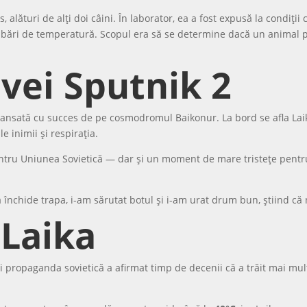
alături de alți doi câini. În laborator, ea a fost expusă la condiții
imbări de temperatură. Scopul era să se determine dacă un animal po
vei Sputnik 2
lansată cu succes de pe cosmodromul Baikonur. La bord se afla Laik
e inimii și respirația.
ntru Uniunea Sovietică — dar și un moment de mare tristețe pentru
 închide trapa, i-am sărutat botul și i-am urat drum bun, știind că 
 Laika
propaganda sovietică a afirmat timp de decenii că a trăit mai multe z