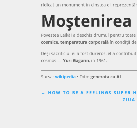
ridicat un monument în cinstea ei, reprezentâ
Moștenirea 
Povestea Laikăi a deschis drumul pentru toate 
cosmice
,
temperatura corporală
în condiții de
Deși sacrificiul ei a fost dureros, el a contrib
cosmos —
Yuri Gagarin
, în 1961.
Sursa:
wikipedia
• Foto:
generata cu AI
←
HOW TO BE A FEELINGS SUPER-
ZIUA