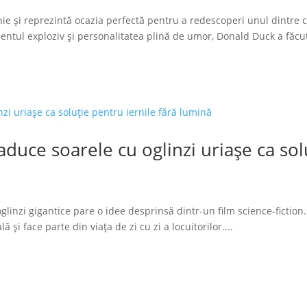
ie și reprezintă ocazia perfectă pentru a redescoperi unul dintre 
tul exploziv și personalitatea plină de umor, Donald Duck a făcut
duce soarele cu oglinzi uriașe ca solu
glinzi gigantice pare o idee desprinsă dintr-un film science-fiction.
 și face parte din viața de zi cu zi a locuitorilor....