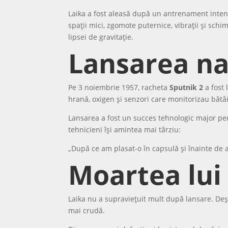
Laika a fost aleasă după un antrenament intens, 
spații mici, zgomote puternice, vibrații și sch
lipsei de gravitație.
Lansarea na
Pe 3 noiembrie 1957, racheta
Sputnik 2
a fost 
hrană, oxigen și senzori care monitorizau bătăil
Lansarea a fost un succes tehnologic major pe
tehnicieni își amintea mai târziu:
„După ce am plasat-o în capsulă și înainte de a
Moartea lui
Laika nu a supraviețuit mult după lansare. Deși 
mai crudă.