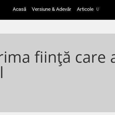
Acasă
Versiune & Adevăr
Articole
rima ființă care 
l