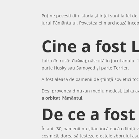
Puține povești din istoria științei sunt la fel
jurul Pământului. Povestea ei marchează începutul
Cine a fost 
Laika (în rusă: Лайка), născută în jurul anulu
parte Husky sau Samoyed și parte Terrier.
A fost aleasă de oamenii de știință sovietici to
Deși provenea dintr-un mediu modest, Laika av
a orbitat Pământul
.
De ce a fost
În anii ’50, oamenii nu știau încă dacă o ființă
cosmică, dorea să testeze efectele zborului as