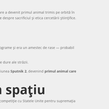
are a devenit primul animal trimis pe orbită în
espre sacrificiul și etica cercetării științifice.
ilograme și era un amestec de rase — probabil
e dure ale străzii.
isiunea
Sputnik 2
, devenind
primul animal care
n spațiu
nă competiție cu Statele Unite pentru supremația