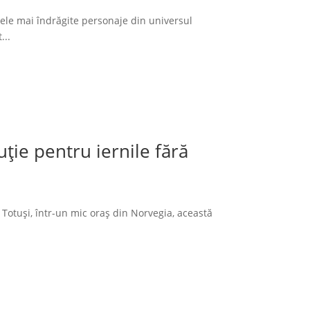
cele mai îndrăgite personaje din universul
...
ție pentru iernile fără
 Totuși, într-un mic oraș din Norvegia, această