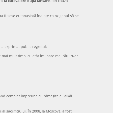
rit
la câteva ore după lansare
, din cauza
ka fusese eutanasiată înainte ca oxigenul să se
și-a exprimat public regretul:
ce mai mult timp, cu atât îmi pare mai rău. N-ar
zând complet împreună cu rămășițele Laikăi.
l sacrificiului. În 2008, la Moscova, a fost