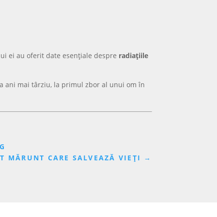
ui ei au oferit date esențiale despre
radiațiile
va ani mai târziu, la primul zbor al unui om în
NG
ST MĂRUNT CARE SALVEAZĂ VIEȚI
→