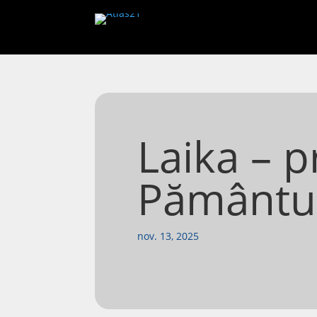
Laika – p
Pământu
nov. 13, 2025