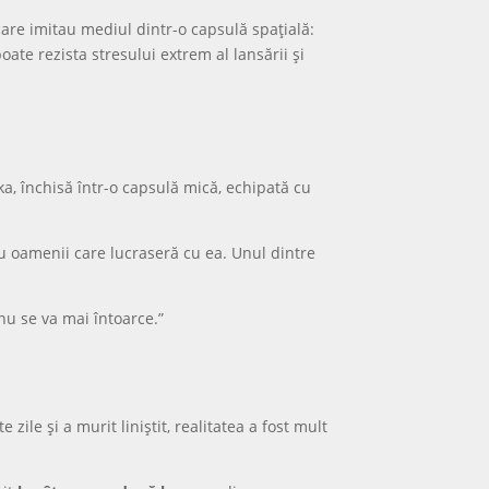
 care imitau mediul dintr-o capsulă spațială:
ate rezista stresului extrem al lansării și
a, închisă într-o capsulă mică, echipată cu
 oamenii care lucraseră cu ea. Unul dintre
nu se va mai întoarce.”
ile și a murit liniștit, realitatea a fost mult