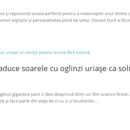
ie și reprezintă ocazia perfectă pentru a redescoperi unul dintre 
tul exploziv și personalitatea plină de umor, Donald Duck a făcut
duce soarele cu oglinzi uriașe ca solu
glinzi gigantice pare o idee desprinsă dintr-un film science-fiction.
 și face parte din viața de zi cu zi a locuitorilor....