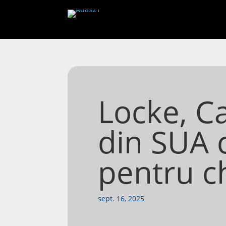
Locke, Ca
din SUA c
pentru c
sept. 16, 2025