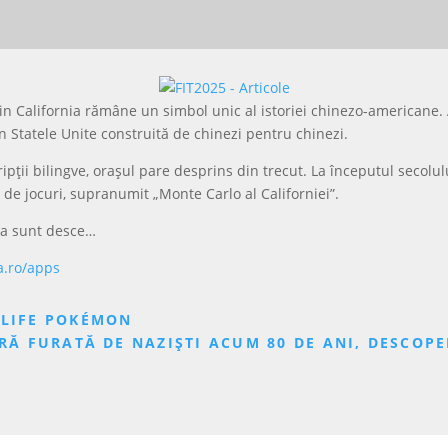
in California rămâne un simbol unic al istoriei chinezo-americane. 
in Statele Unite construită de chinezi pentru chinezi.
ripții bilingve, orașul pare desprins din trecut. La începutul secolul
li de jocuri, supranumit „Monte Carlo al Californiei”.
iva sunt desce…
a.ro/apps
-LIFE POKÉMON
RĂ FURATĂ DE NAZIȘTI ACUM 80 DE ANI, DESCOP