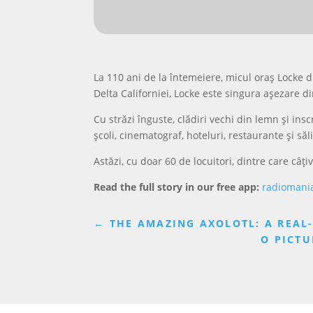
La 110 ani de la întemeiere, micul oraș Locke d
Delta Californiei, Locke este singura așezare d
Cu străzi înguste, clădiri vechi din lemn și insc
școli, cinematograf, hoteluri, restaurante și să
Astăzi, cu doar 60 de locuitori, dintre care câț
Read the full story in our free app:
radiomani
←
THE AMAZING AXOLOTL: A REAL
O PICTU