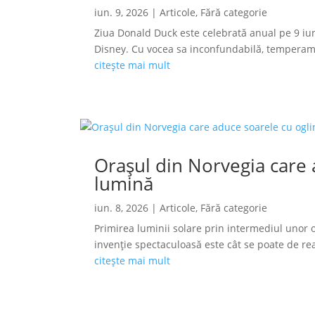
iun. 9, 2026
|
Articole
,
Fără categorie
Ziua Donald Duck este celebrată anual pe 9 iun
Disney. Cu vocea sa inconfundabilă, temperamen
citește mai mult
Orașul din Norvegia care a
lumină
iun. 8, 2026
|
Articole
,
Fără categorie
Primirea luminii solare prin intermediul unor o
invenție spectaculoasă este cât se poate de reală
citește mai mult