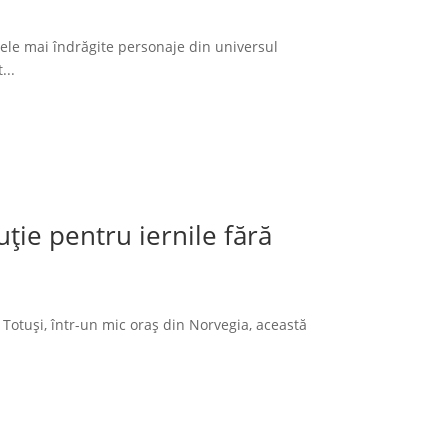
cele mai îndrăgite personaje din universul
...
ție pentru iernile fără
 Totuși, într-un mic oraș din Norvegia, această