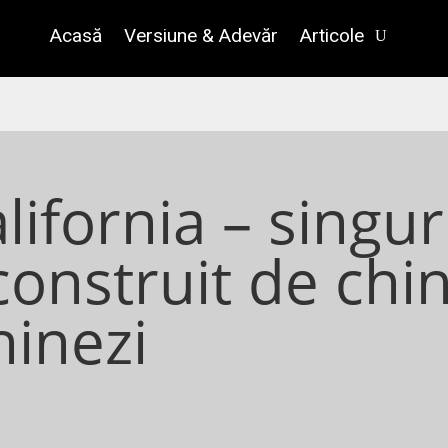
Acasă
Versiune & Adevăr
Articole
lifornia – singur
onstruit de chin
hinezi