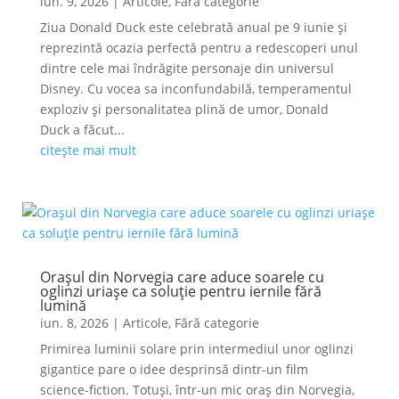
iun. 9, 2026
|
Articole
,
Fără categorie
Ziua Donald Duck este celebrată anual pe 9 iunie și
reprezintă ocazia perfectă pentru a redescoperi unul
dintre cele mai îndrăgite personaje din universul
Disney. Cu vocea sa inconfundabilă, temperamentul
exploziv și personalitatea plină de umor, Donald
Duck a făcut...
citește mai mult
Orașul din Norvegia care aduce soarele cu
oglinzi uriașe ca soluție pentru iernile fără
lumină
iun. 8, 2026
|
Articole
,
Fără categorie
Primirea luminii solare prin intermediul unor oglinzi
gigantice pare o idee desprinsă dintr-un film
science-fiction. Totuși, într-un mic oraș din Norvegia,