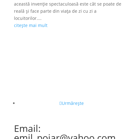
această invenție spectaculoasă este cât se poate de
reală și face parte din viața de zi cu zi a
locuitorilor....
citește mai mult
Urmărește
Email:
emil_pojar@yahoo.com