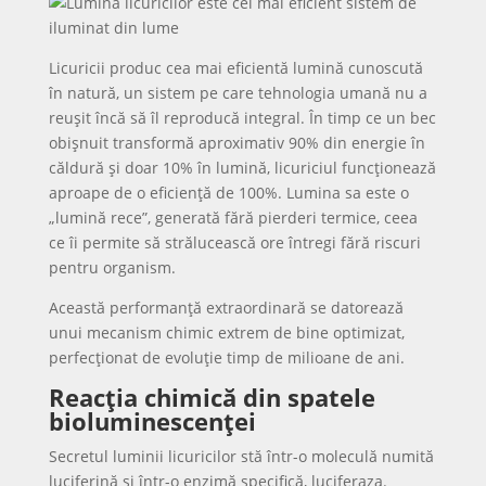
Licuricii produc cea mai eficientă lumină cunoscută
în natură, un sistem pe care tehnologia umană nu a
reușit încă să îl reproducă integral. În timp ce un bec
obișnuit transformă aproximativ 90% din energie în
căldură și doar 10% în lumină, licuriciul funcționează
aproape de o eficiență de 100%. Lumina sa este o
„lumină rece”, generată fără pierderi termice, ceea
ce îi permite să strălucească ore întregi fără riscuri
pentru organism.
Această performanță extraordinară se datorează
unui mecanism chimic extrem de bine optimizat,
perfecționat de evoluție timp de milioane de ani.
Reacția chimică din spatele
bioluminescenței
Secretul luminii licuricilor stă într-o moleculă numită
luciferină și într-o enzimă specifică, luciferaza.