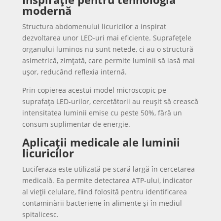
modernă
Structura abdomenului licuricilor a inspirat
dezvoltarea unor LED-uri mai eficiente. Suprafețele
organului luminos nu sunt netede, ci au o structură
asimetrică, zimțată, care permite luminii să iasă mai
ușor, reducând reflexia internă.
Prin copierea acestui model microscopic pe
suprafața LED-urilor, cercetătorii au reușit să crească
intensitatea luminii emise cu peste 50%, fără un
consum suplimentar de energie.
Aplicații medicale ale luminii
licuricilor
Luciferaza este utilizată pe scară largă în cercetarea
medicală. Ea permite detectarea ATP-ului, indicator
al vieții celulare, fiind folosită pentru identificarea
contaminării bacteriene în alimente și în mediul
spitalicesc.