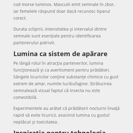
cod morse luminos. Masculii emit semnale în zbor,
iar femelele răspund doar dacă recunosc tiparul
corect.
Durata sclipirii, intensitatea și intervalul dintre
semnale sunt esențiale pentru identificarea
partenerului potrivit.
Lumina ca sistem de apărare
Pe lângă rolul în atracția partenerilor, lumina
funcționează și ca avertisment pentru prădători.
Sângele licuricilor conține substanțe chimice cu gust
extrem de amar, numite lucibufagine. Strălucirea
semnalează vizual faptul că insecta nu este
comestibilă.
Experimentele au arătat că prădătorii nocturni învață
rapid să evite licuricii, asociind lumina cu gustul
neplăcut și toxicitatea.
Inspirație pentru tehnologia