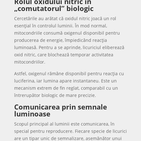
Rolul oxidului nitric în
„comutatorul” biologic
Cercetările au arătat că oxidul nitric joacă un rol
esențial în controlul luminii. În mod normal,
mitocondriile consumă oxigenul disponibil pentru
producerea de energie, împiedicând reacția
luminoasă. Pentru a se aprinde, licuriciul eliberează
oxid nitric, care blochează temporar activitatea
mitocondriilor.
Astfel, oxigenul rămâne disponibil pentru reacția cu
luciferina, iar lumina apare instantaneu. Este un
mecanism extrem de fin reglat, comparabil cu un
întrerupător biologic de mare precizie.
Comunicarea prin semnale
luminoase
Scopul principal al luminii este comunicarea, în
special pentru reproducere. Fiecare specie de licurici
are un tipar unic de semnalizare, asemănător unui