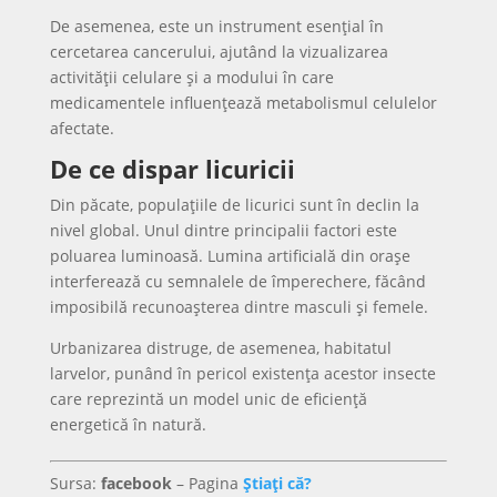
De asemenea, este un instrument esențial în
cercetarea cancerului, ajutând la vizualizarea
activității celulare și a modului în care
medicamentele influențează metabolismul celulelor
afectate.
De ce dispar licuricii
Din păcate, populațiile de licurici sunt în declin la
nivel global. Unul dintre principalii factori este
poluarea luminoasă. Lumina artificială din orașe
interferează cu semnalele de împerechere, făcând
imposibilă recunoașterea dintre masculi și femele.
Urbanizarea distruge, de asemenea, habitatul
larvelor, punând în pericol existența acestor insecte
care reprezintă un model unic de eficiență
energetică în natură.
Sursa:
facebook
– Pagina
Știați că?