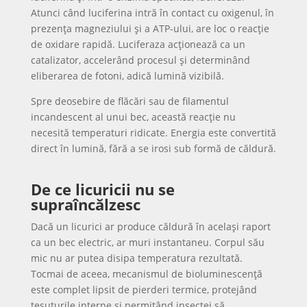
Atunci când luciferina intră în contact cu oxigenul, în
prezența magneziului și a ATP-ului, are loc o reacție
de oxidare rapidă. Luciferaza acționează ca un
catalizator, accelerând procesul și determinând
eliberarea de fotoni, adică lumină vizibilă.
Spre deosebire de flăcări sau de filamentul
incandescent al unui bec, această reacție nu
necesită temperaturi ridicate. Energia este convertită
direct în lumină, fără a se irosi sub formă de căldură.
De ce licuricii nu se
supraîncălzesc
Dacă un licurici ar produce căldură în același raport
ca un bec electric, ar muri instantaneu. Corpul său
mic nu ar putea disipa temperatura rezultată.
Tocmai de aceea, mecanismul de bioluminescență
este complet lipsit de pierderi termice, protejând
țesuturile interne și permițând insectei să