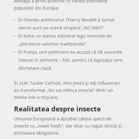
Mesajul a prins puternic în rândul partidelor
populiste din Europa:
În Olanda, politicianul Thierry Baudet a turnat
viermi aurii pe scenă strigând „NO WAY!”.
În Italia, un panou electoral lega insectele de
„pierderea valorilor tradiționale”.
În Franța, unii politicieni au acuzat că UE ascunde
insecte în alimente – fals, pentru că legislația cere
etichetare clară.
În SUA, Tucker Carlson, Alex Jones și alți influenceri
au transformat „Nu voi mânca insecte” dintr-un
meme într-o mișcare.
Realitatea despre insecte
Uniunea Europeană a aprobat câteva specii de
insecte ca „novel foods”, dar doar cu reguli stricte și
etichetare obligatorie.