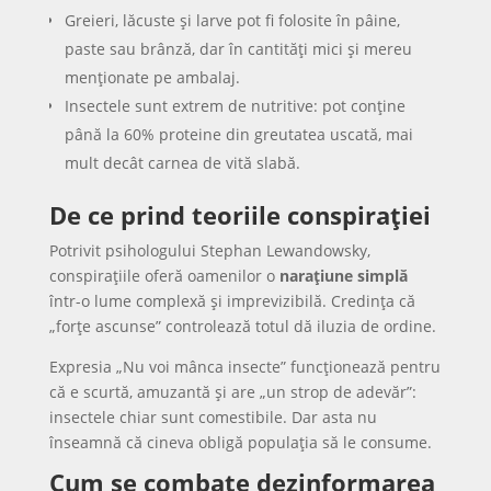
Greieri, lăcuste și larve pot fi folosite în pâine,
paste sau brânză, dar în cantități mici și mereu
menționate pe ambalaj.
Insectele sunt extrem de nutritive: pot conține
până la 60% proteine din greutatea uscată, mai
mult decât carnea de vită slabă.
De ce prind teoriile conspirației
Potrivit psihologului Stephan Lewandowsky,
conspirațiile oferă oamenilor o
narațiune simplă
într-o lume complexă și imprevizibilă. Credința că
„forțe ascunse” controlează totul dă iluzia de ordine.
Expresia „Nu voi mânca insecte” funcționează pentru
că e scurtă, amuzantă și are „un strop de adevăr”:
insectele chiar sunt comestibile. Dar asta nu
înseamnă că cineva obligă populația să le consume.
Cum se combate dezinformarea