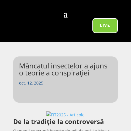
LIVE
Mâncatul insectelor a ajuns
o teorie a conspirației
oct. 12, 2025
De la tradiție la controversă
Oamenii consumă insecte de mii de ani. În Mexic,