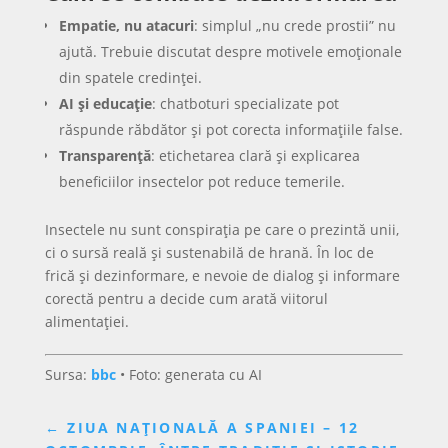
Empatie, nu atacuri
: simplul „nu crede prostii” nu
ajută. Trebuie discutat despre motivele emoționale
din spatele credinței.
AI și educație
: chatboturi specializate pot
răspunde răbdător și pot corecta informațiile false.
Transparență
: etichetarea clară și explicarea
beneficiilor insectelor pot reduce temerile.
Insectele nu sunt conspirația pe care o prezintă unii,
ci o sursă reală și sustenabilă de hrană. În loc de
frică și dezinformare, e nevoie de dialog și informare
corectă pentru a decide cum arată viitorul
alimentației.
Sursa:
bbc
• Foto: generata cu AI
←
ZIUA NAȚIONALĂ A SPANIEI – 12