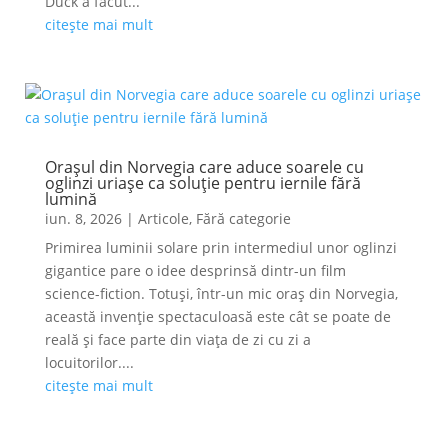
Duck a făcut...
citește mai mult
Orașul din Norvegia care aduce soarele cu
oglinzi uriașe ca soluție pentru iernile fără
lumină
iun. 8, 2026
|
Articole
,
Fără categorie
Primirea luminii solare prin intermediul unor oglinzi
gigantice pare o idee desprinsă dintr-un film
science-fiction. Totuși, într-un mic oraș din Norvegia,
această invenție spectaculoasă este cât se poate de
reală și face parte din viața de zi cu zi a
locuitorilor....
citește mai mult