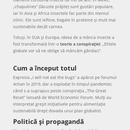
„chapulines” (lăcuste prăjite) sunt gustări populare,
iar în Asia și Africa insectele fac parte din meniul
zilnic. Ele sunt ieftine, bogate în proteine și mult mai
sustenabile decât carnea.
Totuși, în SUA și Europa, ideea de a mânca insecte a
fost transformată într-o
teorie a conspirației
: „Elitele
globale vor să ne oblige să mâncăm gândaci”.
Cum a început totul
Expresia „I will not eat the bugs” a apărut pe forumul
4chan în 2019, dar a explodat în timpul pandemiei,
când s-a suprapus peste conspirația „The Great
Reset” lansată de World Economic Forum. Mulți au
interpretat greșit inițiativele pentru alimentație
sustenabilă drept dovada unui plan globalist.
Politică și propagandă