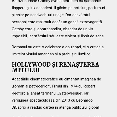
Astăzi, numele Gatsby evocă petreceri cu șampanie,
flappers și lux decadent. Îl găsim pe hoteluri, parfumuri
și chiar pe sandwich-uri uriașe. Dar adevăratul
personaj este mai mult decât un gazdă extravagantă.
Gatsby este și contrabandist, obsedat de un vis
imposibil, iar sfârșitul său este violent și lipsit de sens.
Romanul nu este o celebrare a opulenței, ci o critică a
limitelor visului american și a prăbușirii iluziilor.
HOLLYWOOD ȘI RENAȘTEREA
MITULUI
Adaptările cinematografice au cimentat imaginea de
„roman al petrecerilor”. Filmul din 1974 cu Robert
Redford a lansat termenul „Gatsbyesque”, iar
versiunea spectaculoasă din 2013 cu Leonardo
DiCaprio a readus cartea în atenția publicului global.