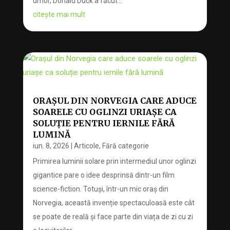
umor, Donald Duck a făcut...
citește mai mult
ORAȘUL DIN NORVEGIA CARE ADUCE
SOARELE CU OGLINZI URIAȘE CA
SOLUȚIE PENTRU IERNILE FĂRĂ
LUMINĂ
iun. 8, 2026
|
Articole
,
Fără categorie
Primirea luminii solare prin intermediul unor oglinzi
gigantice pare o idee desprinsă dintr-un film
science-fiction. Totuși, într-un mic oraș din
Norvegia, această invenție spectaculoasă este cât
se poate de reală și face parte din viața de zi cu zi