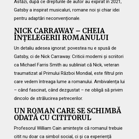
Astăzi, după ce drepturile de autor au expirat în 2021,
Gatsby a inspirat musicaluri, romane noi și chiar idei
pentru adaptări neconvenționale.
NICK CARRAWAY – CHEIA
ÎNȚELEGERII ROMANULUI
Un detaliu adesea ignorat: povestea nu e spusă de
Gatsby, ci de Nick Carraway. Criticii moderni și scriitori
ca Michael Farris Smith au subliniat că Nick, veteran
traumatizat al Primului Război Mondial, este filtrul prin
care vedem întreaga lume a romanului. Ambivalența lui
– când fascinat, când dezgustat – ne obligă să privim
dincolo de strălucirea petrecerilor.
UN ROMAN CARE SE SCHIMBĂ
ODATĂ CU CITITORUL
Profesorul William Cain amintește că romanul trebuie
citit nu doar ca simbol social, ci și ca experiență