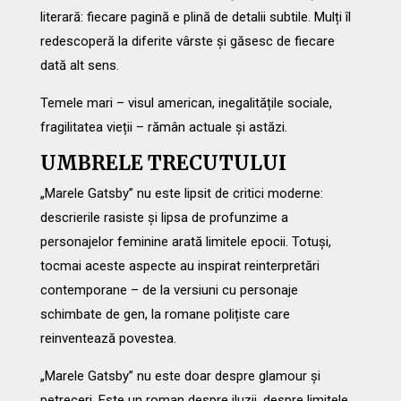
literară: fiecare pagină e plină de detalii subtile. Mulți îl
redescoperă la diferite vârste și găsesc de fiecare
dată alt sens.
Temele mari – visul american, inegalitățile sociale,
fragilitatea vieții – rămân actuale și astăzi.
UMBRELE TRECUTULUI
„Marele Gatsby” nu este lipsit de critici moderne:
descrierile rasiste și lipsa de profunzime a
personajelor feminine arată limitele epocii. Totuși,
tocmai aceste aspecte au inspirat reinterpretări
contemporane – de la versiuni cu personaje
schimbate de gen, la romane polițiste care
reinventează povestea.
„Marele Gatsby” nu este doar despre glamour și
petreceri. Este un roman despre iluzii, despre limitele