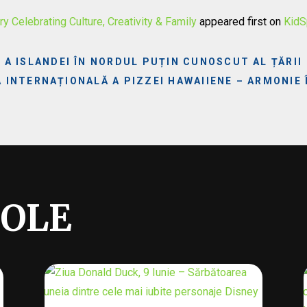
 Celebrating Culture, Creativity & Family
appeared first on
KidS
A ISLANDEI ÎN NORDUL PUȚIN CUNOSCUT AL ȚĂRII
A INTERNAȚIONALĂ A PIZZEI HAWAIIENE – ARMONIE
COLE