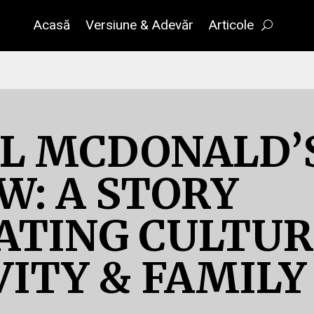
Acasă
Versiune & Adevăr
Articole
L MCDONALD’
W: A STORY
ATING CULTUR
VITY & FAMILY