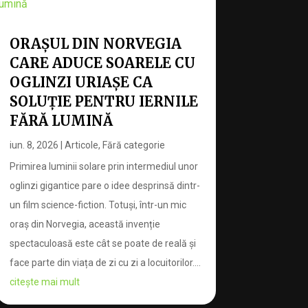
ORAȘUL DIN NORVEGIA
CARE ADUCE SOARELE CU
OGLINZI URIAȘE CA
SOLUȚIE PENTRU IERNILE
FĂRĂ LUMINĂ
iun. 8, 2026
|
Articole
,
Fără categorie
Primirea luminii solare prin intermediul unor
oglinzi gigantice pare o idee desprinsă dintr-
un film science-fiction. Totuși, într-un mic
oraș din Norvegia, această invenție
spectaculoasă este cât se poate de reală și
face parte din viața de zi cu zi a locuitorilor....
citește mai mult