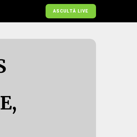
ASCULTĂ LIVE
S
E,