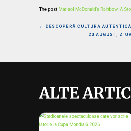
The post
Marisol McDonald’s Rainbow: A Story
←
DESCOPERĂ CULTURA AUTENTICĂ 
20 AUGUST, ZIU
ALTE ARTI