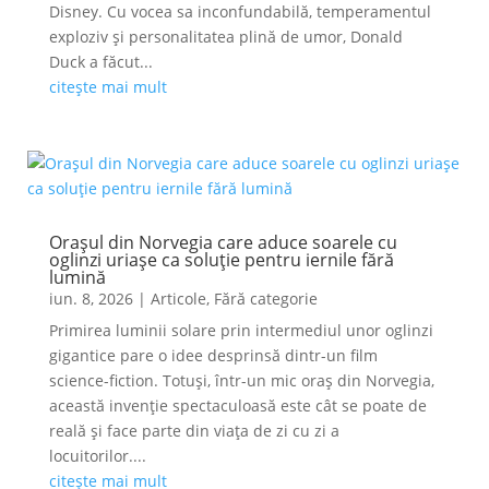
Disney. Cu vocea sa inconfundabilă, temperamentul
exploziv și personalitatea plină de umor, Donald
Duck a făcut...
citește mai mult
Orașul din Norvegia care aduce soarele cu
oglinzi uriașe ca soluție pentru iernile fără
lumină
iun. 8, 2026
|
Articole
,
Fără categorie
Primirea luminii solare prin intermediul unor oglinzi
gigantice pare o idee desprinsă dintr-un film
science-fiction. Totuși, într-un mic oraș din Norvegia,
această invenție spectaculoasă este cât se poate de
reală și face parte din viața de zi cu zi a
locuitorilor....
citește mai mult