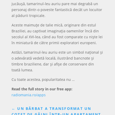
jucăușă, tamarinul-leu auriu pare mai degrabă un
personaj dintr-o poveste fantastică decât un locuitor
al pădurii tropicale.
Aceste maimuțe de talie mică, originare din estul
Braziliei, au captivat imaginația oamenilor încă din
secolul al XVI-lea, când au fost comparate cu niște lei
în miniatură de către primii exploratori europeni.
Astăzi, tamarinul-leu auriu este un simbol național și
o adevărată vedetă locală, ilustrând bancnote și
timbre braziliene, dar și afișe de conservare din
toată lumea.
Cu toate acestea, popularitatea nu …
Read the full story in our free app:
radiomania.ro/apps
←
UN BĂRBAT A TRANSFORMAT UN
COTEȚ DE GĂINI ÎNTR-UN APARTAMENT