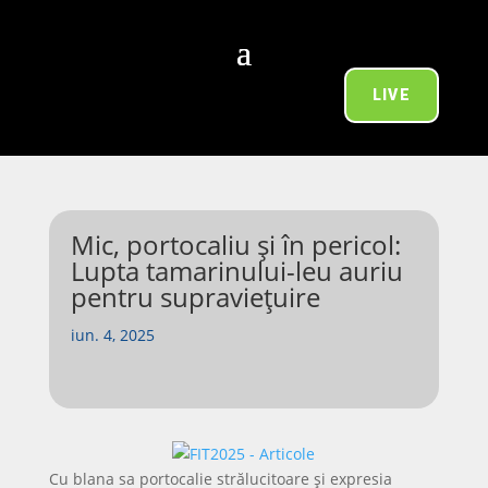
LIVE
Mic, portocaliu și în pericol:
Lupta tamarinului-leu auriu
pentru supraviețuire
iun. 4, 2025
Cu blana sa portocalie strălucitoare și expresia