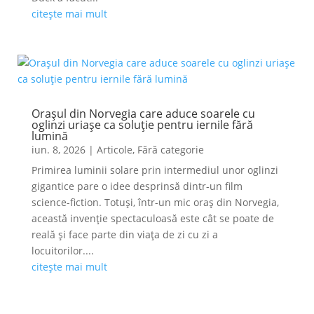
citește mai mult
Orașul din Norvegia care aduce soarele cu
oglinzi uriașe ca soluție pentru iernile fără
lumină
iun. 8, 2026
|
Articole
,
Fără categorie
Primirea luminii solare prin intermediul unor oglinzi
gigantice pare o idee desprinsă dintr-un film
science-fiction. Totuși, într-un mic oraș din Norvegia,
această invenție spectaculoasă este cât se poate de
reală și face parte din viața de zi cu zi a
locuitorilor....
citește mai mult