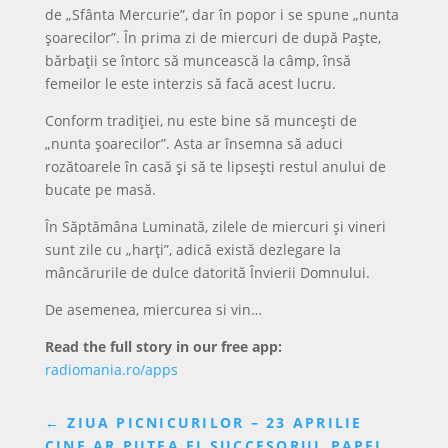
de „Sfânta Mercurie”, dar în popor i se spune „nunta
şoarecilor”. În prima zi de miercuri de după Paște,
bărbaţii se întorc să muncească la câmp, însă
femeilor le este interzis să facă acest lucru.
Conform tradiţiei, nu este bine să munceşti de
„nunta şoarecilor”. Asta ar însemna să aduci
rozătoarele în casă şi să te lipseşti restul anului de
bucate pe masă.
În Săptămâna Luminată, zilele de miercuri şi vineri
sunt zile cu „harţi”, adică există dezlegare la
mâncărurile de dulce datorită Învierii Domnului.
De asemenea, miercurea si vin…
Read the full story in our free app:
radiomania.ro/apps
←
ZIUA PICNICURILOR – 23 APRILIE
CINE AR PUTEA FI SUCCESORUL PAPEI