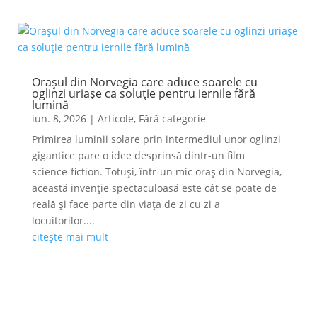
Orașul din Norvegia care aduce soarele cu
oglinzi uriașe ca soluție pentru iernile fără
lumină
iun. 8, 2026
|
Articole
,
Fără categorie
Primirea luminii solare prin intermediul unor oglinzi
gigantice pare o idee desprinsă dintr-un film
science-fiction. Totuși, într-un mic oraș din Norvegia,
această invenție spectaculoasă este cât se poate de
reală și face parte din viața de zi cu zi a
locuitorilor....
citește mai mult