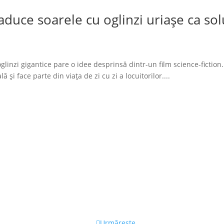
duce soarele cu oglinzi uriașe ca solu
glinzi gigantice pare o idee desprinsă dintr-un film science-fiction.
 și face parte din viața de zi cu zi a locuitorilor....
Urmărește