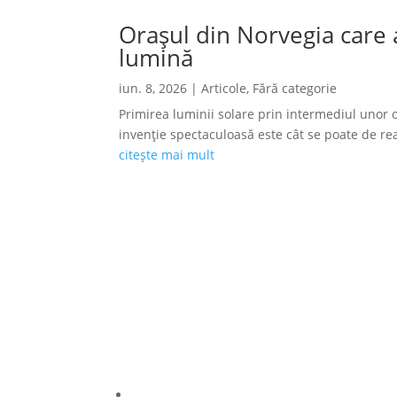
Orașul din Norvegia care a
lumină
iun. 8, 2026
|
Articole
,
Fără categorie
Primirea luminii solare prin intermediul unor o
invenție spectaculoasă este cât se poate de reală
citește mai mult