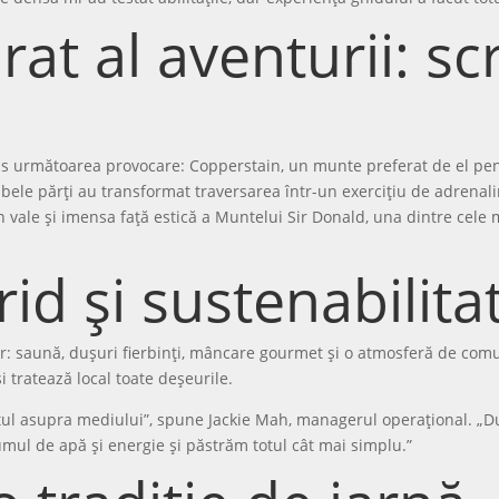
at al aventurii: s
s următoarea provocare: Copperstain, un munte preferat de el pent
mbele părți au transformat traversarea într-un exercițiu de adrenal
l în vale și imensa față estică a Muntelui Sir Donald, una dintre cel
rid și sustenabilita
sar: saună, dușuri fierbinți, mâncare gourmet și o atmosferă de com
 tratează local toate deșeurile.
l asupra mediului”, spune Jackie Mah, managerul operațional. „Du
umul de apă și energie și păstrăm totul cât mai simplu.”