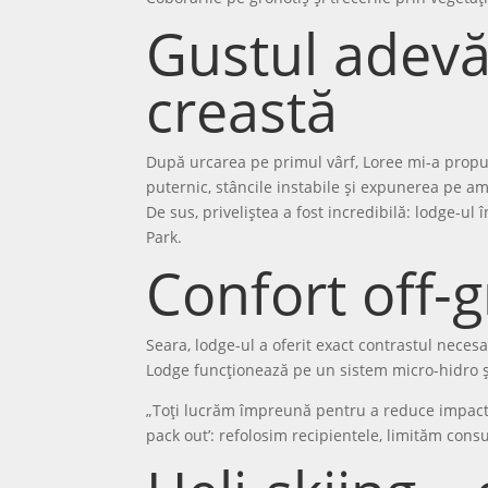
Gustul adevăr
creastă
După urcarea pe primul vârf, Loree mi-a propu
puternic, stâncile instabile și expunerea pe a
De sus, priveliștea a fost incredibilă: lodge-u
Park.
Confort off-g
Seara, lodge-ul a oferit exact contrastul nece
Lodge funcționează pe un sistem micro-hidro și
„Toți lucrăm împreună pentru a reduce impactu
pack out’: refolosim recipientele, limităm cons