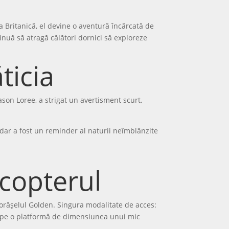
ia Britanică, el devine o aventură încărcată de
tinuă să atragă călători dornici să exploreze
ticia
ason Loree, a strigat un avertisment scurt,
, dar a fost un reminder al naturii neîmblânzite
icopterul
 orășelul Golden. Singura modalitate de acces:
 – pe o platformă de dimensiunea unui mic