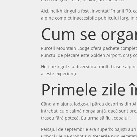
Aici, heli-hikingul a fost „inventat” în anii ’70
alpine complet inaccesibile publicului larg. În 
Cum se organ
Purcell Mountain Lodge oferă pachete complete:
Punctul de plecare este Golden Airport, oraș c
Heli-hikingul s-a diversificat mult: trasee alpi
aceste experiențe.
Primele zile 
Când am ajuns, lodge-ul părea desprins din Alpi
întrebat, cu o calmă nonșalanță, dacă sunt pre
traseu fără potecă. Eu urma să fiu „cobaiul”.
Peisajul de septembrie era superb: pajiști aurii,
Coborârile pe grohotiș și trecerile prin vegetați