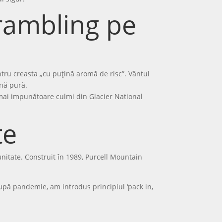
crambling pe
ru creasta „cu puțină aromă de risc”. Vântul
ină pură.
e mai impunătoare culmi din Glacier National
te
unitate. Construit în 1989, Purcell Mountain
pă pandemie, am introdus principiul ‘pack in,