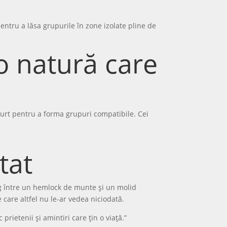
pentru a lăsa grupurile în zone izolate pline de
 o natură care
scurt pentru a forma grupuri compatibile. Cei
tat
ng între un hemlock de munte și un molid
e care altfel nu le-ar vedea niciodată.
rietenii și amintiri care țin o viață.”