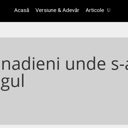
Acasă
Versiune & Adevăr
Articole
anadieni unde s-
ngul