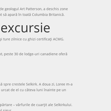
i de geologul Art Patterson, a deschis zone
put să apară în toată Columbia Britanică.
 excursie
ture zilnice cu ghizi certificați ACMG.
ent, peste 30 de lodge-uri canadiene oferă
ă spre crestele Selkirk. A doua zi, Loree m-a
urcat de el cu câteva luni înainte pe un
ărtare – vârfurile de cuarțit ale Selkirkului.
l sigur.