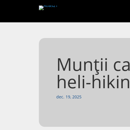
Munții c
heli-hiki
dec. 19, 2025