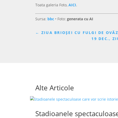
Toata galeria Foto,
AICI
.
Sursa:
bbc
• Foto:
generata cu AI
←
ZIUA BRIOȘEI CU FULGI DE OVĂZ
19 DEC., 
Alte Articole
Stadioanele spectaculoase