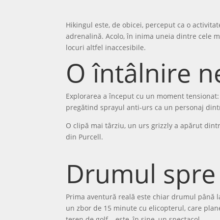
Hikingul este, de obicei, perceput ca o activita
adrenalină. Acolo, în inima uneia dintre cele ma
locuri altfel inaccesibile.
O întâlnire n
Explorarea a început cu un moment tensionat: un
pregătind sprayul anti-urs ca un personaj dint
O clipă mai târziu, un urs grizzly a apărut dint
din Purcell.
Drumul spre 
Prima aventură reală este chiar drumul până la
un zbor de 15 minute cu elicopterul, care plan
teren de golf – este, în sine, un spectacol.