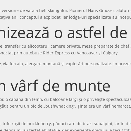
, ca versiune de vară a heli-skiingului. Pionierul Hans Gmoser, alătur
câțiva ani, conceptul a explodat, iar lodge-uri specializate au înce
izează o astfel de
 transfer cu elicopterul, camere private, mese preparate de chef și 
onectat prin autobuze Rider Express cu Vancouver și Calgary.
ne, via ferrata, alergare montană și explorări personalizate. În prez
în vârf de munte
: o cabană din lemn, cu balcoane largi și o priveliște spectaculoas
gătit pentru un pic de „bushwhacking”. Ținta era un vârf nemarcat, 
 tufe roșii de huckleberry, păduri rare de brazi subalpini, iar în dep
e densă mi-au testat abilitățile, dar experiența ghidului a făcut totu