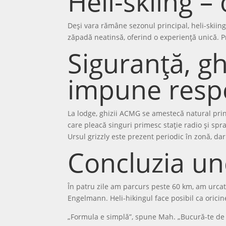
Heli-skiing – 
Deși vara rămâne sezonul principal, heli-skiingu
zăpadă neatinsă, oferind o experiență unică. Pr
Siguranță, gh
impune resp
La lodge, ghizii ACMG se amestecă natural print
care pleacă singuri primesc stație radio și spra
Ursul grizzly este prezent periodic în zonă, dar 
Concluzia un
În patru zile am parcurs peste 60 km, am urcat
Engelmann. Heli-hikingul face posibil ca oricine
„Formula e simplă”, spune Mah. „Bucură-te de na