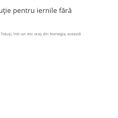
ție pentru iernile fără
 Totuși, într-un mic oraș din Norvegia, această