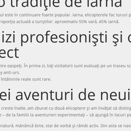
o tradiție de iarnă
l este în continuare foarte popular. Iarna, elicopterele fac tururi 
oporția actuală a turiștilor: aproximativ 55% vară, 45% iarnă.
izi profesioniști și
ect
re oaspeți. În prima zi, toți vizitatorii sunt evaluați pe un traseu 
y anti-urs.
întâlnirile reale sunt rare.
ei aventuri de neui
 creste înalte, am zburat cu două elicoptere și am învățat să disti
 – de la familii la aventurieri experimentați – să ajungă în locuri p
tură, mănâncă bine, stai de vorbă și rămâi activ. Din asta se nasc p