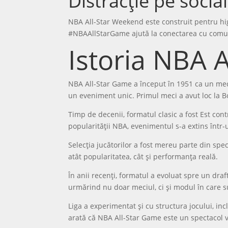
Distracție pe socia
NBA All-Star Weekend este construit pentru hig
#NBAAllStarGame ajută la conectarea cu comun
Istoria NBA 
NBA All-Star Game a început în 1951 ca un meci 
un eveniment unic. Primul meci a avut loc la B
Timp de decenii, formatul clasic a fost Est cont
popularității NBA, evenimentul s-a extins înt
Selecția jucătorilor a fost mereu parte din specta
atât popularitatea, cât și performanța reală.
În anii recenți, formatul a evoluat spre un dra
urmărind nu doar meciul, ci și modul în care s
Liga a experimentat și cu structura jocului, inclu
arată că NBA All-Star Game este un spectacol vi