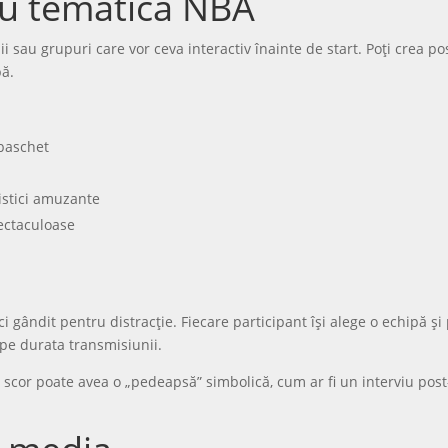
 cu tematică NBA
i sau grupuri care vor ceva interactiv înainte de start. Poți crea po
pă.
 baschet
istici amuzante
ectaculoase
 gândit pentru distracție. Fiecare participant își alege o echipă și
pe durata transmisiunii.
ic scor poate avea o „pedeapsă” simbolică, cum ar fi un interviu p