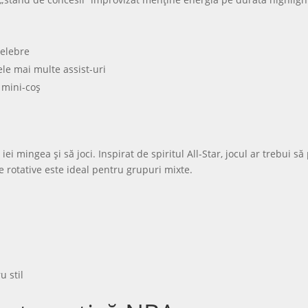
celebre
ele mai multe assist-uri
 mini-coș
i mingea și să joci. Inspirat de spiritul All-Star, jocul ar trebui s
e rotative este ideal pentru grupuri mixte.
u stil