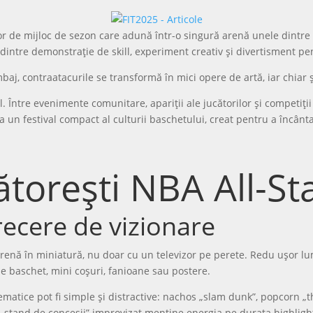
r de mijloc de sezon care adună într-o singură arenă unele dintre ce
 dintre demonstrație de skill, experiment creativ și divertisment pe
mbaj, contraatacurile se transformă în mici opere de artă, iar chiar 
l. Între evenimente comunitare, apariții ale jucătorilor și competiți
un festival compact al culturii baschetului, creat pentru a încânta at
torești NBA All-S
ecere de vizionare
renă în miniatură, nu doar cu un televizor pe perete. Redu ușor lumi
e baschet, mini coșuri, fanioane sau postere.
matice pot fi simple și distractive: nachos „slam dunk”, popcorn „t
„stand de concesii” improvizat menține energia pe durata highlight