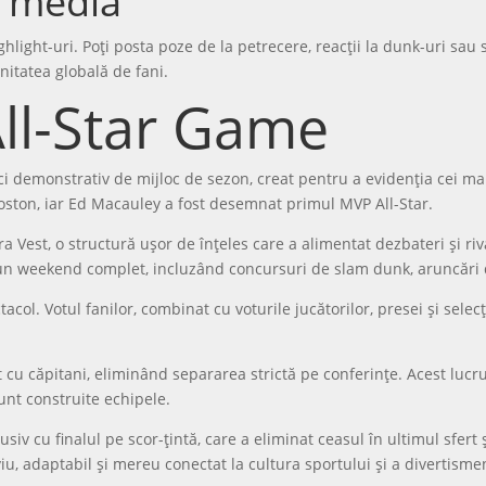
l media
hlight-uri. Poți posta poze de la petrecere, reacții la dunk-uri sa
itatea globală de fani.
All-Star Game
demonstrativ de mijloc de sezon, creat pentru a evidenția cei mai bu
oston, iar Ed Macauley a fost desemnat primul MVP All-Star.
ra Vest, o structură ușor de înțeles care a alimentat dezbateri și ri
r-un weekend complet, incluzând concursuri de slam dunk, aruncări
col. Votul fanilor, combinat cu voturile jucătorilor, presei și selecți
ft cu căpitani, eliminând separarea strictă pe conferințe. Acest lucr
unt construite echipele.
siv cu finalul pe scor-țintă, care a eliminat ceasul în ultimul sfert și
u, adaptabil și mereu conectat la cultura sportului și a divertisme