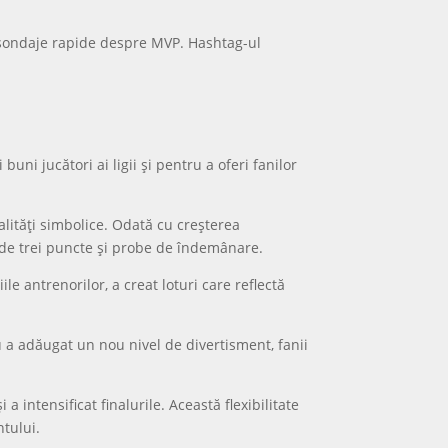
u sondaje rapide despre MVP. Hashtag-ul
ni jucători ai ligii și pentru a oferi fanilor
valități simbolice. Odată cu creșterea
 de trei puncte și probe de îndemânare.
ile antrenorilor, a creat loturi care reflectă
u a adăugat un nou nivel de divertisment, fanii
 a intensificat finalurile. Această flexibilitate
ntului.