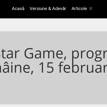
Acasă
Versiune & Adevăr
Articole
Star Game, prog
âine, 15 februar