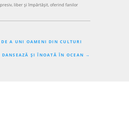
siv, liber și împărtășit, oferind fanilor
 DE A UNI OAMENI DIN CULTURI
, DANSEAZĂ ȘI ÎNOATĂ ÎN OCEAN
→