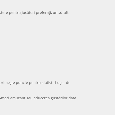
stere pentru jucători preferați, un „draft
 primește puncte pentru statistici ușor de
ost-meci amuzant sau aducerea gustărilor data