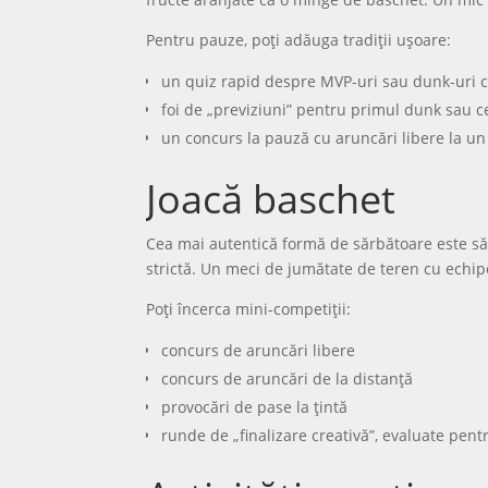
Pentru pauze, poți adăuga tradiții ușoare:
un quiz rapid despre MVP-uri sau dunk-uri 
foi de „previziuni” pentru primul dunk sau c
un concurs la pauză cu aruncări libere la un
Joacă baschet
Cea mai autentică formă de sărbătoare este să ie
strictă. Un meci de jumătate de teren cu echip
Poți încerca mini-competiții:
concurs de aruncări libere
concurs de aruncări de la distanță
provocări de pase la țintă
runde de „finalizare creativă”, evaluate pentr