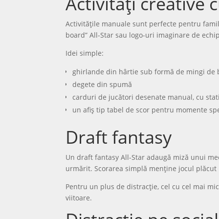
Activități creative
Activitățile manuale sunt perfecte pentru famili
board” All-Star sau logo-uri imaginare de echi
Idei simple:
ghirlande din hârtie sub formă de mingi de
degete din spumă
carduri de jucători desenate manual, cu stat
un afiș tip tabel de scor pentru momente sp
Draft fantasy
Un draft fantasy All-Star adaugă miză unui meci
urmărit. Scorarea simplă menține jocul plăcut 
Pentru un plus de distracție, cel cu cel mai m
viitoare.