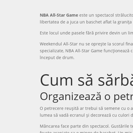
NBA All-Star Game
este un spectacol strălucito
libertatea de a juca un baschet aflat la granița
Este locul unde pasele fără privire devin un li
Weekendul All-Star nu se oprește la scorul fina
specializate, NBA All-Star Game funcționează ca 
început de drum.
Cum să sărbă
Organizează o petr
O petrecere reușită ar trebui să semene cu o a
lumea să vadă ecranul și decorează cu culori d
Mâncarea face parte din spectacol. Gustările te
fructe aranjate ca o minge de baschet. Un mic 