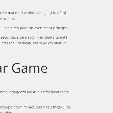
le mai mari vedete ale ligii și le oferă
ntru fani.
și încălzirea pare un eveniment principal.
i secundare care scot în evidență talente
ât fanii dedicați, cât și pe cei aflați la
tar Game
na, aranjează locurile astfel încât toată
hree-pointer”, mini-burgeri sau frigărui de
-urilor.