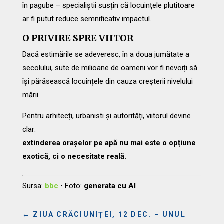
în pagube – specialiștii susțin că locuințele plutitoare
ar fi putut reduce semnificativ impactul.
O PRIVIRE SPRE VIITOR
Dacă estimările se adeveresc, în a doua jumătate a
secolului, sute de milioane de oameni vor fi nevoiți să
își părăsească locuințele din cauza creșterii nivelului
mării.
Pentru arhitecți, urbanisti și autorități, viitorul devine
clar:
extinderea orașelor pe apă nu mai este o opțiune
exotică, ci o necesitate reală.
Sursa:
bbc
• Foto:
generata cu AI
←
ZIUA CRĂCIUNIȚEI, 12 DEC. – UNUL