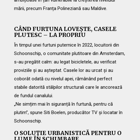
ambițioase în țări vulnerabile la creșterea nivelului
mării, precum Franța Polineziană sau Maldive.
CÂND FURTUNA LOVEȘTE, CASELE
PLUTESC – LA PROPRIU
În timpul unei furtuni puternice în 2022, locuitorii din
Schoonschip, o comunitate plutitoare din Amsterdam,
s-au pregătit calm: au legat bicicletele, au verificat
proviziile și au așteptat. Casele lor au urcat și au
coborât odată cu nivelul apei, rămânând perfect
stabile datorită stâlpilor structurali care le ancorează
de fundul canalului.
„Ne simțim mai în siguranță în furtună, pentru că
plutim”, spune Siti Boelen, producător TV și locatar în
Schoonschip.
O SOLUȚIE URBANISTICĂ PENTRU O
LUME ÎN SCHIMBARE