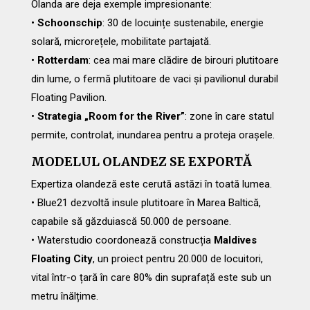
Olanda are deja exemple impresionante:
•
Schoonschip
: 30 de locuințe sustenabile, energie
solară, microrețele, mobilitate partajată.
•
Rotterdam
: cea mai mare clădire de birouri plutitoare
din lume, o fermă plutitoare de vaci și pavilionul durabil
Floating Pavilion.
•
Strategia „Room for the River”
: zone în care statul
permite, controlat, inundarea pentru a proteja orașele.
MODELUL OLANDEZ SE EXPORTĂ
Expertiza olandeză este cerută astăzi în toată lumea.
• Blue21 dezvoltă insule plutitoare în Marea Baltică,
capabile să găzduiască 50.000 de persoane.
• Waterstudio coordonează construcția
Maldives
Floating City
, un proiect pentru 20.000 de locuitori,
vital într-o țară în care 80% din suprafață este sub un
metru înălțime.