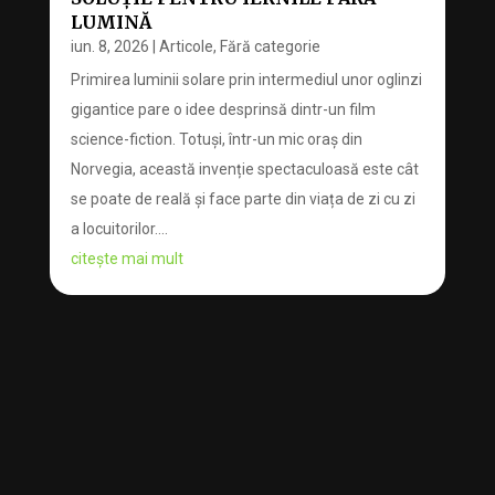
LUMINĂ
iun. 8, 2026
|
Articole
,
Fără categorie
Primirea luminii solare prin intermediul unor oglinzi
gigantice pare o idee desprinsă dintr-un film
science-fiction. Totuși, într-un mic oraș din
Norvegia, această invenție spectaculoasă este cât
se poate de reală și face parte din viața de zi cu zi
a locuitorilor....
citește mai mult