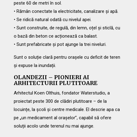
peste 60 de metri în sol.
• Rămân conectate la electricitate, canalizare și apă.
• Se ridică natural odată cu nivelul apei.
• Sunt construite, de regulă, din lemn, oțel și sticlă, cu
o bază din beton ce acționează ca balast.
• Sunt prefabricate și pot ajunge la trei niveluri.
Sunt o soluție clară pentru orașele cu deficit de teren
și expuse la inundații.
OLANDEZII – PIONIERI AI
ARHITECTURII PLUTITOARE
Arhitectul Koen Olthuis, fondator Waterstudio, a
proiectat peste 300 de clădiri plutitoare – de la
locuințe, la școli și centre medicale. El descrie apa ca
pe „un medicament al orașelor”, capabil să ofere
soluții acolo unde terenul nu mai ajunge.