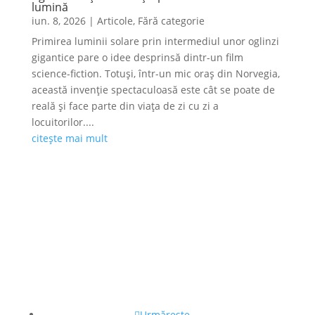
lumină
iun. 8, 2026
|
Articole
,
Fără categorie
Primirea luminii solare prin intermediul unor oglinzi
gigantice pare o idee desprinsă dintr-un film
science-fiction. Totuși, într-un mic oraș din Norvegia,
această invenție spectaculoasă este cât se poate de
reală și face parte din viața de zi cu zi a
locuitorilor....
citește mai mult
Urmărește