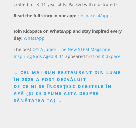
crafted for 8–11-year-olds. Packed with illustrated s…
Read the full story in our app:
kidspace.ai/apps
Join KidSpace on WhatsApp and stay inspired every
day:
WhatsApp
The post
OYLA Junior: The New STEM Magazine
Inspiring Kids Aged 8–11
appeared first on
KidSpace
.
←
CEL MAI BUN RESTAURANT DIN LUME
ÎN 2025 A FOST DEZVĂLUIT
DE CE NI SE ÎNCREȚESC DEGETELE ÎN
APĂ (ȘI CE SPUNE ASTA DESPRE
SĂNĂTATEA TA)
→