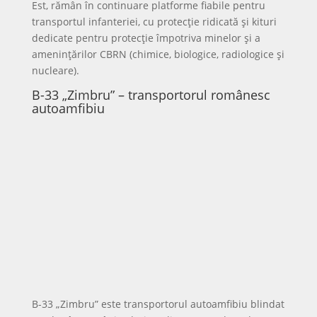
fragmente de artilerie, complet protejat și capabil
să transporte până la 8 militari.
VBCI, vehiculul blindat de luptă pentru infanterie
al armatei franceze, poate atinge 100 km/h, are
autonomie de aproximativ 750 km și este echipat
cu tun de 25 mm și mitralieră coaxială de 7,62 mm,
oferind un nivel ridicat de protecție și mobilitate
pentru o grupă de infanterie de 9 militari.
ROSOMAK, transportorul amfibiu blindat polonez
derivat din Patria AMV, poate atinge peste 100
km/h pe uscat și se deplasează și pe apă.
Versiunile moderne sunt echipate cu tun automat
de 30 mm, mitralieră de 7,62 mm și aruncător de
grenade de 40 mm, cu protecție ridicată împotriva
proiectilelor perforante și a minelor.
LAROM și GEPARD – foc de artilerie și