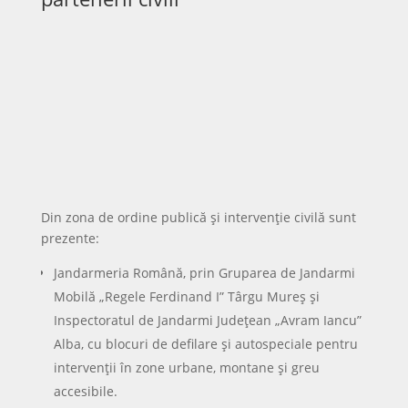
Din zona de ordine publică și intervenție civilă sunt
prezente:
Jandarmeria Română, prin Gruparea de Jandarmi
Mobilă „Regele Ferdinand I” Târgu Mureș și
Inspectoratul de Jandarmi Județean „Avram Iancu”
Alba, cu blocuri de defilare și autospeciale pentru
intervenții în zone urbane, montane și greu
accesibile.
Inspectoratul pentru Situații de Urgență „Unirea”
Alba, cu detașament de pompieri militari
experimentați în stingerea incendiilor,
descarcerare, prim ajutor SMURD și intervenții la
inundații sau alunecări de teren.
Inspectoratul de Poliție Județean Alba, cu
autolaborator criminalistic, autospeciale de poliție