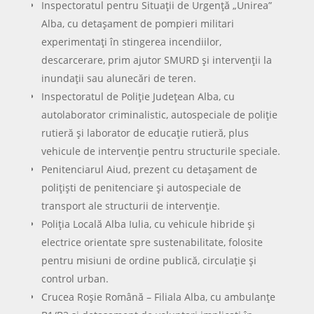
rutieră și laborator de educație rutieră, plus
vehicule de intervenție pentru structurile speciale.
Penitenciarul Aiud, prezent cu detașament de
polițiști de penitenciare și autospeciale de
transport ale structurii de intervenție.
Poliția Locală Alba Iulia, cu vehicule hibride și
electrice orientate spre sustenabilitate, folosite
pentru misiuni de ordine publică, circulație și
control urban.
Crucea Roșie Română – Filiala Alba, cu ambulanțe
B1/B2 și detașament de voluntari implicați în
transport medical, sprijin umanitar și educație
pentru sănătate, în linia unei tradiții umanitare de
peste 147 de ani.
Tehnica militară modernă: de la
JLTV la Piranha, Zimbru și Gepard
Vehiculele JLTV ale Forțelor pentru