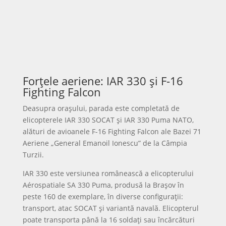
Ziua Donald Duck este celebrată anual pe 9
iunie și reprezintă ocazia perfectă pentru a
redescoperi unul dintre cele mai îndrăgite
personaje din universul Disney. Cu vocea sa
inconfundabilă, temperamentul exploziv și
personalitatea plină de umor, Donald Duck a
făcut...