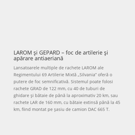
apar:
Autospeciale de poliție (criminalistică, rutieră,
educație rutieră și intervenție specială), gândite
pentru investigarea la fața locului, supravegherea
traficului și intervenții în forță.
Autospeciale ale Jandarmeriei pentru transport
efective, intervenție montană, misiuni în zone
afectate de dezastre și control al ordinii publice.
Tehnica Inspectoratului General pentru Situații de
Urgență: punct de comandă mobil cu comunicații
multi-sistem, autospeciale de stingere de mare și
medie capacitate, ambulanțe SMURD de tip C1,
autoplatforme de salvare la înălțime și vehicule
pentru scafandri cu ambarcațiuni dedicate
intervențiilor acvatice.
Autospecialele Serviciului Român de Informații, cu
vehicule antiterorism și pirotehnice CBRN, inclusiv