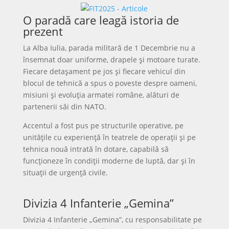
O paradă care leagă istoria de
prezent
La Alba Iulia, parada militară de 1 Decembrie nu a
însemnat doar uniforme, drapele și motoare turate.
Fiecare detașament pe jos și fiecare vehicul din
blocul de tehnică a spus o poveste despre oameni,
misiuni și evoluția armatei române, alături de
partenerii săi din NATO.
Accentul a fost pus pe structurile operative, pe
unitățile cu experiență în teatrele de operații și pe
tehnica nouă intrată în dotare, capabilă să
funcționeze în condiții moderne de luptă, dar și în
situații de urgență civile.
Divizia 4 Infanterie „Gemina”
Divizia 4 Infanterie „Gemina”, cu responsabilitate pe