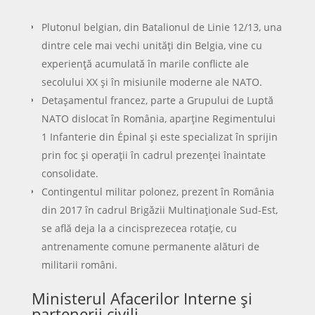
Plutonul belgian, din Batalionul de Linie 12/13, una
dintre cele mai vechi unități din Belgia, vine cu
experiență acumulată în marile conflicte ale
secolului XX și în misiunile moderne ale NATO.
Detașamentul francez, parte a Grupului de Luptă
NATO dislocat în România, aparține Regimentului
1 Infanterie din Épinal și este specializat în sprijin
prin foc și operații în cadrul prezenței înaintate
consolidate.
Contingentul militar polonez, prezent în România
din 2017 în cadrul Brigăzii Multinaționale Sud-Est,
se află deja la a cincisprezecea rotație, cu
antrenamente comune permanente alături de
militarii români.
Ministerul Afacerilor Interne și
partenerii civili