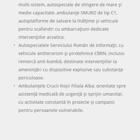
Alte Articole
Mai sunt doar câteva săptămâni până la startul
Cupei Mondiale 2026, unul dintre cele mai
așteptate evenimente sportive ale deceniului.
Competiția va aduce o premieră absolută:
turneul final va fi organizat simultan în trei țări,
Statele Unite ale Americii, Mexic și...