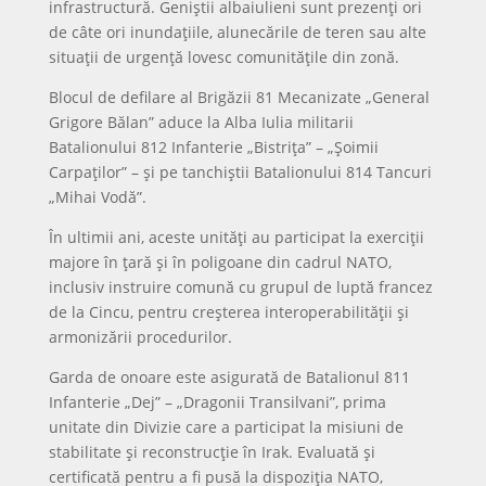
infrastructură. Geniștii albaiulieni sunt prezenți ori
de câte ori inundațiile, alunecările de teren sau alte
situații de urgență lovesc comunitățile din zonă.
Blocul de defilare al Brigăzii 81 Mecanizate „General
Grigore Bălan” aduce la Alba Iulia militarii
Batalionului 812 Infanterie „Bistrița” – „Șoimii
Carpaților” – și pe tanchiștii Batalionului 814 Tancuri
„Mihai Vodă”.
În ultimii ani, aceste unități au participat la exerciții
majore în țară și în poligoane din cadrul NATO,
inclusiv instruire comună cu grupul de luptă francez
de la Cincu, pentru creșterea interoperabilității și
armonizării procedurilor.
Garda de onoare este asigurată de Batalionul 811
Infanterie „Dej” – „Dragonii Transilvani”, prima
unitate din Divizie care a participat la misiuni de
stabilitate și reconstrucție în Irak. Evaluată și
certificată pentru a fi pusă la dispoziția NATO,