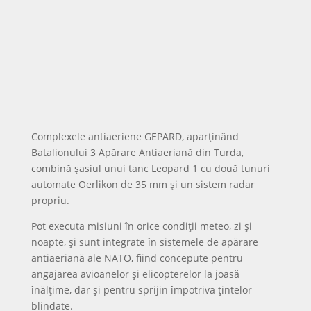
remorcă anti-bombă, destinate intervențiilor la
amenințări cu dispozitive explozive sau substanțe
periculoase.
Ambulanțele Crucii Roșii Filiala Alba, orientate spre
asistență medicală de urgență și sprijin umanitar,
cu activitate constantă în proiecte și campanii
pentru persoanele vulnerabile.
Forțele aeriene: IAR 330 și F-16
Fighting Falcon
Deasupra orașului, parada este completată de
elicopterele IAR 330 SOCAT și IAR 330 Puma NATO,
alături de avioanele F-16 Fighting Falcon ale Bazei 71
Aeriene „General Emanoil Ionescu” de la Câmpia
Turzii.
IAR 330 este versiunea românească a elicopterului