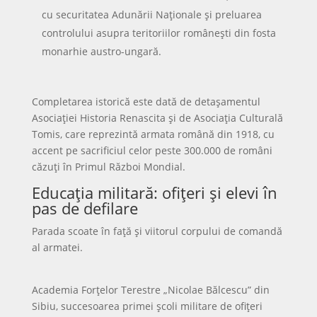
cu securitatea Adunării Naționale și preluarea
controlului asupra teritoriilor românești din fosta
monarhie austro-ungară.
Completarea istorică este dată de detașamentul
Asociației Historia Renascita și de Asociația Culturală
Tomis, care reprezintă armata română din 1918, cu
accent pe sacrificiul celor peste 300.000 de români
căzuți în Primul Război Mondial.
Educația militară: ofițeri și elevi în
pas de defilare
Parada scoate în față și viitorul corpului de comandă
al armatei.
Academia Forțelor Terestre „Nicolae Bălcescu” din
Sibiu, succesoarea primei școli militare de ofițeri