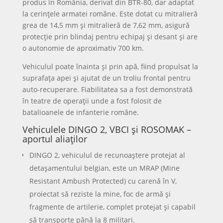
apărare antiaeriană
Lansatoarele multiple de rachete LAROM ale
Regimentului 69 Artilerie Mixtă „Silvania” oferă o
putere de foc semnificativă. Sistemul poate folosi
rachete GRAD de 122 mm, cu 40 de tuburi de
ghidare și bătaie de până la aproximativ 20 km, sau
rachete LAR de 160 mm, cu bătaie extinsă până la 45
km, fiind montat pe șasiu de camion DAC 665 T.
Complexele antiaeriene GEPARD, aparținând
Batalionului 3 Apărare Antiaeriană din Turda,
combină șasiul unui tanc Leopard 1 cu două tunuri
automate Oerlikon de 35 mm și un sistem radar
propriu.
Pot executa misiuni în orice condiții meteo, zi și
noapte, și sunt integrate în sistemele de apărare
antiaeriană ale NATO, fiind concepute pentru
angajarea avioanelor și elicopterelor la joasă