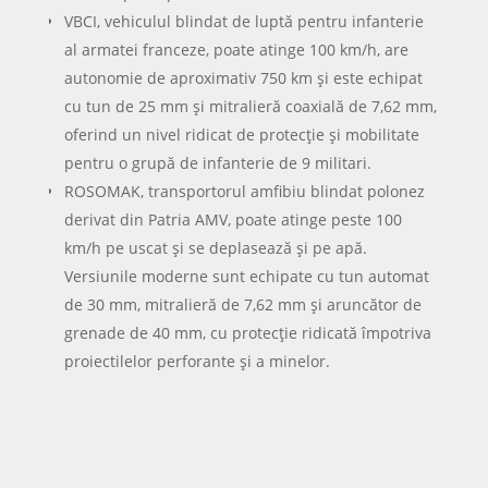
înălțime, dar și pentru sprijin împotriva țintelor
blindate.
Logistica grea: autocamioanele IVECO
Autocamioanele cu mobilitate înaltă IVECO ATC și
derivatele 8×8, 6×6 și 4×4 reprezintă coloana
vertebrală a transportului de echipamente și
materiale.
Pot transporta până la 32 de tone, alimentează
tehnica cu carburanți prin autocisterne dedicate și
tractează vehicule avariate prin platforme de
recuperare. Aceste capacități asigură continuitatea
misiunilor și mobilitatea întregului dispozitiv, atât la
exerciții, cât și în operații reale.
Autospecialele MAI, ISU, SRI și
Crucea Roșie
Pe segmentul de intervenție și securitate internă