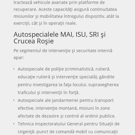
wikipedia
-ATF Dingo
wikipedia
– Gepard
wikipedia
– B33 Zimbru
Wikipedia
– Mowag Piranha V
roaf.ro
Foto: toate fotografiile au fost
generate cu AI
←
MESAJE ȘI FELICITĂRI DE 1
DECEMBRIE. POEZII ȘI CÂNTECE
PATRIOTICE PENTRU ZIUA NAȚIONALĂ A
ROMÂNIEI
ALBA IULIA: CURIOZITĂȚI MAI PUȚIN
ȘTIUTE DESPRE 1 DECEMBRIE 1918
→