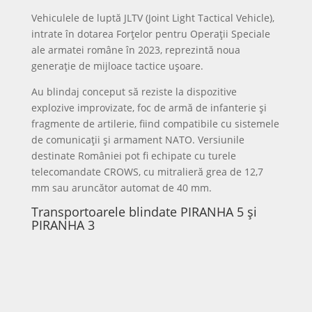
sunt vehicule 8×8 moderne, cu masă de aproximativ
30 de tone, capabile să transporte un echipaj de 3
militari și încă 8 luptători.
Pot fi configurate pentru transport de trupe, sprijin
cu foc sau rol de ambulanță blindată. Versiunile
românești sunt echipate cu turela UT-30 Mk2, cu tun
de 30 mm și mitralieră de 7,62 mm, integrate într-un
sistem automat de conducere a focului capabil să
urmărească ținte cu mare precizie.
PIRANHA 3, folosite în Brigada Multinațională Sud-
Est, rămân în continuare platforme fiabile pentru
transportul infanteriei, cu protecție ridicată și kituri
dedicate pentru protecție împotriva minelor și a
amenințărilor CBRN (chimice, biologice, radiologice și
nucleare).
B-33 „Zimbru” – transportorul românesc
autoamfibiu