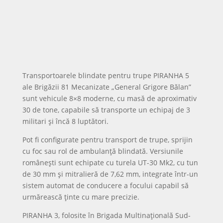
B-33 „Zimbru” este transportorul autoamfibiu blindat
produs în România, derivat din BTR-80, dar adaptat
la cerințele armatei române. Este dotat cu mitralieră
grea de 14,5 mm și mitralieră de 7,62 mm, asigură
protecție prin blindaj pentru echipaj și desant și are
o autonomie de aproximativ 700 km.
Vehiculul poate înainta și prin apă, fiind propulsat la
suprafața apei și ajutat de un troliu frontal pentru
auto-recuperare. Fiabilitatea sa a fost demonstrată
în teatre de operații unde a fost folosit de
batalioanele de infanterie române.
Vehiculele DINGO 2, VBCI și ROSOMAK –
aportul aliaților
DINGO 2, vehiculul de recunoaștere protejat al
detașamentului belgian, este un MRAP (Mine
Resistant Ambush Protected) cu carenă în V,
proiectat să reziste la mine, foc de armă și