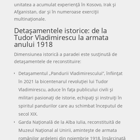
unitatea a acumulat experiență în Kosovo, Irak și
Afganistan, dar și în numeroase exerciții
multinaționale.
Detașamentele istorice: de la
Tudor Vladimirescu la armata
anului 1918
Dimensiunea istorică a paradei este susținută de
detașamentele de reconstituire:
Detașamentul „Pandurii Vladimirescului”, înființat
în 2021 la bicentenarul revoluției lui Tudor
Vladimirescu, aduce în fața publicului civili și
militari pasionați de istorie, echipați și instruiți în
spiritul pandurilor care au schimbat începutul de
secol XIX.
Garda Națională de la Alba Iulia, reconstituită de
Muzeul Național al Unirii, amintește de armata
românilor ardeleni din noiembrie 1918, însărcinată