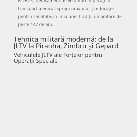
Operații Speciale
Vehiculele de luptă JLTV (Joint Light Tactical Vehicle),
intrate în dotarea Forțelor pentru Operații Speciale
ale armatei române în 2023, reprezintă noua
generație de mijloace tactice ușoare.
Au blindaj conceput să reziste la dispozitive
explozive improvizate, foc de armă de infanterie și
fragmente de artilerie, fiind compatibile cu sistemele
de comunicații și armament NATO. Versiunile
destinate României pot fi echipate cu turele
telecomandate CROWS, cu mitralieră grea de 12,7
mm sau aruncător automat de 40 mm.
Transportoarele blindate PIRANHA 5 și
PIRANHA 3
Transportoarele blindate pentru trupe PIRANHA 5
ale Brigăzii 81 Mecanizate „General Grigore Bălan”