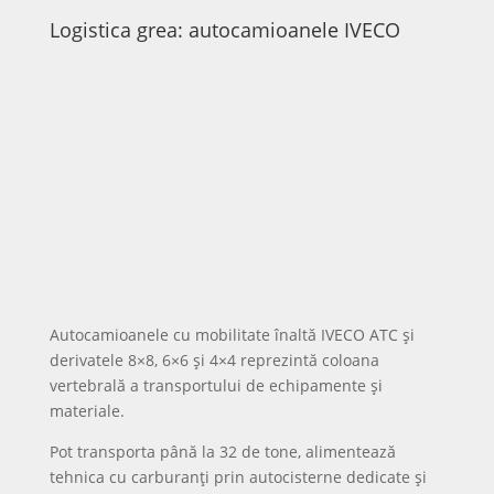
Aérospatiale SA 330 Puma, produsă la Brașov în
peste 160 de exemplare, în diverse configurații:
transport, atac SOCAT și variantă navală. Elicopterul
poate transporta până la 16 soldați sau încărcături
externe, fiind adaptat pentru misiuni de atac,
evacuare medicală și sprijin al trupelor la sol.
Escadrila de F-16 Fighting Falcon din Baza 71 execută
misiuni de poliție aeriană și antrenamente în toate
condițiile meteo, zi și noapte. Integrarea acestor
aeronave în sistemul NATO de apărare aeriană
marchează trecerea la o generație modernă de
aviație de vânătoare, capabilă să asigure controlul
spațiului aerian al României împreună cu aliații.
Surse:
alba24
wikipedia
– IAR 330