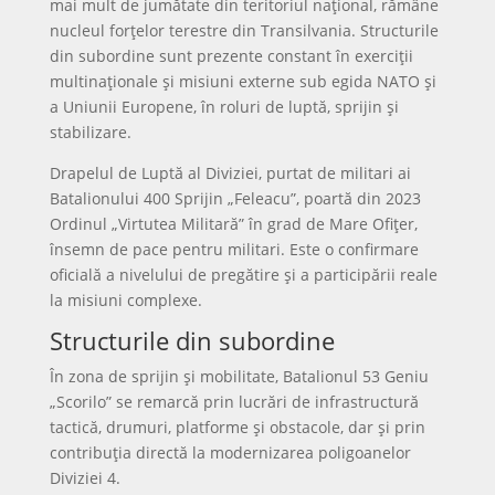
mai mult de jumătate din teritoriul național, rămâne
nucleul forțelor terestre din Transilvania. Structurile
din subordine sunt prezente constant în exerciții
multinaționale și misiuni externe sub egida NATO și
a Uniunii Europene, în roluri de luptă, sprijin și
stabilizare.
Drapelul de Luptă al Diviziei, purtat de militari ai
Batalionului 400 Sprijin „Feleacu”, poartă din 2023
Ordinul „Virtutea Militară” în grad de Mare Ofițer,
însemn de pace pentru militari. Este o confirmare
oficială a nivelului de pregătire și a participării reale
la misiuni complexe.
Structurile din subordine
În zona de sprijin și mobilitate, Batalionul 53 Geniu
„Scorilo” se remarcă prin lucrări de infrastructură
tactică, drumuri, platforme și obstacole, dar și prin
contribuția directă la modernizarea poligoanelor
Diviziei 4.