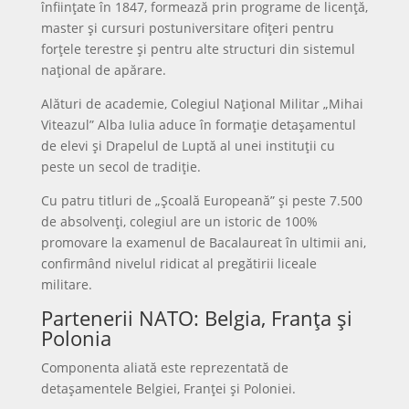
înființate în 1847, formează prin programe de licență,
master și cursuri postuniversitare ofițeri pentru
forțele terestre și pentru alte structuri din sistemul
național de apărare.
Alături de academie, Colegiul Național Militar „Mihai
Viteazul” Alba Iulia aduce în formație detașamentul
de elevi și Drapelul de Luptă al unei instituții cu
peste un secol de tradiție.
Cu patru titluri de „Școală Europeană” și peste 7.500
de absolvenți, colegiul are un istoric de 100%
promovare la examenul de Bacalaureat în ultimii ani,
confirmând nivelul ridicat al pregătirii liceale
militare.
Partenerii NATO: Belgia, Franța și
Polonia
Componenta aliată este reprezentată de
detașamentele Belgiei, Franței și Poloniei.