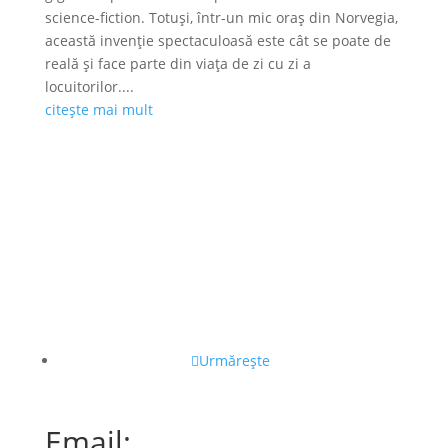
science-fiction. Totuși, într-un mic oraș din Norvegia,
această invenție spectaculoasă este cât se poate de
reală și face parte din viața de zi cu zi a
locuitorilor....
citește mai mult
Urmărește
Email: