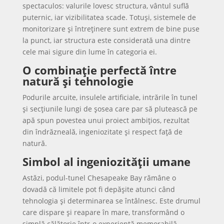
spectaculos: valurile lovesc structura, vântul suflă
puternic, iar vizibilitatea scade. Totuși, sistemele de
monitorizare și întreținere sunt extrem de bine puse
la punct, iar structura este considerată una dintre
cele mai sigure din lume în categoria ei.
O combinație perfectă între
natură și tehnologie
Podurile arcuite, insulele artificiale, intrările în tunel
și secțiunile lungi de șosea care par să plutească pe
apă spun povestea unui proiect ambițios, rezultat
din îndrăzneală, ingeniozitate și respect față de
natură.
Simbol al ingeniozității umane
Astăzi, podul-tunel Chesapeake Bay rămâne o
dovadă că limitele pot fi depășite atunci când
tehnologia și determinarea se întâlnesc. Este drumul
care dispare și reapare în mare, transformând o
simplă călătorie într-o experiență memorabilă.