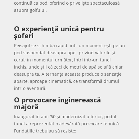
continuă ca pod, oferind o priveliște spectaculoasă
asupra golfului.
O experiență unică pentru
șoferi
Peisajul se schimbă rapid: într-un moment ești pe un
pod suspendat deasupra apei, privind valurile și
cerul; în momentul următor, intri într-un tunel
închis, unde știi că zeci de metri de apă se află chiar
deasupra ta. Alternanța aceasta produce o senzație
aparte, aproape cinematică, ce transformă drumul
într-o aventură.
O provocare inginerească
majoră
Inaugurat în anii ’60 și modernizat ulterior, podul-
tunel a reprezentat o adevărată provocare tehnică.
Fundațiile trebuiau să reziste: