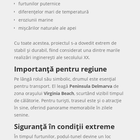
furtunilor puternice
diferențelor mari de temperatură
eroziunii marine
mișcărilor naturale ale apei
Cu toate acestea, proiectul s-a dovedit extrem de
stabil și durabil, fiind considerat una dintre marile
realizări inginerești ale secolului XX.
Importanță pentru regiune
Pe lângă rolul său simbolic, drumul este esențial
pentru transport. El leagă
Peninsula Delmarva
de
zona orașului
Virginia Beach
, scurtând vizibil timpul
de călătorie. Pentru turiști, traseul este și o atracție
în sine, oferind panorame memorabile în zilele
senine.
Siguranță în condiții extreme
În timpul furtunilor, podul-tunel devine un loc