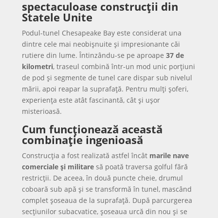
spectaculoase construcții din
Statele Unite
Podul-tunel Chesapeake Bay este considerat una
dintre cele mai neobișnuite și impresionante căi
rutiere din lume. Întinzându-se pe aproape
37 de
kilometri
, traseul combină într-un mod unic porțiuni
de pod și segmente de tunel care dispar sub nivelul
mării, apoi reapar la suprafață. Pentru mulți șoferi,
experiența este atât fascinantă, cât și ușor
misterioasă.
Cum funcționează această
combinație ingenioasă
Construcția a fost realizată astfel încât
marile nave
comerciale și militare
să poată traversa golful fără
restricții. De aceea, în două puncte cheie, drumul
coboară sub apă și se transformă în tunel, mascând
complet șoseaua de la suprafață. După parcurgerea
secțiunilor subacvatice, șoseaua urcă din nou și se