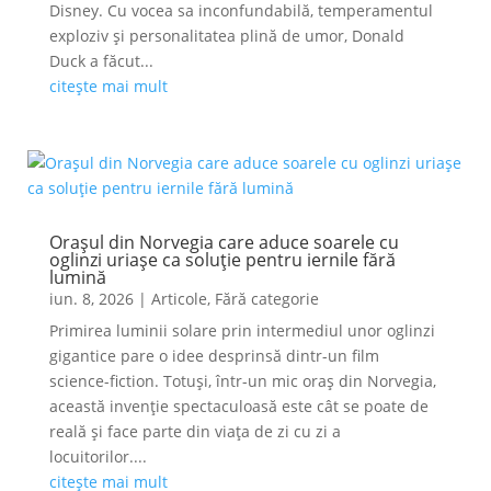
Disney. Cu vocea sa inconfundabilă, temperamentul
exploziv și personalitatea plină de umor, Donald
Duck a făcut...
citește mai mult
Orașul din Norvegia care aduce soarele cu
oglinzi uriașe ca soluție pentru iernile fără
lumină
iun. 8, 2026
|
Articole
,
Fără categorie
Primirea luminii solare prin intermediul unor oglinzi
gigantice pare o idee desprinsă dintr-un film
science-fiction. Totuși, într-un mic oraș din Norvegia,
această invenție spectaculoasă este cât se poate de
reală și face parte din viața de zi cu zi a
locuitorilor....
citește mai mult